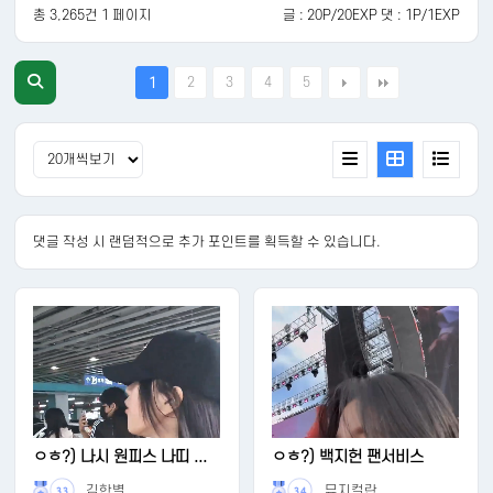
총 3,265건 1 페이지
글 : 20P/20EXP 댓 : 1P/1EXP
2
3
4
5
1
댓글 작성 시 랜덤적으로 추가 포인트를 획득할 수 있습니다.
ㅇㅎ?) 나시 원피스 나띠 ...
ㅇㅎ?) 백지헌 팬서비스
김한별
뮤지컬란
33
34