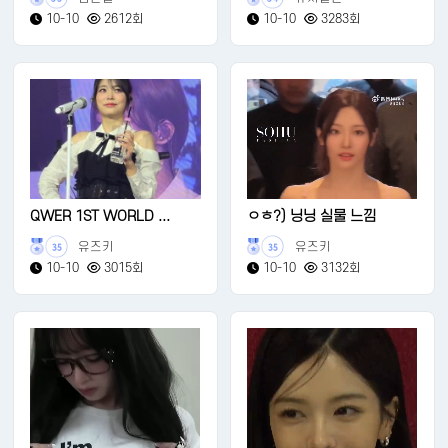
10-10
2612회
10-10
3283회
QWER 1ST WORLD ...
ㅇㅎ?) 닝닝 실물 느낌
유즈키
유즈키
35
35
10-10
3015회
10-10
3132회