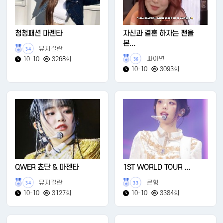
청청패션 마젠타
자신과 결혼 하자는 팬을
본...
뮤지컬란
34
파아면
10-10
3268회
36
10-10
3093회
QWER 쵸단 & 마젠타
1ST WORLD TOUR ...
뮤지컬란
큰형
34
33
10-10
3127회
10-10
3384회