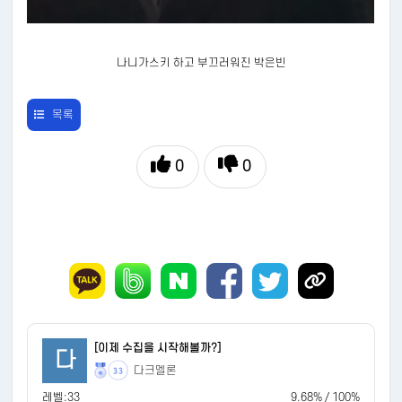
나니가스키 하고 부끄러워진 박은빈
목록
0
0
[이제 수집을 시작해볼까?]
다
다크멜론
33
레벨:33
9.68% / 100%