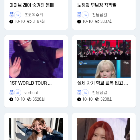
아이브 레이 숨겨진 몸매
노정의 무보정 직찍짤
초코독수리
천남삼걸
32
36
10-10
3167회
10-10
3337회
1ST WORLD TOUR ...
실제 자기 학교 교복 입고 ...
vertical
천남삼걸
37
36
10-10
3528회
10-10
3208회