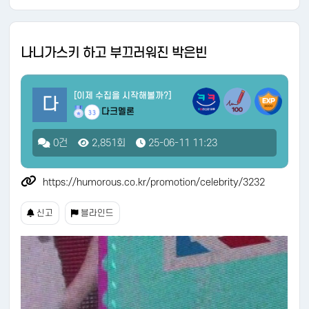
나니가스키 하고 부끄러워진 박은빈
[이제 수집을 시작해볼까?]
다
다크멜론
33
0건
2,851회
25-06-11 11:23
https://humorous.co.kr/promotion/celebrity/3232
신고
블라인드