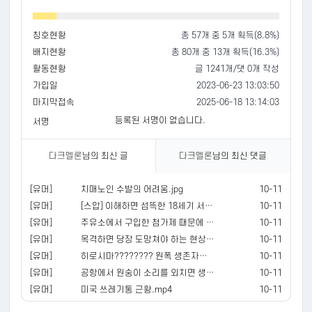
칭호현황
총 57개 중 5개 획득(8.8%)
배지현황
총 80개 중 13개 획득(16.3%)
활동현황
글 1241개/댓 0개 작성
가입일
2023-06-23 13:03:50
마지막접속
2025-06-18 13:14:03
등록된 서명이 없습니다.
서명
다크멜론
님의 최신 글
다크멜론
님의 최신 댓글
[유머]
치매노인 수발의 어려움.jpg
10-11
[유머]
[스압] 이해하면 섬뜩한 18세기 서양화
10-11
[유머]
주유소에서 구입한 첨가제 때문에 차 고장났다는 손님
10-11
[유머]
목격하면 당장 도망쳐야 하는 현상.mp4
10-11
[유머]
히로시마???????? 원폭 생존자들이 그린 그림.mp4
10-11
[유머]
공항에서 원숭이 소리를 외치면 생기는 일
10-11
[유머]
미국 쓰레기통 근황.mp4
10-11