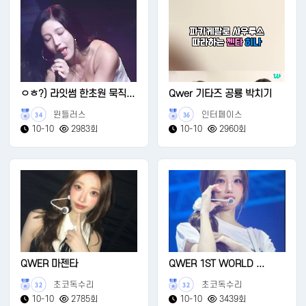
ㅇㅎ?) 라잇썸 한초원 묵직...
Qwer 기타즈 공룡 박치기
윈들러스
인터페이스
34
36
10-10
2983회
10-10
2960회
QWER 마젠타
QWER 1ST WORLD ...
초코독수리
초코독수리
32
32
10-10
2785회
10-10
3439회