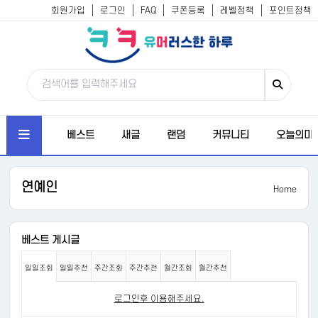
회원가입
로그인
FAQ
쿠폰등록
레벨정책
포인트정책
베스트
새글
랜덤
커뮤니티
오늘의미
연예인
Home
베스트 게시글
일일조회
일일추천
주간조회
주간추천
월간조회
월간추천
로그인후 이용해주세요.