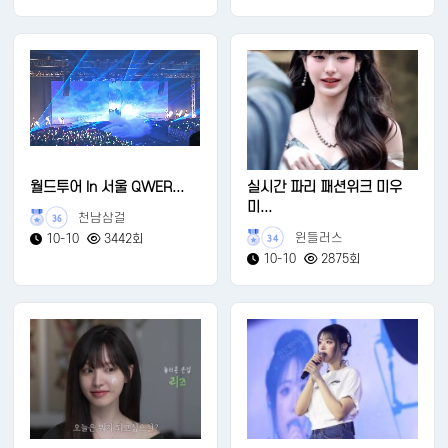
월드투어 In 서울 QWER...
실시간 파리 패션위크 미우
미...
천남삼걸
36
윈들러스
10-10
3442회
34
10-10
2875회