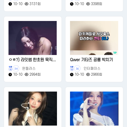
10-10
3131회
10-10
3398회
ㅇㅎ?) 라잇썸 한초원 묵직...
Qwer 기타즈 공룡 박치기
윈들러스
인터페이스
34
36
10-10
2994회
10-10
2966회