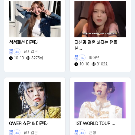
청청패션 마젠타
자신과 결혼 하자는 팬을
본...
뮤지컬란
34
파아면
10-10
3275회
36
10-10
3102회
QWER 쵸단 & 마젠타
1ST WORLD TOUR ...
뮤지컬란
큰형
34
33