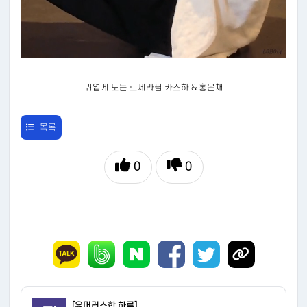
귀엽게 노는 르세라핌 카즈하 & 홍은채
목록
0
0
[유머러스한 하루]