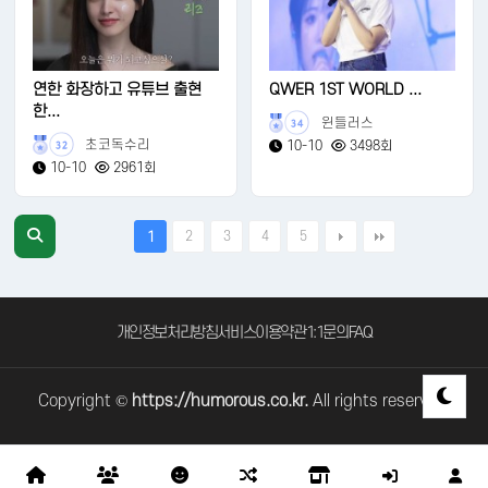
연한 화장하고 유튜브 출현
QWER 1ST WORLD ...
한...
윈들러스
34
초코독수리
10-10
3498회
32
10-10
2961회
2
3
4
5
1
개인정보처리방침
서비스이용약관
1:1문의
FAQ
Copyright ©
https://humorous.co.kr.
All rights reserved.