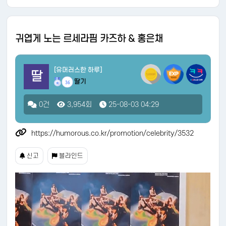
귀엽게 노는 르세라핌 카즈하 & 홍은채
[유머러스한 하루]
딸
딸기
36
0건
3,954회
25-08-03 04:29
https://humorous.co.kr/promotion/celebrity/3532
신고
블라인드