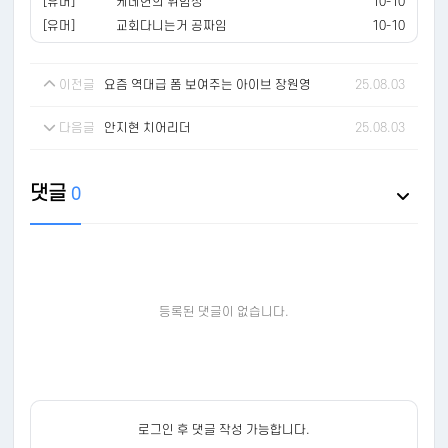
[유머]
케데헌의 위험성
10-10
[유머]
교회다니는거 공짜임
10-10
이전글
요즘 역대급 폼 보여주는 아이브 장원영
25.08.03
다음글
안지현 치어리더
25.08.03
댓글
0
등록된 댓글이 없습니다.
로그인 후 댓글 작성 가능합니다.