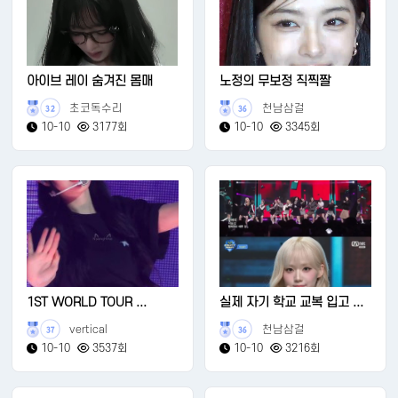
아이브 레이 숨겨진 몸매
노정의 무보정 직찍짤
초코독수리
천남삼걸
32
36
10-10
3177회
10-10
3345회
1ST WORLD TOUR ...
실제 자기 학교 교복 입고 ...
vertical
천남삼걸
37
36
10-10
3537회
10-10
3216회