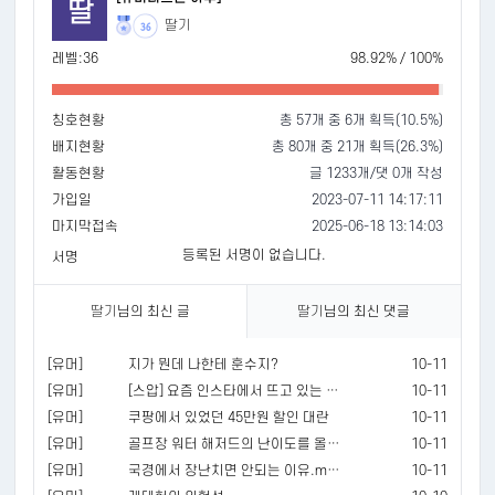
딸
딸기
36
레벨:36
98.92% / 100%
칭호현황
총 57개 중 6개 획득(10.5%)
배지현황
총 80개 중 21개 획득(26.3%)
활동현황
글 1233개/댓 0개 작성
가입일
2023-07-11 14:17:11
마지막접속
2025-06-18 13:14:03
등록된 서명이 없습니다.
서명
딸기
님의 최신 글
딸기
님의 최신 댓글
[유머]
지가 뭔데 나한테 훈수지?
10-11
[유머]
[스압] 요즘 인스타에서 뜨고 있는 신종사기수단
10-11
[유머]
쿠팡에서 있었던 45만원 할인 대란
10-11
[유머]
골프장 워터 해저드의 난이도를 올렸다.mp4
10-11
[유머]
국경에서 장난치면 안되는 이유.mp4
10-11