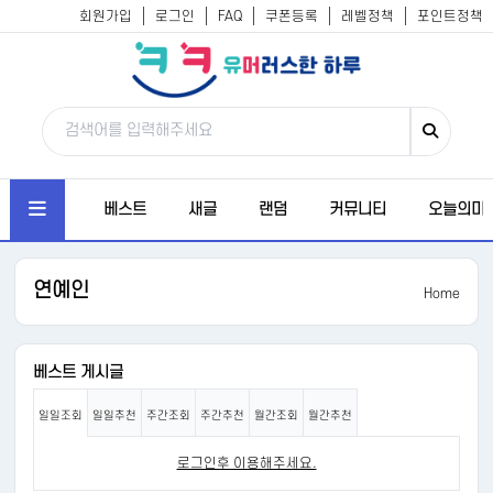
회원가입
로그인
FAQ
쿠폰등록
레벨정책
포인트정책
베스트
새글
랜덤
커뮤니티
오늘의미
연예인
Home
베스트 게시글
일일조회
일일추천
주간조회
주간추천
월간조회
월간추천
로그인후 이용해주세요.