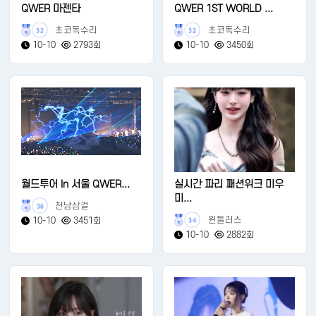
QWER 마젠타
QWER 1ST WORLD ...
초코독수리
초코독수리
32
32
10-10
2793회
10-10
3450회
월드투어 In 서울 QWER...
실시간 파리 패션위크 미우
미...
천남삼걸
36
윈들러스
10-10
3451회
34
10-10
2882회