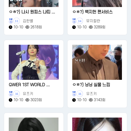
ㅇㅎ?) 나시 원피스 나띠 ...
ㅇㅎ?) 백지헌 팬서비스
김한별
뮤지컬란
33
34
10-10
2618회
10-10
3289회
QWER 1ST WORLD ...
ㅇㅎ?) 닝닝 실물 느낌
유즈키
유즈키
35
35
10-10
3023회
10-10
3143회