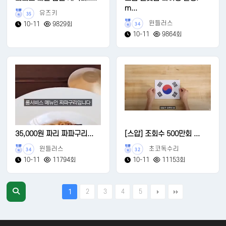
m...
유즈키
35
윈들러스
10-11
9829회
34
10-11
9864회
35,000원 짜리 짜파구리...
[스압] 조회수 500만회 ...
윈들러스
초코독수리
34
32
10-11
11794회
10-11
11153회
2
3
4
5
1