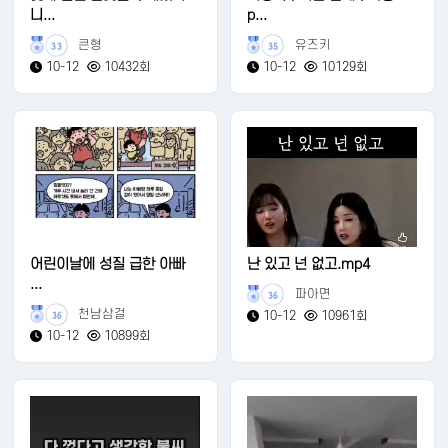
니...
p...
큰형
유즈키
33
35
10-12
10432회
10-12
10129회
어린이날에 성질 급한 아빠
난 있고 넌 없고.mp4
...
파아면
36
천남삼걸
10-12
10961회
36
10-12
10899회