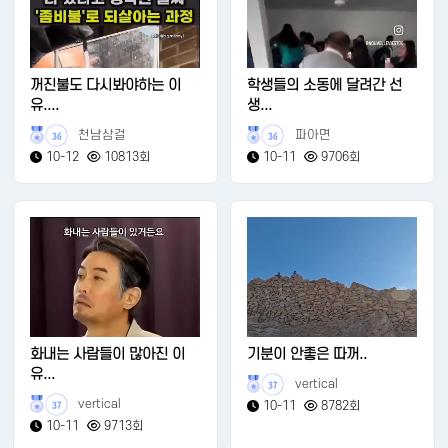
꺼진불도 다시봐야하는 이
학생들의 소동에 달려간 선
유....
생...
천남삼걸
파아면
36
36
10-12
10813회
10-11
9706회
화내는 사람들이 많아진 이
기분이 안좋은 따꺼..
유...
vertical
37
vertical
10-11
8782회
37
10-11
9713회