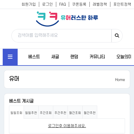
회원가입
로그인
FAQ
쿠폰등록
레벨정책
포인트정책
베스트
새글
랜덤
커뮤니티
오늘의미
유머
Home
베스트 게시글
일일조회
일일추천
주간조회
주간추천
월간조회
월간추천
로그인후 이용해주세요.