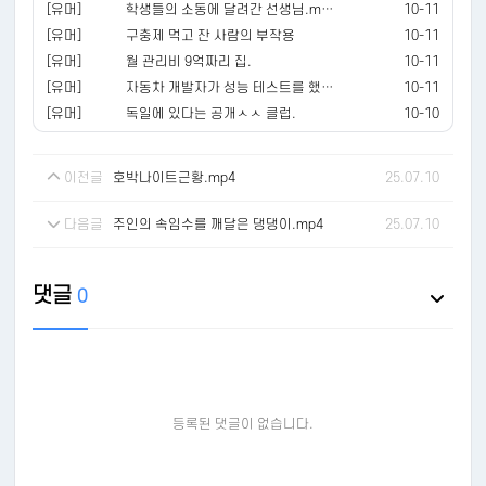
[유머]
학생들의 소동에 달려간 선생님.mp4
10-11
[유머]
구충제 먹고 잔 사람의 부작용
10-11
[유머]
월 관리비 9억짜리 집.
10-11
[유머]
자동차 개발자가 성능 테스트를 했던 이유.mp4
10-11
[유머]
독일에 있다는 공개ㅅㅅ 클럽.
10-10
이전글
호박나이트근황.mp4
25.07.10
다음글
주인의 속임수를 깨달은 댕댕이.mp4
25.07.10
댓글
0
등록된 댓글이 없습니다.