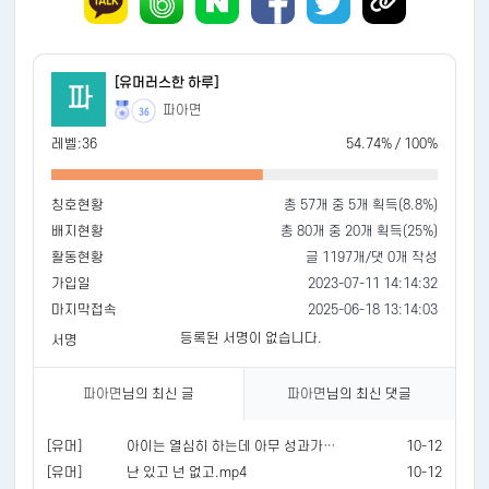
[유머러스한 하루]
파
파아면
36
레벨:36
54.74% / 100%
칭호현황
총 57개 중 5개 획득(8.8%)
배지현황
총 80개 중 20개 획득(25%)
활동현황
글 1197개/댓 0개 작성
가입일
2023-07-11 14:14:32
마지막접속
2025-06-18 13:14:03
등록된 서명이 없습니다.
서명
파아면
님의 최신 글
파아면
님의 최신 댓글
[유머]
아이는 열심히 하는데 아무 성과가 없는 상황.mp4
10-12
[유머]
난 있고 넌 없고.mp4
10-12