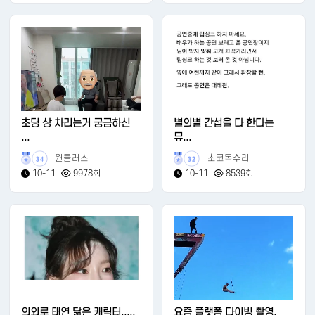
초딩 상 차리는거 궁금하신
별의별 간섭을 다 한다는
...
뮤...
윈들러스
초코독수리
34
32
10-11
9978회
10-11
8539회
의외로 태연 닮은 캐릭터.....
요즘 플랫폼 다이빙 촬영.