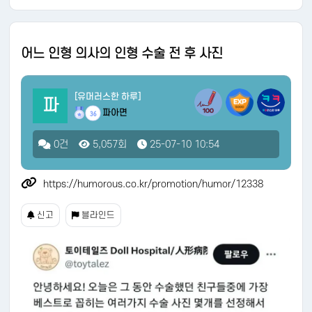
어느 인형 의사의 인형 수술 전 후 사진
[유머러스한 하루]
파
파아면
36
0건
5,057회
25-07-10 10:54
https://humorous.co.kr/promotion/humor/12338
신고
블라인드