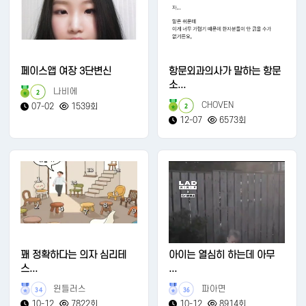
페이스앱 여장 3단변신
항문외과의사가 말하는 항문
소...
나비에
2
CHOVEN
07-02
1539회
2
12-07
6573회
꽤 정확하다는 의자 심리테
아이는 열심히 하는데 아무
스...
...
윈들러스
파아면
34
36
10-12
7822회
10-12
8914회