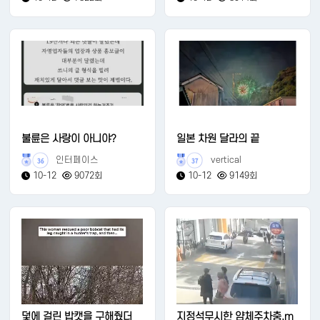
불륜은 사랑이 아니야?
일본 차원 달라의 끝
인터페이스
vertical
36
37
10-12
9072회
10-12
9149회
덫에 걸린 밥캣을 구해줬더
지정석무시한 얌체주차충.m