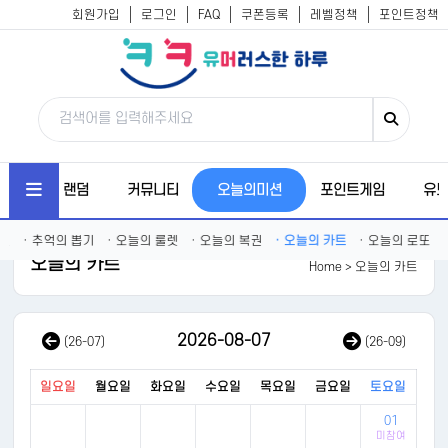
회원가입
로그인
FAQ
쿠폰등록
레벨정책
포인트정책
새글
랜덤
커뮤니티
오늘의미션
포인트게임
유
션
·
추억의 뽑기
·
오늘의 룰렛
·
오늘의 복권
·
오늘의 카트
·
오늘의 로또
오늘의 카트
Home
> 오늘의 카트
2026-08-07
(26-07)
(26-09)
일요일
월요일
화요일
수요일
목요일
금요일
토요일
01
미참여