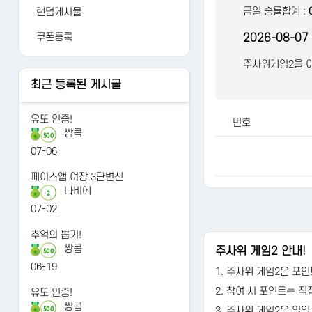
당첨조회
포인트정책
금일 승률합계 :
랜덤게시물
당첨분석
이용약관
쿠폰등록
2026-08-0
개인정보처리방침
주사위게임2을 이
최근 등록된 게시글
유또 인증!
번호
쌍콤
500
07-06
페이스앱 여장 3단변신
나비에
2
07-02
추억의 뽑기!
쌍콤
주사위 게임2 안내!
500
06-19
1. 주사위 게임2은 포
2. 참여 시 포인트는 직
유또 인증!
쌍콤
3. 주사위 게임2은 일일
500