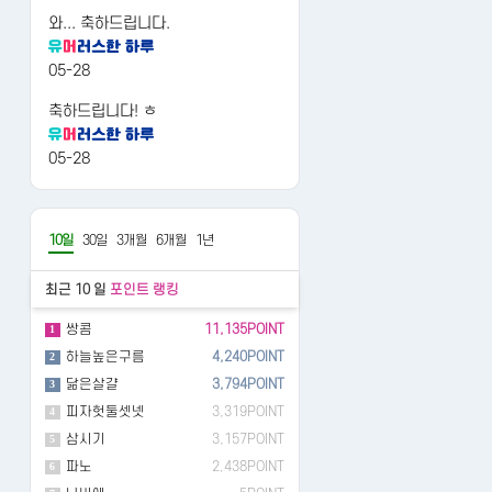
와... 축하드립니다.
05-28
축하드립니다! ㅎ
05-28
10일
30일
3개월
6개월
1년
최근 10 일
포인트 랭킹
쌍콤
11,135POINT
1
하늘높은구름
4,240POINT
2
닮은살걀
3,794POINT
3
피자헛둘셋넷
3,319POINT
4
삼시기
3,157POINT
5
파노
2,438POINT
6