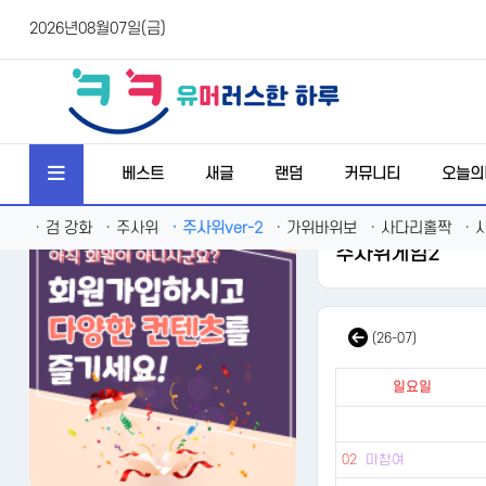
2026년08월07일(금)
베스트
새글
랜덤
커뮤니티
오늘의
·
검 강화
·
주사위
·
주사위ver-2
·
가위바위보
·
사다리홀짝
·
주사위게임2
(26-07)
일요일
02
미참여