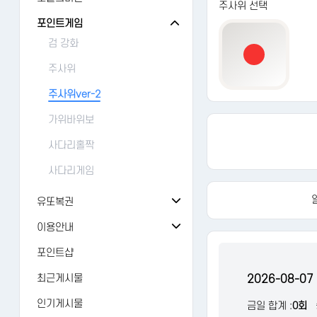
주사위 선택
오늘의 출석
버그/건의
81
포인트게임
오늘의 미션
검 강화
가입인사
24
추억의 뽑기
주사위
자유게시판
1429
오늘의 룰렛
주사위ver-2
유머
12476
오늘의 복권
가위바위보
AI 갤러리
122
오늘의 카트
사다리홀짝
연예인
3265
오늘의 로또
사다리게임
유또복권
유또복권
이용안내
내 유또
FAQ
포인트샵
당첨번호
1:1문의
최근게시물
2026-08-0
수동등록
레벨정책
인기게시물
금일 합계 :
0회