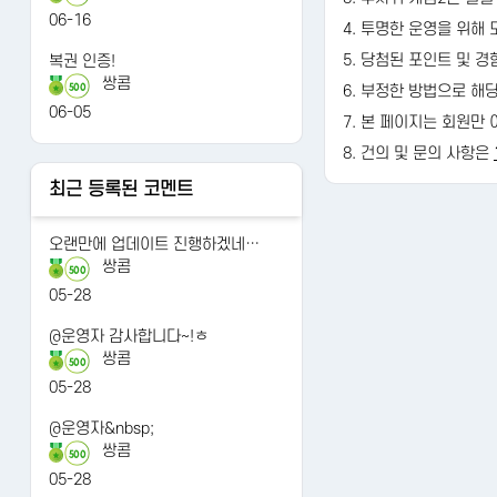
06-16
4. 투명한 운영을 위해
5. 당첨된 포인트 및 
복권 인증!
쌍콤
500
6. 부정한 방법으로 해
06-05
7. 본 페이지는 회원만 
8. 건의 및 문의 사항은
최근 등록된 코멘트
오랜만에 업데이트 진행하겠네…
쌍콤
500
05-28
@운영자 감사합니다~!ㅎ
쌍콤
500
05-28
@운영자&nbsp;
쌍콤
500
05-28