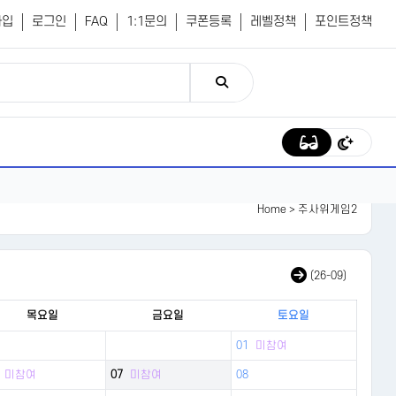
가입
로그인
FAQ
1:1문의
쿠폰등록
레벨정책
포인트정책
Home
> 주사위게임2
(26-09)
목요일
금요일
토요일
01
미참여
미참여
07
미참여
08