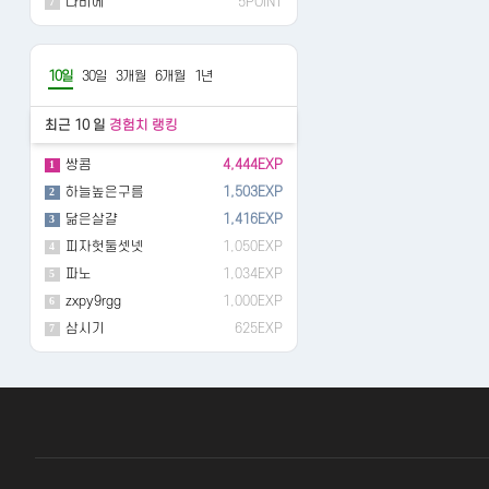
나비에
5POINT
7
10일
30일
3개월
6개월
1년
최근 10 일
경험치 랭킹
쌍콤
4,444EXP
1
하늘높은구름
1,503EXP
2
닮은살걀
1,416EXP
3
피자헛둘셋넷
1,050EXP
4
파노
1,034EXP
5
zxpy9rgg
1,000EXP
6
삼시기
625EXP
7