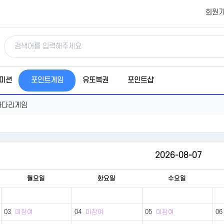
회원
미션
포인트게임
유또복권
포인트샵
사다리게임
2026-08-07
월요일
화요일
수요일
03
미참여
04
미참여
05
미참여
06