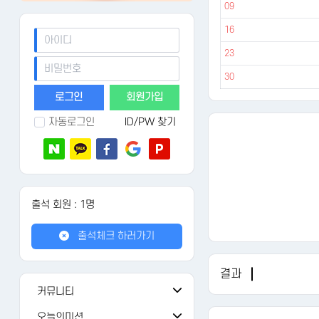
09
16
23
30
회원가입
자동로그인
ID/PW 찾기
출석 회원 : 1명
출석체크 하러가기
결과
커뮤니티
공지사항
108
오늘의미션