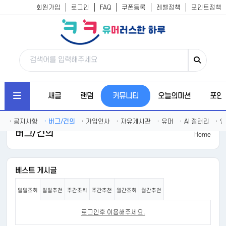
회원가입
로그인
FAQ
쿠폰등록
레벨정책
포인트정책
베스트
새글
랜덤
커뮤니티
오늘의미션
포인
·
공지사항
·
버그/건의
·
가입인사
·
자유게시판
·
유머
·
AI 갤러리
·
연
버그/건의
Home
베스트 게시글
일일조회
일일추천
주간조회
주간추천
월간조회
월간추천
로그인후 이용해주세요.