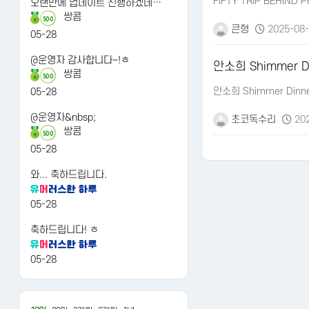
FIFTY TRIP BEHI
오랜만에 업데이트 진행하겠네…
쌍콤
500
큰형
2025-08-
05-28
@운영자 감사합니다~!ㅎ
안소희 Shimmer 
쌍콤
500
안소희 Shimmer Dinn
05-28
@운영자&nbsp;
초코독수리
202
쌍콤
500
05-28
와... 축하드립니다.
맨끝
05-28
축하드립니다! ㅎ
05-28