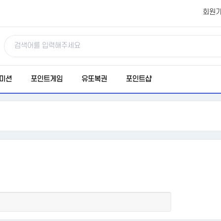
회원
미션
포인트게임
유또복권
포인트샵