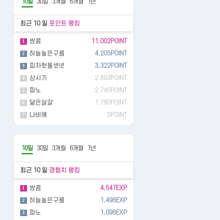
10일
30일
3개월
6개월
1년
최근 10 일
포인트 랭킹
쌍콤
11,002POINT
1
하늘높은구름
4,205POINT
2
피자헛둘셋넷
3,322POINT
3
삼시기
2,893POINT
4
파노
2,745POINT
5
닮은살걀
1,780POINT
6
나비에
5POINT
7
10일
30일
3개월
6개월
1년
최근 10 일
경험치 랭킹
쌍콤
4,547EXP
1
하늘높은구름
1,496EXP
2
파노
1,096EXP
3