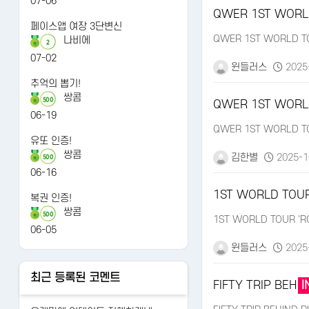
07-06
QWER 1ST WORL
페이스앱 여장 3단변신
QWER 1ST WORLD TO
나비에
2
07-02
윈들러스
2025-
추억의 뽑기!
쌍콤
500
QWER 1ST WORL
06-19
QWER 1ST WORLD TO
유또 인증!
쌍콤
김한별
2025-1
500
06-16
1ST WORLD TOUR
복권 인증!
쌍콤
500
1ST WORLD TOUR '
06-05
윈들러스
2025-
최근 등록된 코멘트
FIFTY TRIP BEH
I