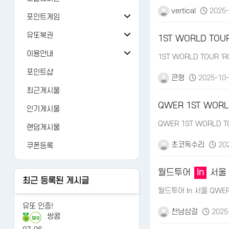
vertical
2025-
오늘의 출석
버그/건의
81
포인트게임
오늘의 미션
검 강화
가입인사
24
유또복권
1ST WORLD TOUR
추억의 뽑기
주사위
유또복권
자유게시판
1429
이용안내
1ST WORLD TOUR 'R
오늘의 룰렛
주사위ver-2
내 유또
FAQ
유머
12476
포인트샵
큰형
2025-10-
오늘의 복권
가위바위보
당첨번호
1:1문의
AI 갤러리
122
최근게시물
오늘의 카트
사다리홀짝
수동등록
레벨정책
연예인
3265
QWER 1ST WORL
인기게시물
오늘의 로또
사다리게임
당첨조회
포인트정책
QWER 1ST WORLD TO
랜덤게시물
당첨분석
이용약관
초코독수리
202
쿠폰등록
개인정보처리방침
월드투어
In
서울 
최근 등록된 게시글
월드투어 In 서울 QWE
유또 인증!
천남삼걸
2025-
쌍콤
500