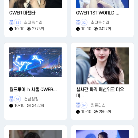
QWER 마젠타
QWER 1ST WORLD ...
초코독수리
초코독수리
32
32
10-10
2775회
10-10
3427회
월드투어 In 서울 QWER...
실시간 파리 패션위크 미우
미...
천남삼걸
36
윈들러스
10-10
3432회
34
10-10
2865회