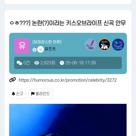
ㅇㅎ???) 논란(?)이라는 키스오브라이프 신곡 안무
[유머러스한 하루]
유
유즈키
35
0건
2,623회
25-06-18 17:39
https://humorous.co.kr/promotion/celebrity/3272
신고
블라인드