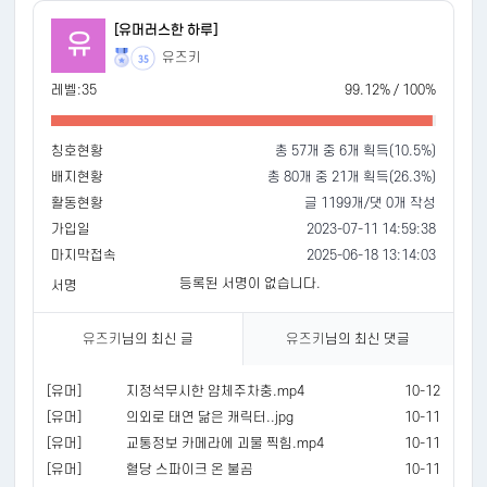
[유머러스한 하루]
유
유즈키
35
레벨:35
99.12% / 100%
칭호현황
총 57개 중 6개 획득(10.5%)
배지현황
총 80개 중 21개 획득(26.3%)
활동현황
글 1199개/댓 0개 작성
가입일
2023-07-11 14:59:38
마지막접속
2025-06-18 13:14:03
등록된 서명이 없습니다.
서명
유즈키
님의 최신 글
유즈키
님의 최신 댓글
[유머]
지정석무시한 얌체주차충.mp4
10-12
[유머]
의외로 태연 닮은 캐릭터..jpg
10-11
[유머]
교통정보 카메라에 괴물 찍힘.mp4
10-11
[유머]
혈당 스파이크 온 불곰
10-11