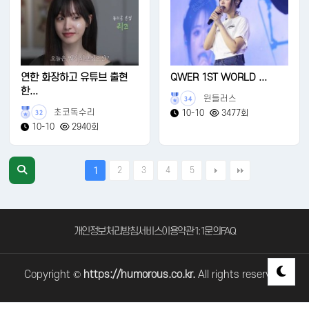
연한 화장하고 유튜브 출현
QWER 1ST WORLD ...
한...
윈들러스
34
초코독수리
10-10
3477회
32
10-10
2940회
2
3
4
5
1
개인정보처리방침
서비스이용약관
1:1문의
FAQ
Copyright ©
https://humorous.co.kr.
All rights reserved.