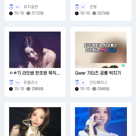
뮤지컬란
큰형
34
33
10-10
3112회
10-10
3374회
ㅇㅎ?) 라잇썸 한초원 묵직...
Qwer 기타즈 공룡 박치기
윈들러스
인터페이스
34
36
10-10
2969회
10-10
2946회