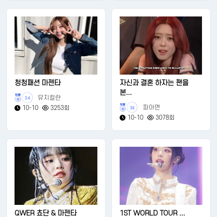
청청패션 마젠타
자신과 결혼 하자는 팬을
본...
뮤지컬란
34
파아면
10-10
3253회
36
10-10
3078회
QWER 쵸단 & 마젠타
1ST WORLD TOUR ...