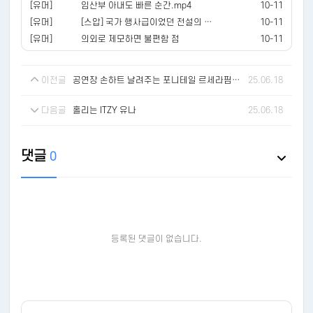
[유머]
임산부 아내도 빠른 순간.mp4
10-11
[유머]
[스압] 국가 행사급이었던 전설의 영화 시사회
10-11
[유머]
의외로 제모하면 불편함 점
10-11
이전글
공연장 손하트 날려주는 포니테일 르세라핌 카즈하
25.06.18
다음글
홀리는 ITZY 유나
25.06.18
댓글
0
등록된 댓글이 없습니다.