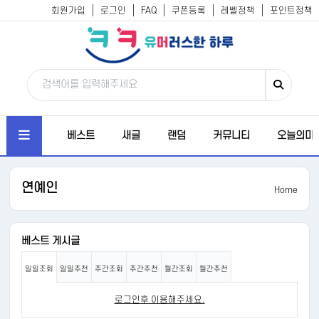
회원가입
로그인
FAQ
쿠폰등록
레벨정책
포인트정책
베스트
새글
랜덤
커뮤니티
오늘의미
연예인
Home
베스트 게시글
일일조회
일일추천
주간조회
주간추천
월간조회
월간추천
로그인후 이용해주세요.