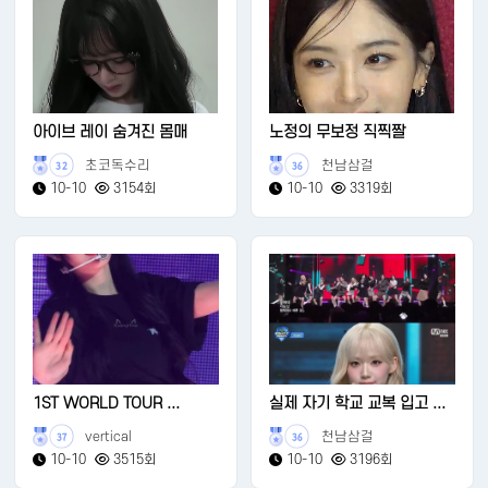
아이브 레이 숨겨진 몸매
노정의 무보정 직찍짤
초코독수리
천남삼걸
32
36
10-10
3154회
10-10
3319회
1ST WORLD TOUR ...
실제 자기 학교 교복 입고 ...
vertical
천남삼걸
37
36
10-10
3515회
10-10
3196회