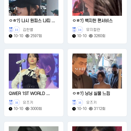
ㅇㅎ?) 나시 원피스 나띠 ...
ㅇㅎ?) 백지헌 팬서비스
김한별
뮤지컬란
33
34
10-10
2597회
10-10
3260회
QWER 1ST WORLD ...
ㅇㅎ?) 닝닝 실물 느낌
유즈키
유즈키
35
35
10-10
3000회
10-10
3112회