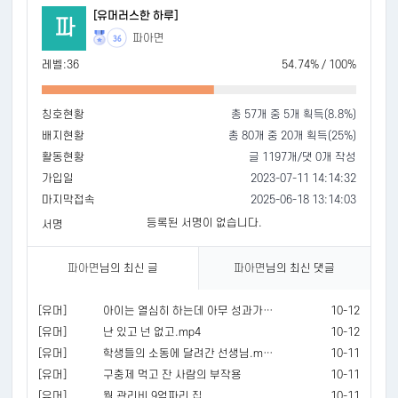
[유머러스한 하루]
파
파아면
36
레벨:36
54.74% / 100%
칭호현황
총 57개 중 5개 획득(8.8%)
배지현황
총 80개 중 20개 획득(25%)
활동현황
글 1197개/댓 0개 작성
가입일
2023-07-11 14:14:32
마지막접속
2025-06-18 13:14:03
등록된 서명이 없습니다.
서명
파아면
님의 최신 글
파아면
님의 최신 댓글
[유머]
아이는 열심히 하는데 아무 성과가 없는 상황.mp4
10-12
[유머]
난 있고 넌 없고.mp4
10-12
[유머]
학생들의 소동에 달려간 선생님.mp4
10-11
[유머]
구충제 먹고 잔 사람의 부작용
10-11
[유머]
월 관리비 9억짜리 집.
10-11