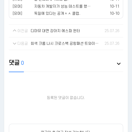
[유머]
자동차 개발자가 성능 테스트를 했던 이유.mp4
10-11
[유머]
독일에 있다는 공개ㅅㅅ 클럽.
10-10
이전글
디마뮤 대면 강아지 에스파 윈터
25.07.26
다음글
회색 크롭 나시 크로스백 공항패션 트와이스 모모
25.07.26
댓글
0
등록된 댓글이 없습니다.