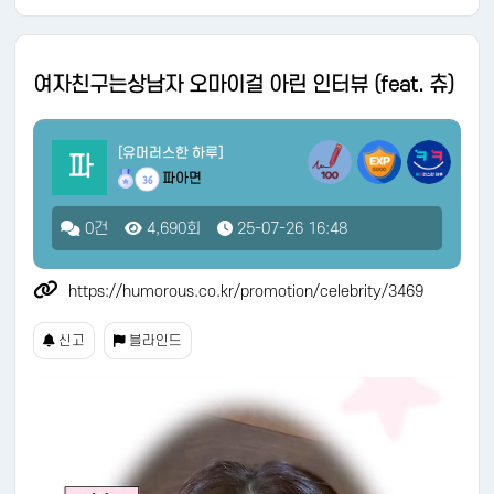
여자친구는상남자 오마이걸 아린 인터뷰 (feat. 츄)
[유머러스한 하루]
파
파아면
36
0건
4,690회
25-07-26 16:48
https://humorous.co.kr/promotion/celebrity/3469
신고
블라인드