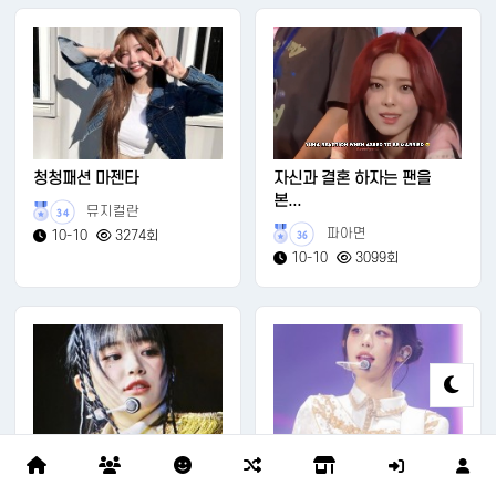
청청패션 마젠타
자신과 결혼 하자는 팬을
본...
뮤지컬란
34
파아면
10-10
3274회
36
10-10
3099회
QWER 쵸단 & 마젠타
1ST WORLD TOUR ...