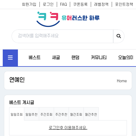
회원가입
로그인
FAQ
쿠폰등록
레벨정책
포인트정책
베스트
새글
랜덤
커뮤니티
오늘의미
연예인
Home
베스트 게시글
일일조회
일일추천
주간조회
주간추천
월간조회
월간추천
로그인후 이용해주세요.