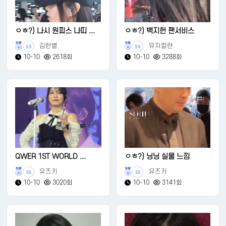
ㅇㅎ?) 나시 원피스 나띠 ...
ㅇㅎ?) 백지헌 팬서비스
김한별
뮤지컬란
33
34
10-10
2618회
10-10
3288회
QWER 1ST WORLD ...
ㅇㅎ?) 닝닝 실물 느낌
유즈키
유즈키
35
35
10-10
3020회
10-10
3141회