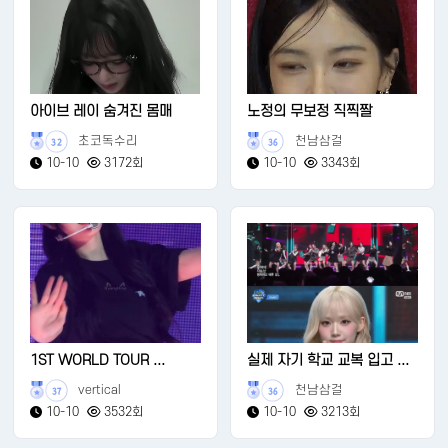
아이브 레이 숨겨진 몸매
노정의 무보정 직찍짤
초코독수리
천남삼걸
32
36
10-10
3172회
10-10
3343회
1ST WORLD TOUR ...
실제 자기 학교 교복 입고 ...
vertical
천남삼걸
37
36
10-10
3532회
10-10
3213회