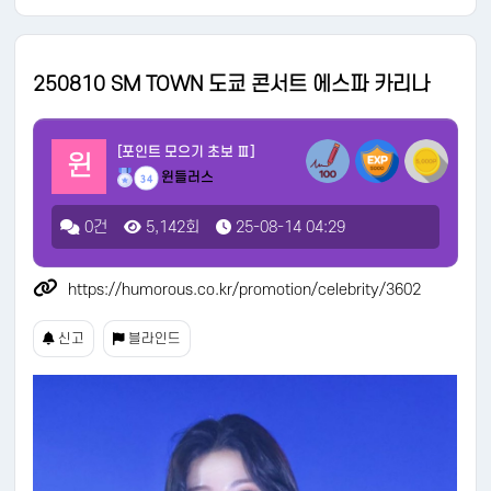
250810 SM TOWN 도쿄 콘서트 에스파 카리나
[포인트 모으기 초보 Ⅲ]
윈
윈들러스
34
0건
5,142회
25-08-14 04:29
https://humorous.co.kr/promotion/celebrity/3602
신고
블라인드