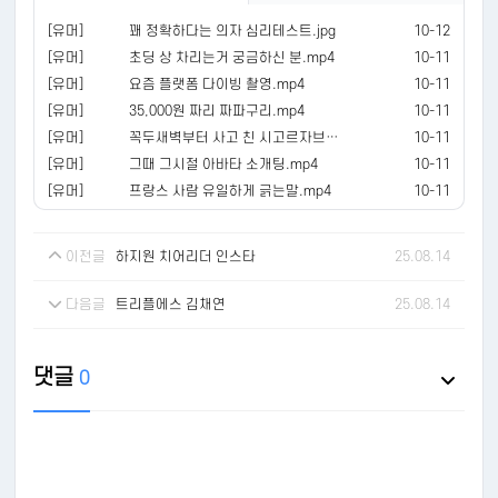
[유머]
꽤 정확하다는 의자 심리테스트.jpg
10-12
[유머]
초딩 상 차리는거 궁금하신 분.mp4
10-11
[유머]
요즘 플랫폼 다이빙 촬영.mp4
10-11
[유머]
35,000원 짜리 짜파구리.mp4
10-11
[유머]
꼭두새벽부터 사고 친 시고르자브종.mp4
10-11
[유머]
그때 그시절 아바타 소개팅.mp4
10-11
[유머]
프랑스 사람 유일하게 긁는말.mp4
10-11
이전글
하지원 치어리더 인스타
25.08.14
다음글
트리플에스 김채연
25.08.14
댓글
0