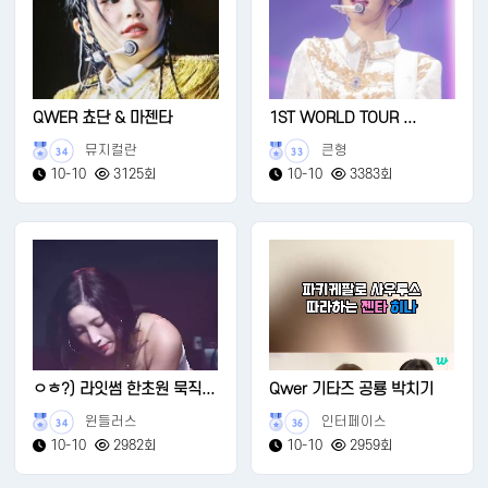
QWER 쵸단 & 마젠타
1ST WORLD TOUR ...
뮤지컬란
큰형
34
33
10-10
3125회
10-10
3383회
ㅇㅎ?) 라잇썸 한초원 묵직...
Qwer 기타즈 공룡 박치기
윈들러스
인터페이스
34
36
10-10
2982회
10-10
2959회