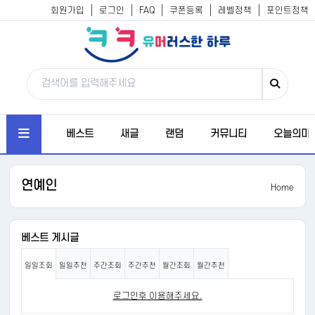
회원가입
로그인
FAQ
쿠폰등록
레벨정책
포인트정책
베스트
새글
랜덤
커뮤니티
오늘의미
연예인
Home
베스트 게시글
일일조회
일일추천
주간조회
주간추천
월간조회
월간추천
로그인후 이용해주세요.