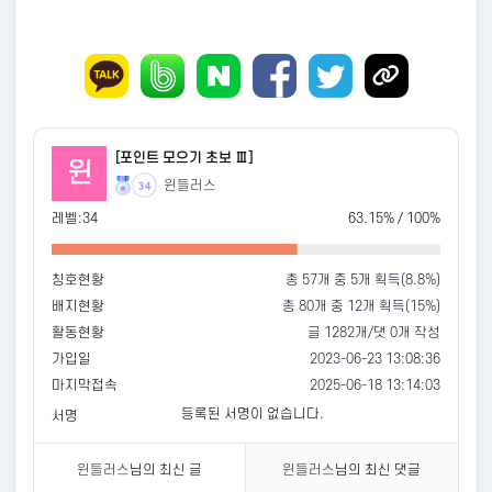
[포인트 모으기 초보 Ⅲ]
윈
윈들러스
34
레벨:34
63.15% / 100%
칭호현황
총 57개 중 5개 획득(8.8%)
배지현황
총 80개 중 12개 획득(15%)
활동현황
글 1282개/댓 0개 작성
가입일
2023-06-23 13:08:36
마지막접속
2025-06-18 13:14:03
등록된 서명이 없습니다.
서명
윈들러스
님의 최신 글
윈들러스
님의 최신 댓글