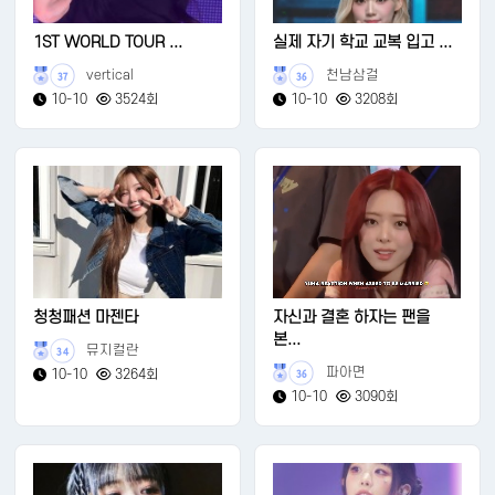
1ST WORLD TOUR ...
실제 자기 학교 교복 입고 ...
vertical
천남삼걸
37
36
10-10
3524회
10-10
3208회
청청패션 마젠타
자신과 결혼 하자는 팬을
본...
뮤지컬란
34
파아면
10-10
3264회
36
10-10
3090회