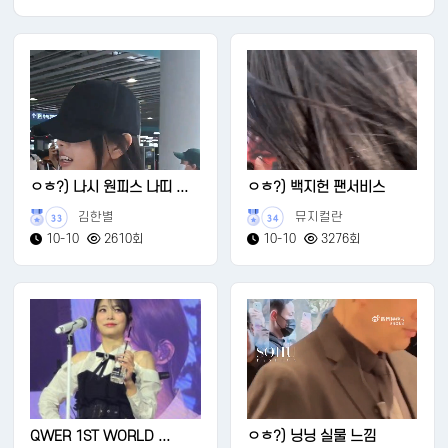
ㅇㅎ?) 나시 원피스 나띠 ...
ㅇㅎ?) 백지헌 팬서비스
김한별
뮤지컬란
33
34
10-10
2610회
10-10
3276회
QWER 1ST WORLD ...
ㅇㅎ?) 닝닝 실물 느낌