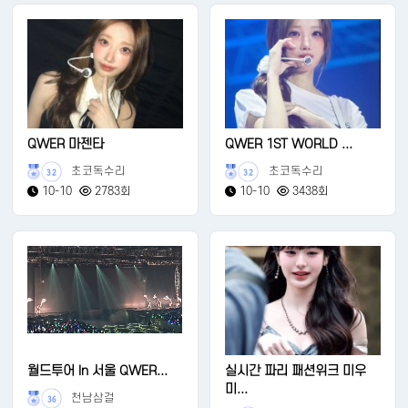
QWER 마젠타
QWER 1ST WORLD ...
초코독수리
초코독수리
32
32
10-10
2783회
10-10
3438회
월드투어 In 서울 QWER...
실시간 파리 패션위크 미우
미...
천남삼걸
36