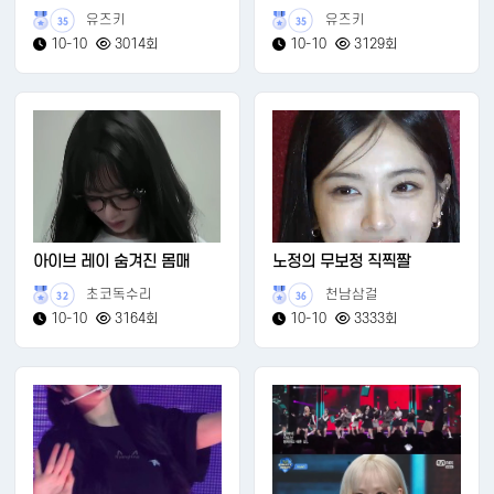
유즈키
유즈키
35
35
10-10
3014회
10-10
3129회
아이브 레이 숨겨진 몸매
노정의 무보정 직찍짤
초코독수리
천남삼걸
32
36
10-10
3164회
10-10
3333회