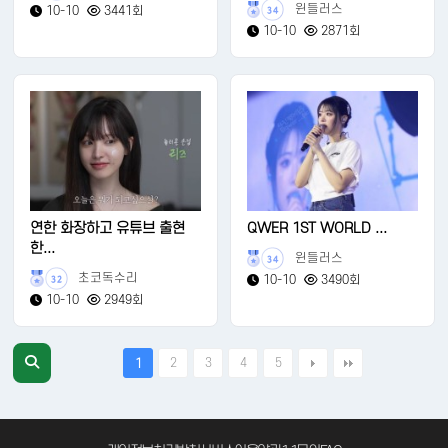
윈들러스
10-10
3441회
34
10-10
2871회
연한 화장하고 유튜브 출현
QWER 1ST WORLD ...
한...
윈들러스
34
초코독수리
10-10
3490회
32
10-10
2949회
2
3
4
5
1