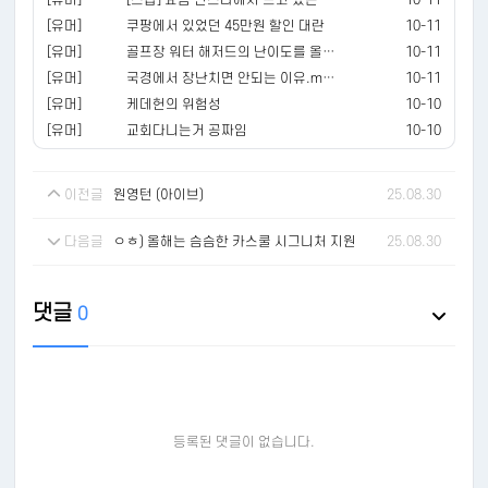
[유머]
[스압] 요즘 인스타에서 뜨고 있는 신종사기수단
10-11
[유머]
쿠팡에서 있었던 45만원 할인 대란
10-11
[유머]
골프장 워터 해저드의 난이도를 올렸다.mp4
10-11
[유머]
국경에서 장난치면 안되는 이유.mp4
10-11
[유머]
케데헌의 위험성
10-10
[유머]
교회다니는거 공짜임
10-10
이전글
원영턴 (아이브)
25.08.30
다음글
ㅇㅎ) 올해는 슴슴한 카스쿨 시그니처 지원
25.08.30
댓글
0
등록된 댓글이 없습니다.