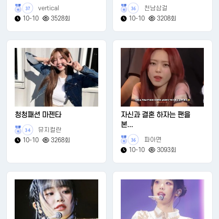
vertical
천남삼걸
37
36
10-10
3528회
10-10
3208회
청청패션 마젠타
자신과 결혼 하자는 팬을
본...
뮤지컬란
34
파아면
10-10
3268회
36
10-10
3093회