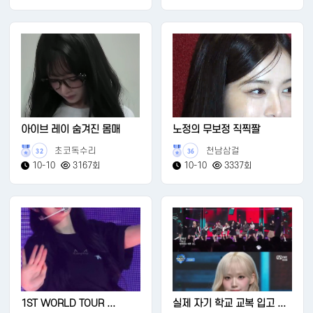
아이브 레이 숨겨진 몸매
노정의 무보정 직찍짤
초코독수리
천남삼걸
32
36
10-10
3167회
10-10
3337회
1ST WORLD TOUR ...
실제 자기 학교 교복 입고 ...