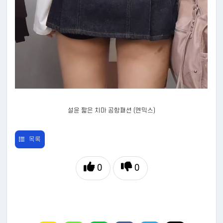
설윤 짧은 치마 공항패션 (엔믹스)
목록
0
0