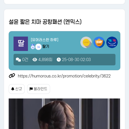
설윤 짧은 치마 공항패션 (엔믹스)
[유머러스한 하루]
딸
딸기
36
0건
4,898회
25-08-30 02:03
https://humorous.co.kr/promotion/celebrity/3622
신고
블라인드