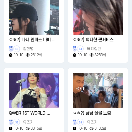
ㅇㅎ?) 나시 원피스 나띠 ...
ㅇㅎ?) 백지헌 팬서비스
김한별
뮤지컬란
33
34
10-10
2612회
10-10
3283회
QWER 1ST WORLD ...
ㅇㅎ?) 닝닝 실물 느낌
유즈키
유즈키
35
35
10-10
3015회
10-10
3132회