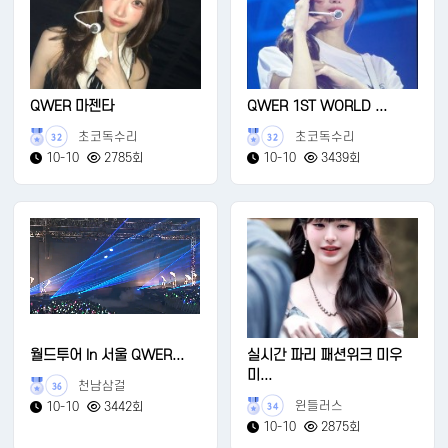
QWER 마젠타
QWER 1ST WORLD ...
초코독수리
초코독수리
32
32
10-10
2785회
10-10
3439회
월드투어 In 서울 QWER...
실시간 파리 패션위크 미우
미...
천남삼걸
36
윈들러스
10-10
3442회
34
10-10
2875회