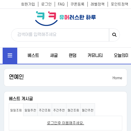
회원가입
로그인
FAQ
쿠폰등록
레벨정책
포인트정책
베스트
새글
랜덤
커뮤니티
오늘의미
연예인
Home
베스트 게시글
일일조회
일일추천
주간조회
주간추천
월간조회
월간추천
로그인후 이용해주세요.