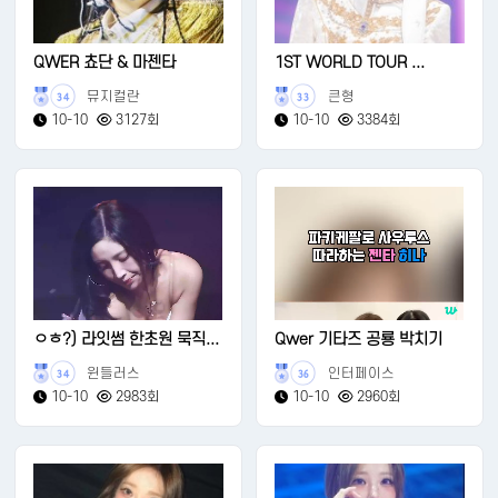
QWER 쵸단 & 마젠타
1ST WORLD TOUR ...
뮤지컬란
큰형
34
33
10-10
3127회
10-10
3384회
ㅇㅎ?) 라잇썸 한초원 묵직...
Qwer 기타즈 공룡 박치기
윈들러스
인터페이스
34
36
10-10
2983회
10-10
2960회