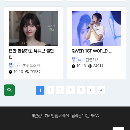
연한 화장하고 유튜브 출현
QWER 1ST WORLD ...
한...
윈들러스
34
초코독수리
10-10
3491회
32
10-10
2953회
2
3
4
5
1
개인정보처리방침
서비스이용약관
1:1문의
FAQ