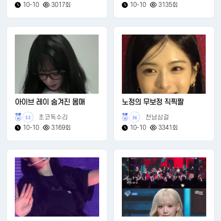
10-10
3017회
10-10
3135회
아이브 레이 숨겨진 몸매
노정의 무보정 직찍짤
초코독수리
천남삼걸
32
36
10-10
3169회
10-10
3341회