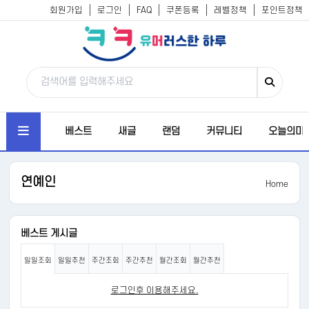
회원가입
로그인
FAQ
쿠폰등록
레벨정책
포인트정책
베스트
새글
랜덤
커뮤니티
오늘의미
연예인
Home
베스트 게시글
일일조회
일일추천
주간조회
주간추천
월간조회
월간추천
로그인후 이용해주세요.