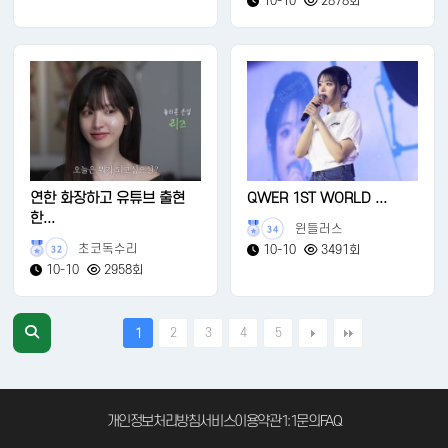
10-10
2878회
연한 화장하고 유튜브 출현
QWER 1ST WORLD ...
한...
윈들러스
34
초코독수리
10-10
3491회
32
10-10
2958회
2
3
4
5
1
개인정보처리방침
서비스이용약관
1:1문의
FAQ