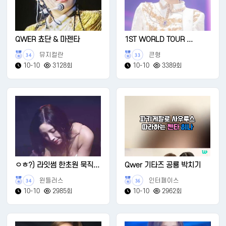
QWER 쵸단 & 마젠타
1ST WORLD TOUR ...
뮤지컬란
큰형
34
33
10-10
3128회
10-10
3389회
ㅇㅎ?) 라잇썸 한초원 묵직...
Qwer 기타즈 공룡 박치기
윈들러스
인터페이스
34
36
10-10
2985회
10-10
2962회