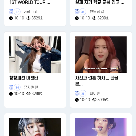
1ST WORLD TOUR ...
실제 자기 학교 교복 입고 ...
vertical
천남삼걸
37
36
10-10
3529회
10-10
3209회
청청패션 마젠타
자신과 결혼 하자는 팬을
본...
뮤지컬란
34
파아면
10-10
3269회
36
10-10
3095회