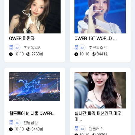
QWER 마젠타
QWER 1ST WORLD ...
초코독수리
초코독수리
32
32
10-10
2788회
10-10
3441회
월드투어 In 서울 QWER...
실시간 파리 패션위크 미우
미...
천남삼걸
36
윈들러스
10-10
3443회
34