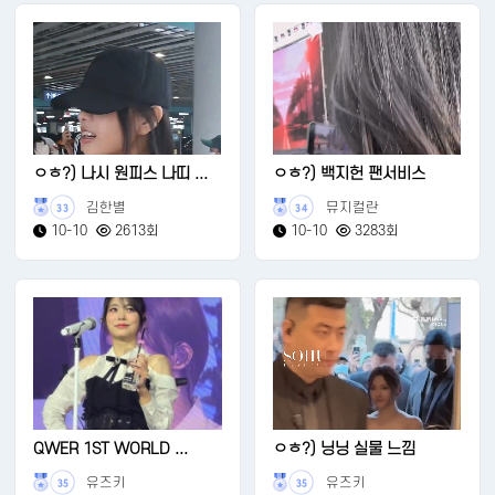
ㅇㅎ?) 나시 원피스 나띠 ...
ㅇㅎ?) 백지헌 팬서비스
김한별
뮤지컬란
33
34
10-10
2613회
10-10
3283회
QWER 1ST WORLD ...
ㅇㅎ?) 닝닝 실물 느낌
유즈키
유즈키
35
35