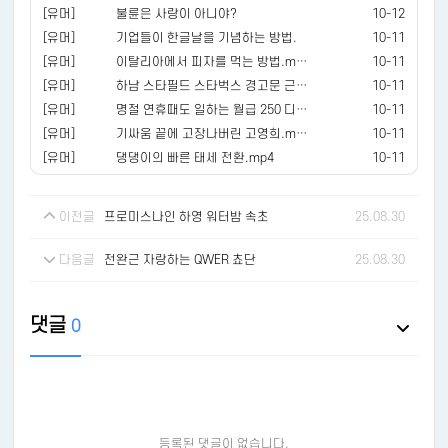
[유머]
불륜은 사랑이 아니야?
10-12
[유머]
기업들이 한글날을 기념하는 방법.
10-11
[유머]
이탈리아에서 피자를 먹는 방법.mp4
10-11
[유머]
하남 스타필드 스타벅스 경고문 근황 ㄷㄷ.jpg
10-11
[유머]
명절 연휴때도 일하는 월급 250 디시인...jpg
10-11
[유머]
기싸움 끝에 고장나버린 고영희.mp4
10-11
[유머]
댕댕이의 빠른 태세 전환.mp4
10-11
이전글
프로미스나인 하영 워터밤 속초
25.08.30
다음글
전완근 자랑하는 QWER 쵸단
25.08.30
댓글
0
등록된 댓글이 없습니다.