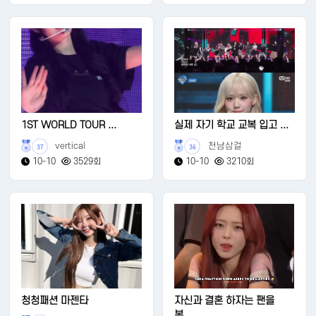
1ST WORLD TOUR ...
실제 자기 학교 교복 입고 ...
vertical
천남삼걸
37
36
10-10
3529회
10-10
3210회
청청패션 마젠타
자신과 결혼 하자는 팬을
본...