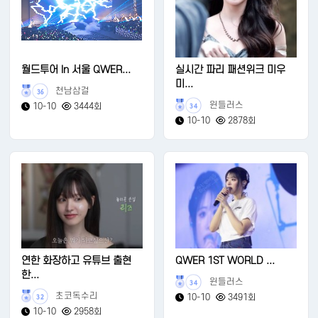
월드투어 In 서울 QWER...
실시간 파리 패션위크 미우
미...
천남삼걸
36
윈들러스
10-10
3444회
34
10-10
2878회
연한 화장하고 유튜브 출현
QWER 1ST WORLD ...
한...
윈들러스
34
초코독수리
10-10
3491회
32
10-10
2958회