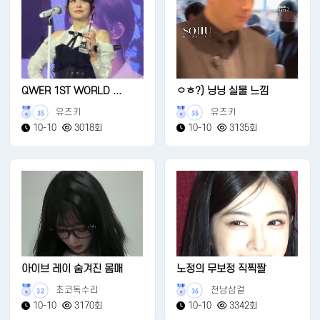
QWER 1ST WORLD ...
ㅇㅎ?) 닝닝 실물 느낌
유즈키
유즈키
35
35
10-10
3018회
10-10
3135회
아이브 레이 숨겨진 몸매
노정의 무보정 직찍짤
초코독수리
천남삼걸
32
36
10-10
3170회
10-10
3342회