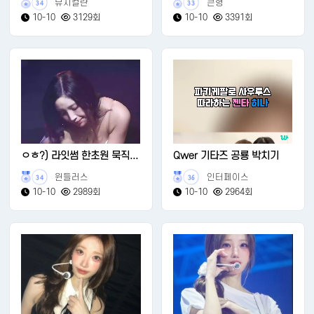
뮤지컬란
큰형
34
33
10-10
3129회
10-10
3391회
ㅇㅎ?) 라잇썸 한초원 묵직...
Qwer 기타즈 공룡 박치기
윈들러스
인터페이스
34
36
10-10
2989회
10-10
2964회