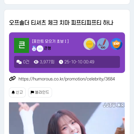
오프솔더 티셔츠 체크 치마 피프티피프티 하나
[포인트 모으기 초보Ⅰ]
큰
큰형
33
0건
3,977회
25-10-10 00:49
https://humorous.co.kr/promotion/celebrity/3684
신고
블라인드