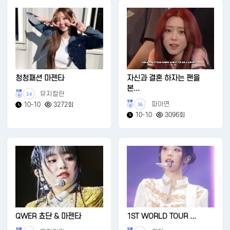
청청패션 마젠타
자신과 결혼 하자는 팬을
본...
뮤지컬란
34
파아면
10-10
3272회
36
10-10
3096회
QWER 쵸단 & 마젠타
1ST WORLD TOUR ...