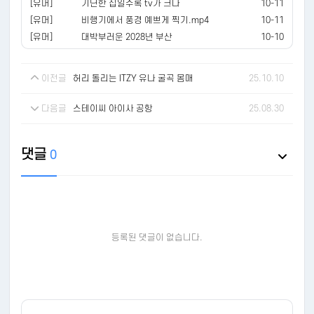
[유머]
기닌한 집일수록 tv가 크다
10-11
[유머]
비행기에서 풍경 예쁘게 찍기.mp4
10-11
[유머]
대박부러운 2028년 부산
10-10
이전글
허리 돌리는 ITZY 유나 굴곡 몸매
25.10.10
다음글
스테이씨 아이사 공항
25.08.30
댓글
0
등록된 댓글이 없습니다.