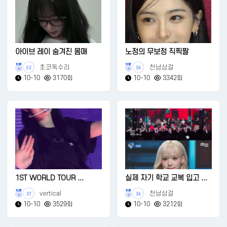
아이브 레이 숨겨진 몸매
노정의 무보정 직찍짤
초코독수리
천남삼걸
32
36
10-10
3170회
10-10
3342회
1ST WORLD TOUR ...
실제 자기 학교 교복 입고 ...
vertical
천남삼걸
37
36
10-10
3529회
10-10
3212회