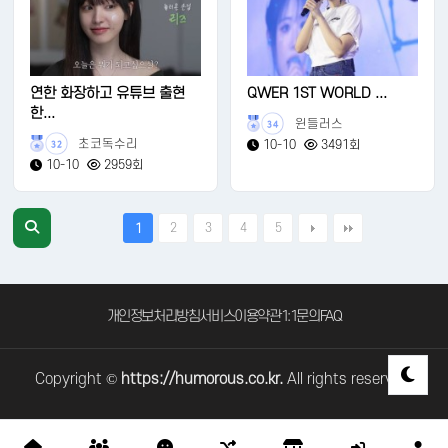
연한 화장하고 유튜브 출현
QWER 1ST WORLD ...
한...
윈들러스
34
초코독수리
10-10
3491회
32
10-10
2959회
2
3
4
5
1
개인정보처리방침
서비스이용약관
1:1문의
FAQ
Copyright ©
https://humorous.co.kr.
All rights reserved.