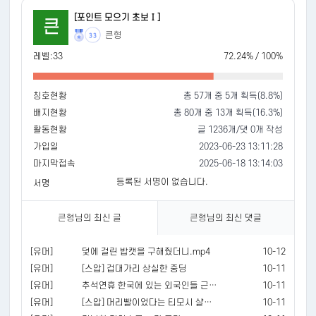
[포인트 모으기 초보Ⅰ]
큰
큰형
33
레벨:33
72.24% / 100%
칭호현황
총 57개 중 5개 획득(8.8%)
배지현황
총 80개 중 13개 획득(16.3%)
활동현황
글 1236개/댓 0개 작성
가입일
2023-06-23 13:11:28
마지막접속
2025-06-18 13:14:03
등록된 서명이 없습니다.
서명
큰형
님의 최신 글
큰형
님의 최신 댓글
[유머]
덫에 걸린 밥캣을 구해줬더니.mp4
10-12
[유머]
[스압] 겁대가리 상실한 중딩
10-11
[유머]
추석연휴 한국에 있는 외국인들 근황.mp4
10-11
[유머]
[스압] 머리빨이었다는 티모시 샬라메
10-11