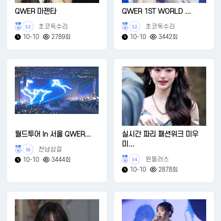
QWER 마젠타
QWER 1ST WORLD ...
초코독수리
초코독수리
32
32
10-10
2789회
10-10
3442회
월드투어 In 서울 QWER...
실시간 파리 패션위크 미우
미...
천남삼걸
36
윈들러스
10-10
3444회
34
10-10
2878회