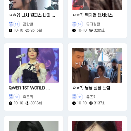
ㅇㅎ?) 나시 원피스 나띠 ...
ㅇㅎ?) 백지헌 팬서비스
김한별
뮤지컬란
33
34
10-10
2615회
10-10
3285회
QWER 1ST WORLD ...
ㅇㅎ?) 닝닝 실물 느낌
유즈키
유즈키
35
35
10-10
3018회
10-10
3137회