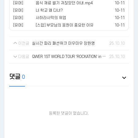
[유머]
음식 재료 썰기 귀찮았던 아내.mp4
10-11
[유머]
너 학교 왜 다녀?
10-11
[유머]
사하라사막의 위엄
10-11
[유머]
[스압] 부모님의 응원이 중요한 이유
10-11
이전글
실시간 파리 패션위크 미우미우 장원영
25.10.10
다음글
QWER 1ST WORLD TOUR 'ROCKATION' in 서울 - E 히나
25.10.10
댓글
0
등록된 댓글이 없습니다.