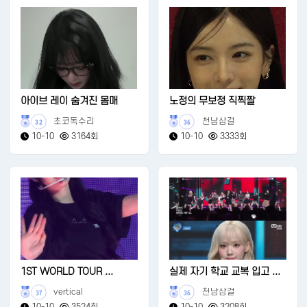
아이브 레이 숨겨진 몸매
노정의 무보정 직찍짤
초코독수리
천남삼걸
32
36
10-10
3164회
10-10
3333회
1ST WORLD TOUR ...
실제 자기 학교 교복 입고 ...
vertical
천남삼걸
37
36
10-10
3524회
10-10
3208회