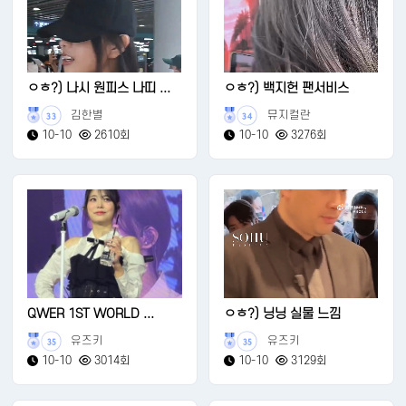
ㅇㅎ?) 나시 원피스 나띠 ...
ㅇㅎ?) 백지헌 팬서비스
김한별
뮤지컬란
33
34
10-10
2610회
10-10
3276회
QWER 1ST WORLD ...
ㅇㅎ?) 닝닝 실물 느낌
유즈키
유즈키
35
35
10-10
3014회
10-10
3129회