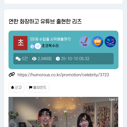
연한 화장하고 유튜브 출현한 리즈
[이제 수집을 시작해볼까?]
초
초코독수리
32
0건
2,949회
25-10-10 05:32
https://humorous.co.kr/promotion/celebrity/3723
신고
블라인드