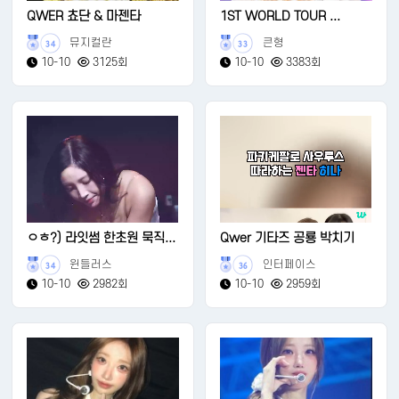
QWER 쵸단 & 마젠타
1ST WORLD TOUR ...
뮤지컬란
큰형
34
33
10-10
3125회
10-10
3383회
ㅇㅎ?) 라잇썸 한초원 묵직...
Qwer 기타즈 공룡 박치기
윈들러스
인터페이스
34
36
10-10
2982회
10-10
2959회