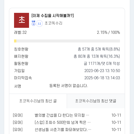
[이제 수집을 시작해볼까?]
초
초코독수리
32
레벨:32
2.15% / 100%
칭호현황
총 57개 중 5개 획득(8.8%)
배지현황
총 80개 중 13개 획득(16.3%)
활동현황
글 1171개/댓 0개 작성
가입일
2023-06-23 13:10:50
마지막접속
2025-06-18 13:14:03
등록된 서명이 없습니다.
서명
초코독수리
님의 최신 글
초코독수리
님의 최신 댓글
[유머]
별의별 간섭을 다 한다는 뮤지컬 관람
10-11
[유머]
[스압] 조회수 500만회 넘게 찍은 해외 대형 유튜버의 한국 급식
10-11
[유머]
선생님들 사춘기를 파묘해보았다.mp4
10-11