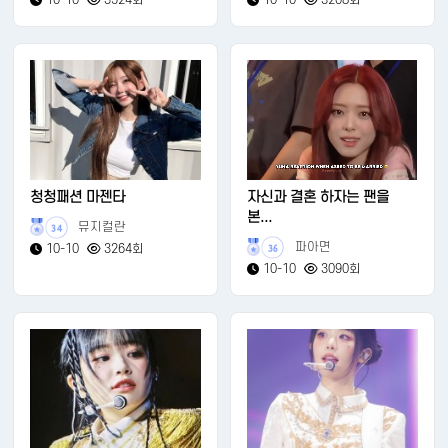
청청패션 마젠타
자신과 결혼 하자는 팬을
본...
뮤지컬란
34
파아면
10-10
3264회
36
10-10
3090회