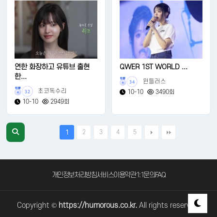
연한 화장하고 유튜브 출현
QWER 1ST WORLD ...
한...
윈들러스
34
초코독수리
10-10
3490회
32
10-10
2949회
2
3
4
5
1
개인정보처리방침
서비스이용약관
1:1문의
FAQ
Copyright ©
https://humorous.co.kr.
All rights reserved.