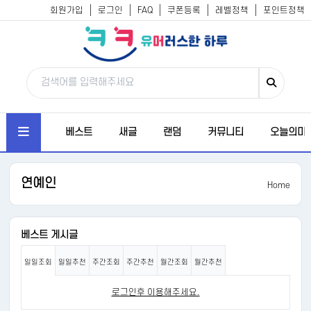
회원가입
로그인
FAQ
쿠폰등록
레벨정책
포인트정책
베스트
새글
랜덤
커뮤니티
오늘의미
연예인
Home
베스트 게시글
일일조회
일일추천
주간조회
주간추천
월간조회
월간추천
로그인후 이용해주세요.