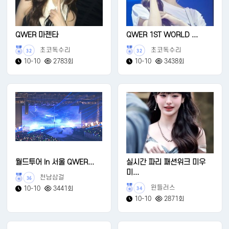
QWER 마젠타
QWER 1ST WORLD ...
초코독수리
초코독수리
32
32
10-10
2783회
10-10
3438회
월드투어 In 서울 QWER...
실시간 파리 패션위크 미우
미...
천남삼걸
36
윈들러스
10-10
3441회
34
10-10
2871회