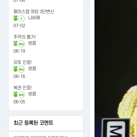
07-06
페이스앱 여장 3단변신
나비에
2
07-02
추억의 뽑기!
쌍콤
500
06-19
유또 인증!
쌍콤
500
06-16
복권 인증!
쌍콤
500
06-05
최근 등록된 코멘트