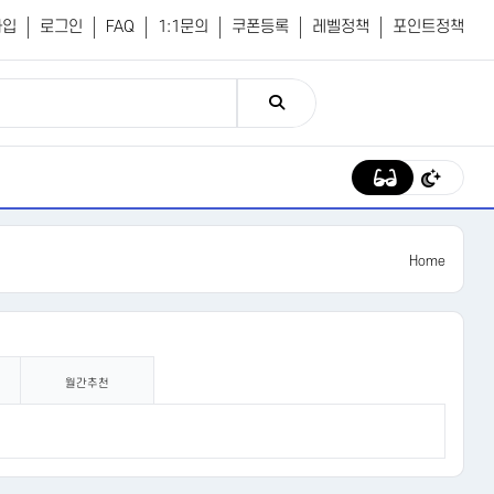
가입
로그인
FAQ
1:1문의
쿠폰등록
레벨정책
포인트정책
Home
월간추천