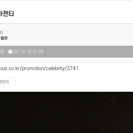
 마젠타
정]
지컬란
4회
25-10-10 07:39
ous.co.kr/promotion/celebrity/3741
라인드