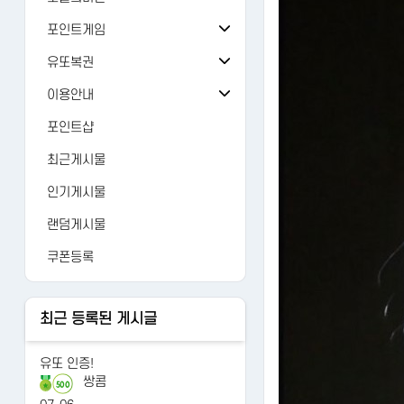
오늘의 출석
버그/건의
81
포인트게임
오늘의 미션
검 강화
가입인사
24
유또복권
추억의 뽑기
주사위
유또복권
자유게시판
1429
이용안내
오늘의 룰렛
주사위ver-2
내 유또
FAQ
유머
12476
포인트샵
오늘의 복권
가위바위보
당첨번호
1:1문의
AI 갤러리
122
최근게시물
오늘의 카트
사다리홀짝
수동등록
레벨정책
연예인
3265
인기게시물
오늘의 로또
사다리게임
당첨조회
포인트정책
랜덤게시물
당첨분석
이용약관
쿠폰등록
개인정보처리방침
최근 등록된 게시글
유또 인증!
쌍콤
500