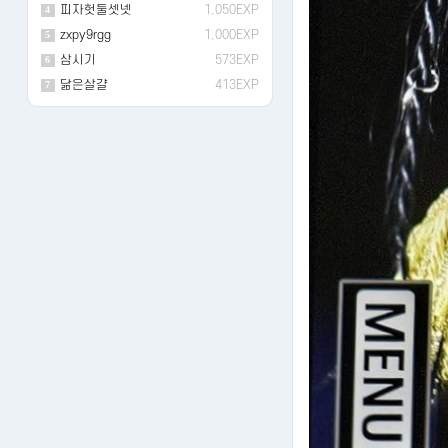
피자헛둘셋넷
1,050EXP
4
zxpy9rgg
1,000EXP
5
삼시기
573EXP
6
닮은살걀
413EXP
7