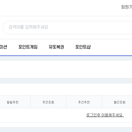
회원
미션
포인트게임
유또복권
포인트샵
일일추천
주간조회
주간추천
월간조회
로그인후 이용해주세요.