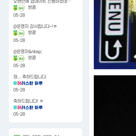
오랜만에 업데이트 진행하겠네…
쌍콤
500
05-28
@운영자 감사합니다~!ㅎ
쌍콤
500
05-28
@운영자&nbsp;
쌍콤
500
05-28
와... 축하드립니다.
05-28
축하드립니다! ㅎ
05-28