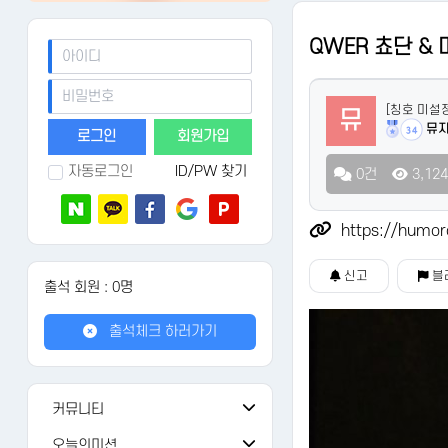
QWER 쵸단 &
[칭호 미설
뮤
뮤
34
회원가입
자동로그인
ID/PW 찾기
0건
3,12
https://humor
신고
블
출석 회원 : 0명
출석체크 하러가기
커뮤니티
공지사항
108
오늘의미션