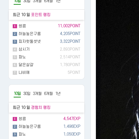
10일
30일
3개월
6개월
1년
최근 10 일
포인트 랭킹
쌍콤
11,002POINT
1
하늘높은구름
4,205POINT
2
피자헛둘셋넷
3,322POINT
3
삼시기
2,893POINT
4
파노
2,514POINT
5
닮은살걀
1,780POINT
6
나비에
5POINT
7
10일
30일
3개월
6개월
1년
최근 10 일
경험치 랭킹
쌍콤
4,547EXP
1
하늘높은구름
1,496EXP
2
파노
1,050EXP
3