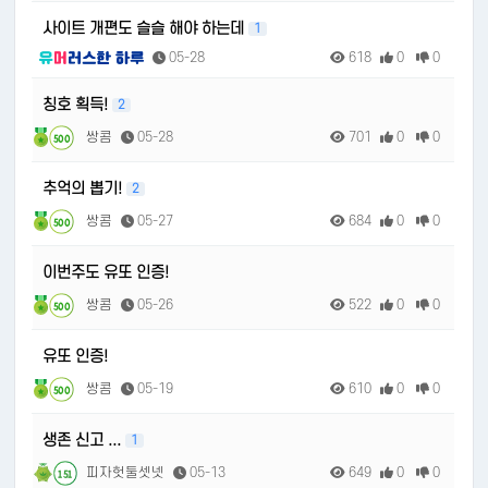
사이트 개편도 슬슬 해야 하는데
1
05-28
618
0
0
칭호 획득!
2
쌍콤
05-28
701
0
0
500
추억의 뽑기!
2
쌍콤
05-27
684
0
0
500
이번주도 유또 인증!
쌍콤
05-26
522
0
0
500
유또 인증!
쌍콤
05-19
610
0
0
500
생존 신고 ...
1
피자헛둘셋넷
05-13
649
0
0
151