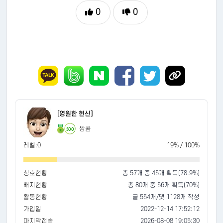
0
0
[영원한 헌신]
쌍콤
500
레벨:0
19% / 100%
칭호현황
총 57개 중 45개 획득(78.9%)
배지현황
총 80개 중 56개 획득(70%)
활동현황
글 554개/댓 1128개 작성
가입일
2022-12-14 17:52:12
마지막접속
2026-08-08 19:05:30