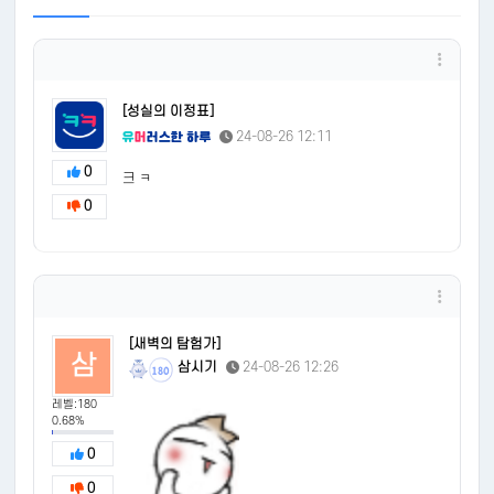
[성실의 이정표]
24-08-26 12:11
0
크 ㅋ
0
[새벽의 탐험가]
삼
삼시기
24-08-26 12:26
180
레벨:180
0.68%
0
0