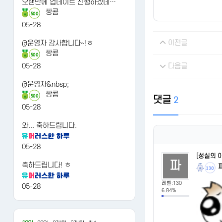
오랜만에 업데이트 진행하겠네…
쌍콤
500
05-28
이전글
@운영자 감사합니다~!ㅎ
쌍콤
500
05-28
다음글
@운영자&nbsp;
쌍콤
500
댓글
2
05-28
와... 축하드립니다.
05-28
[성실의 
파
축하드립니다! ㅎ
130
레벨:130
05-28
6.84%