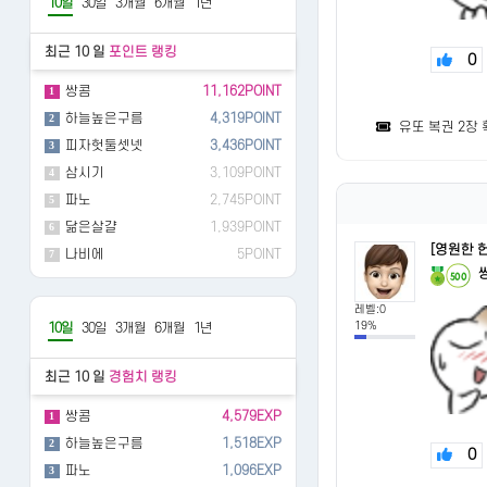
10일
30일
3개월
6개월
1년
최근 10 일
포인트 랭킹
0
쌍콤
11,162POINT
1
하늘높은구름
4,319POINT
2
유또 복권 2장
피자헛둘셋넷
3,436POINT
3
삼시기
3,109POINT
4
파노
2,745POINT
5
닮은살걀
1,939POINT
6
[영원한 
나비에
5POINT
7
500
레벨:0
19%
10일
30일
3개월
6개월
1년
최근 10 일
경험치 랭킹
쌍콤
4,579EXP
1
하늘높은구름
1,518EXP
2
0
파노
1,096EXP
3