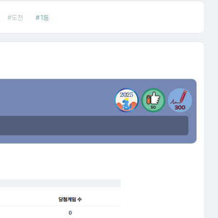
#도전
#1등