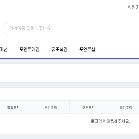
회원
미션
포인트게임
유또복권
포인트샵
일일추천
주간조회
주간추천
월간조회
로그인후 이용해주세요.