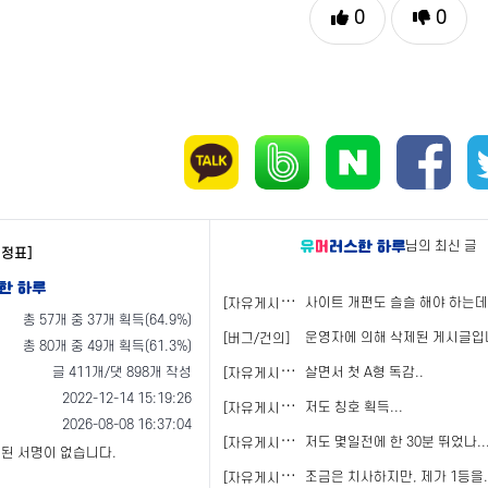
0
0
님의 최신 글
이정표]
[
자유게시판]
사이트 개편도 슬슬 해야 하는데
총 57개 중 37개 획득(64.9%)
운영자에 의해 삭제된 게시글입
[버그/건의]
총 80개 중 49개 획득(61.3%)
[
자유게시판]
글 411개/댓 898개 작성
살면서 첫 A형 독감..
2022-12-14 15:19:26
[
자유게시판]
저도 칭호 획득...
2026-08-08 16:37:04
[
자유게시판]
저도 몇일전에 한 30분 뛰었나..
된 서명이 없습니다.
[
자유게시판]
조금은 치사하지만, 제가 1등을...