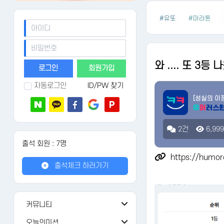
#유또
#마라톤
와 .... 또 3
회원가입
자동로그인
ID/PW 찾기
[성실의 이
2건
6,99
출석 회원 : 7명
https://humor
출석체크 하러가기
커뮤니티
공지사항
108
오늘의미션