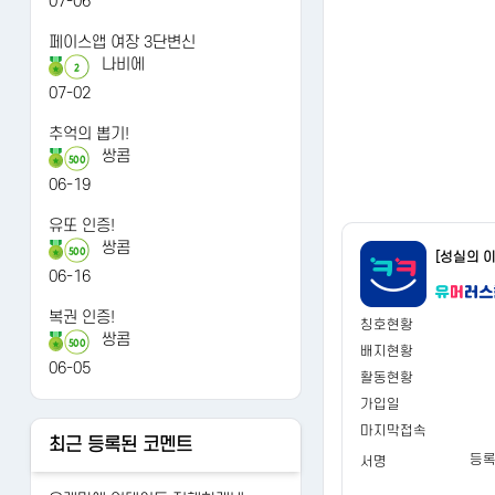
07-06
페이스앱 여장 3단변신
나비에
2
07-02
추억의 뽑기!
쌍콤
500
06-19
유또 인증!
쌍콤
500
[성실의 
06-16
복권 인증!
칭호현황
쌍콤
500
배지현황
06-05
활동현황
가입일
마지막접속
최근 등록된 코멘트
등록
서명