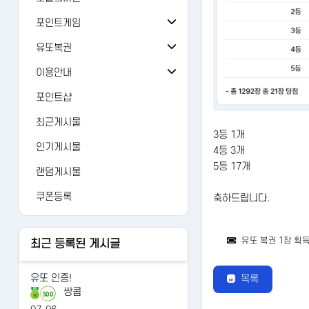
오늘의 출석
버그/건의
81
포인트게임
오늘의 미션
검 강화
가입인사
24
유또복권
추억의 뽑기
주사위
유또복권
자유게시판
1429
이용안내
오늘의 룰렛
주사위ver-2
내 유또
FAQ
유머
12476
포인트샵
오늘의 복권
가위바위보
당첨번호
1:1문의
AI 갤러리
122
최근게시물
3등 1개
오늘의 카트
사다리홀짝
수동등록
레벨정책
연예인
3265
인기게시물
4등 3개
오늘의 로또
사다리게임
당첨조회
포인트정책
5등 17개
랜덤게시물
당첨분석
이용약관
쿠폰등록
축하드립니다.
개인정보처리방침
유또 복권 1장 획
최근 등록된 게시글
유또 인증!
목록
쌍콤
500