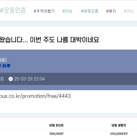
#운동인증
#추억의뽑기
#러닝
#유또인증
#배지
#러닝
등 나왔습니다... 이번 주도 나름 대박이네요
정표]
9회
25-03-29 22:04
ous.co.kr/promotion/free/4443