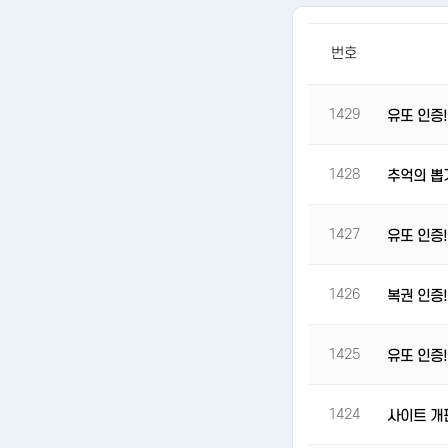
번호
1429
유또 인증!
1428
추억의 뽑
1427
유또 인증!
1426
복권 인증!
1425
유또 인증!
1424
사이트 개