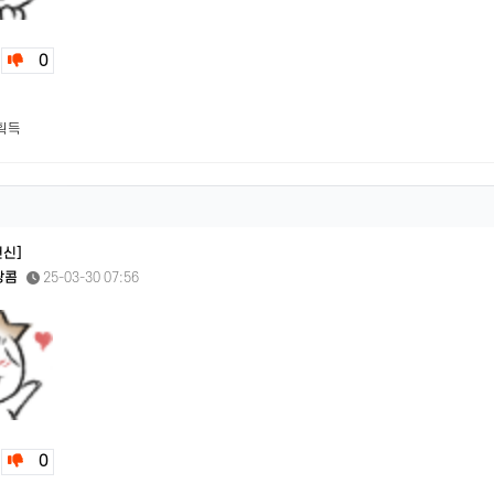
0
 획득
헌신]
쌍콤
25-03-30 07:56
0