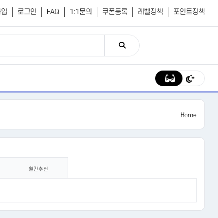
가입
로그인
FAQ
1:1문의
쿠폰등록
레벨정책
포인트정책
Home
월간추천