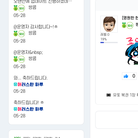
오랜만에 업데이트 진행하겠네…
쌍콤
500
05-28
[영원한 
500
@운영자 감사합니다~!ㅎ
쌍콤
500
레벨:0
19%
05-28
@운영자&nbsp;
쌍콤
500
05-28
0
와... 축하드립니다.
05-28
유또 복권 1장
축하드립니다! ㅎ
05-28