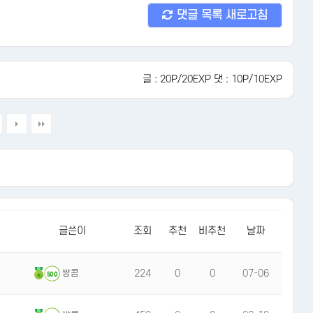
댓글 목록 새로고침
글 : 20P/20EXP 댓 : 10P/10EXP
글쓴이
조회
추천
비추천
날짜
224
0
0
07-06
쌍콤
500