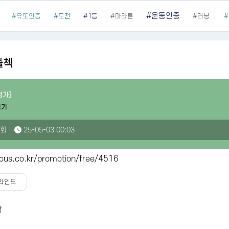
#운동인증
#유또인증
#도전
#1등
#마라톤
#러닝
출첵
험가]
시기
6회
25-05-03 00:03
ous.co.kr/promotion/free/4516
라인드
딱