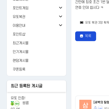
간만에 칭호 조건 1번 
오늘의 출석
버그/건의
81
연휴 인데 쉽시다 ㅋ
포인트게임
오늘의 미션
검 강화
가입인사
24
유또복권
유또 복권 3장 획
추억의 뽑기
주사위
유또복권
자유게시판
1429
이용안내
오늘의 룰렛
주사위ver-2
내 유또
FAQ
유머
12476
포인트샵
목록
오늘의 복권
가위바위보
당첨번호
1:1문의
AI 갤러리
122
최근게시물
오늘의 카트
사다리홀짝
수동등록
레벨정책
연예인
3265
인기게시물
오늘의 로또
사다리게임
당첨조회
포인트정책
랜덤게시물
당첨분석
이용약관
쿠폰등록
개인정보처리방침
최근 등록된 게시글
유또 인증!
[새벽의 탐
쌍콤
삼
500
삼
180