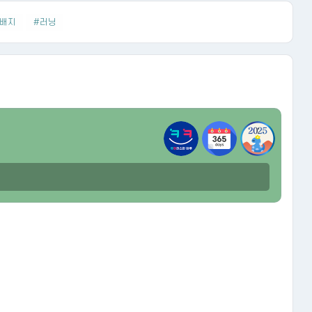
#배지
#러닝