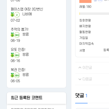
07-06
레벨:180
페이스앱 여장 3단변신
나비에
2
07-02
칭호현황
배지현황
추억의 뽑기!
활동현황
쌍콤
500
가입일
06-19
마지막접속
유또 인증!
등록
서명
쌍콤
500
06-16
이전글
복권 인증!
쌍콤
500
다음글
06-05
댓글
1
최근 등록된 코멘트