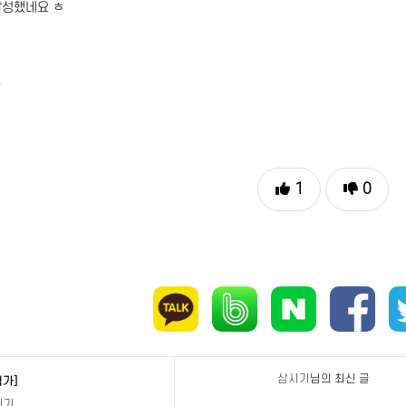
달성했네요 ㅎ
득
1
0
삼시기
님의 최신 글
험가]
시기