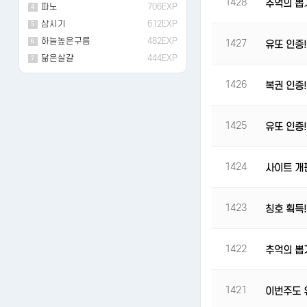
1428
추억의 뽑
파노
706EXP
4
삼시기
612EXP
5
하늘높은구름
482EXP
6
1427
유또 인증!
닮은살걀
444EXP
7
1426
복권 인증!
1425
유또 인증!
1424
사이트 개
1423
칭호 획득
1422
추억의 뽑
1421
이번주도 