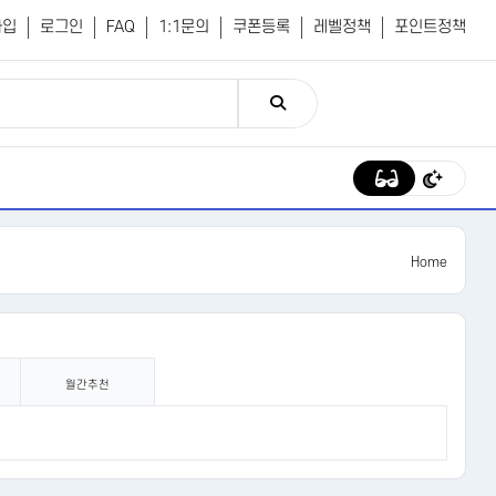
가입
로그인
FAQ
1:1문의
쿠폰등록
레벨정책
포인트정책
Home
월간추천