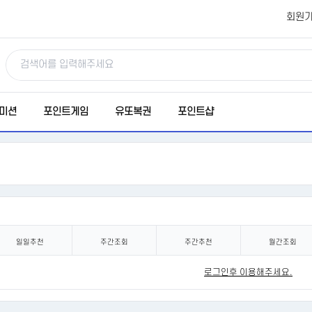
회원
미션
포인트게임
유또복권
포인트샵
일일추천
주간조회
주간추천
월간조회
로그인후 이용해주세요.