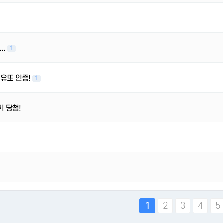
..
1
 유또 인증!
1
기 당첨!
맨끝
2
3
4
5
1