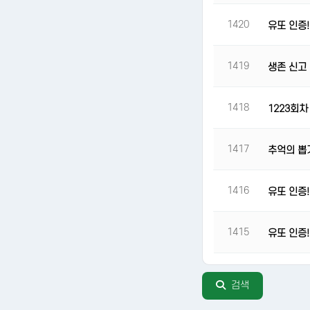
1420
유또 인증!
1419
생존 신고 .
1418
1223회차
1417
추억의 뽑
1416
유또 인증!
1415
유또 인증!
다음
검색