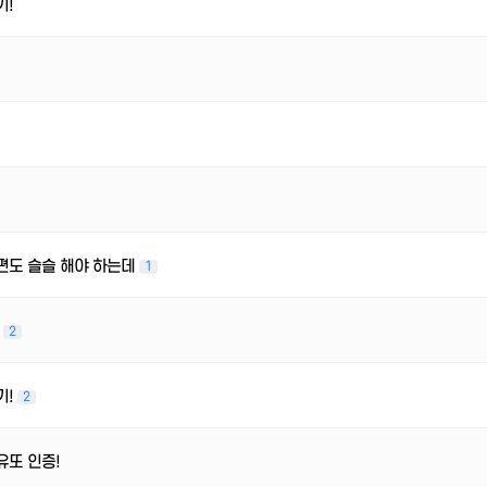
기!
편도 슬슬 해야 하는데
1
!
2
기!
2
유또 인증!