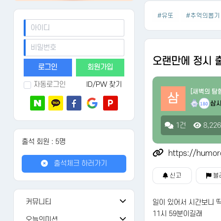
#유또
#추억의뽑기
오랜만에 정시 
회원가입
자동로그인
ID/PW 찾기
[새벽의 탐
삼
삼
180
1건
8,22
출석 회원 : 5명
https://humor
출석체크 하러가기
신고
블
커뮤니티
일이 있어서 시간보니 
11시 59분이길래
공지사항
108
오늘의미션