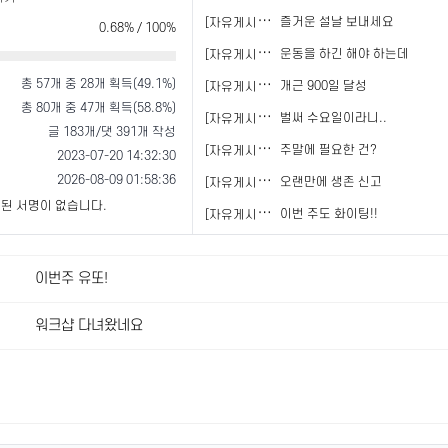
[
자유게시판]
즐거운 설날 보내세요
0.68% / 100%
[
자유게시판]
운동을 하긴 해야 하는데
총 57개 중 28개 획득(49.1%)
[
자유게시판]
개근 900일 달성
총 80개 중 47개 획득(58.8%)
[
자유게시판]
벌써 수요일이라니..
글 183개/댓 391개 작성
[
자유게시판]
주말에 필요한 건?
2023-07-20 14:32:30
2026-08-09 01:58:36
[
자유게시판]
오랜만에 생존 신고
된 서명이 없습니다.
[
자유게시판]
이번 주도 화이팅!!
이번주 유또!
워크샵 다녀왔네요