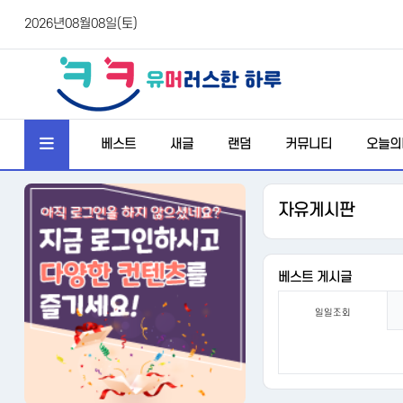
2026년08월08일(토)
베스트
새글
랜덤
커뮤니티
오늘의
자유게시판
베스트 게시글
일일조회