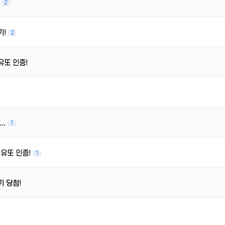
!
2
기!
2
유또 인증!
..
1
 유또 인증!
1
기 당첨!