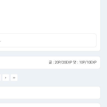
.
글 : 20P/20EXP 댓 : 10P/10EXP