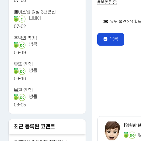
07-06
#운동인증
페이스앱 여장 3단변신
나비에
2
유또 복권 2장 획
07-02
추억의 뽑기!
목록
쌍콤
500
06-19
유또 인증!
쌍콤
500
06-16
복권 인증!
쌍콤
500
06-05
[영원한 헌
최근 등록된 코멘트
500