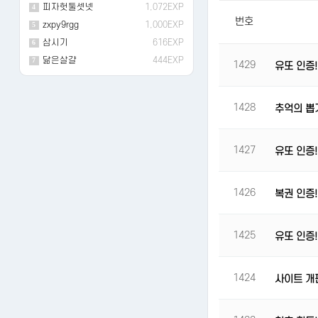
피자헛둘셋넷
1,072EXP
4
번호
zxpy9rgg
1,000EXP
5
삼시기
616EXP
6
닮은살걀
444EXP
7
1429
유또 인증!
1428
추억의 뽑
1427
유또 인증!
1426
복권 인증!
1425
유또 인증!
1424
사이트 개