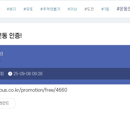
#운동
#배지
#유또
#추억의뽑기
#러닝
#도전
#1등
 운동 인증!
신]
콤
9회
25-09-08 09:28
ous.co.kr/promotion/free/4660
라인드