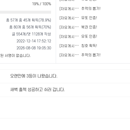
19% / 100%
[
자유게시판]
추억의 뽑기!
[
자유게시판]
유또 인증!
총 57개 중 45개 획득(78.9%)
[
자유게시판]
총 80개 중 56개 획득(70%)
복권 인증!
글 554개/댓 1128개 작성
[
자유게시판]
유또 인증!
2022-12-14 17:52:12
[
자유게시판]
칭호 획득!
2026-08-08 19:05:30
[
자유게시판]
추억의 뽑기!
된 서명이 없습니다.
오랜만에 3등이 나왔습니다.
새벽 출첵 성공하고 쉬러 갑니다.