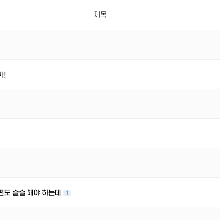
제목
기!
편도 슬슬 해야 하는데
1