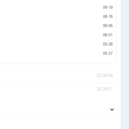
06-19
06-16
06-05
06-01
05-28
05-27
25.09.08
25.09.07