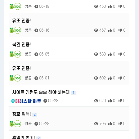
쌍콤
06-19
450
0
0
500
유또 인증!
쌍콤
06-16
467
0
0
500
복권 인증!
쌍콤
06-05
580
0
0
500
유또 인증!
쌍콤
06-01
602
0
0
500
사이트 개편도 슬슬 해야 하는데
1
05-28
620
0
0
칭호 획득!
2
쌍콤
05-28
705
0
0
500
추억의 뽑기!
2