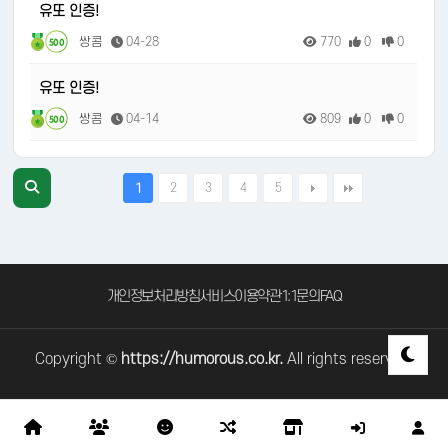
유또 인증!
쌍콤
04-28
770
0
0
500
유또 인증!
쌍콤
04-14
809
0
0
500
2
3
4
5
1
개인정보처리방침
서비스이용약관
1:1문의
FAQ
Copyright ©
https://humorous.co.kr.
All rights reserved.