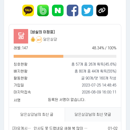
[성실의 이정표]
닮
닮은살걀
147
레벨:147
48.34% / 100%
칭호현황
총 57개 중 26개 획득(45.6%)
배지현황
총 80개 중 44개 획득(55%)
활동현황
글 90개/댓 160개 작성
가입일
2023-07-25 14:48:45
마지막접속
2026-08-09 16:00:11
등록된 서명이 없습니다.
서명
닮은살걀
님의 최신 글
닮은살걀
님의 최신 댓글
[자유게시판]
인사도 못 드렸네요 새해 복 많이 받으세요
01-02