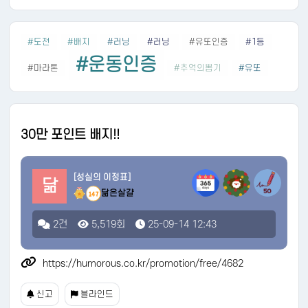
#도전
#배지
#러닝
#러닝
#유또인증
#1등
#운동인증
#마라톤
#추억의뽑기
#유또
30만 포인트 배지!!
[성실의 이정표]
닮
닮은살걀
147
2건
5,519회
25-09-14 12:43
https://humorous.co.kr/promotion/free/4682
신고
블라인드