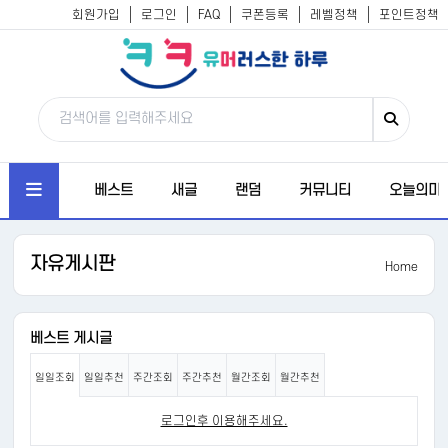
회원가입
로그인
FAQ
쿠폰등록
레벨정책
포인트정책
베스트
새글
랜덤
커뮤니티
오늘의미
자유게시판
Home
베스트 게시글
일일조회
일일추천
주간조회
주간추천
월간조회
월간추천
로그인후 이용해주세요.