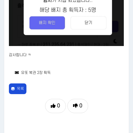
감사합니다 ㅋ
유또 복권 2장 획득
목록
0
0