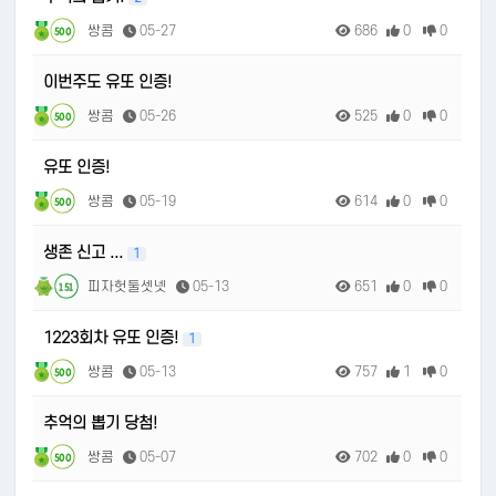
쌍콤
05-27
686
0
0
500
이번주도 유또 인증!
쌍콤
05-26
525
0
0
500
유또 인증!
쌍콤
05-19
614
0
0
500
생존 신고 ...
1
피자헛둘셋넷
05-13
651
0
0
151
1223회차 유또 인증!
1
쌍콤
05-13
757
1
0
500
추억의 뽑기 당첨!
쌍콤
05-07
702
0
0
500