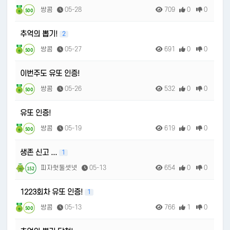
쌍콤
05-28
709
0
0
500
추억의 뽑기!
2
쌍콤
05-27
691
0
0
500
이번주도 유또 인증!
쌍콤
05-26
532
0
0
500
유또 인증!
쌍콤
05-19
619
0
0
500
생존 신고 ...
1
피자헛둘셋넷
05-13
654
0
0
152
1223회차 유또 인증!
1
쌍콤
05-13
766
1
0
500