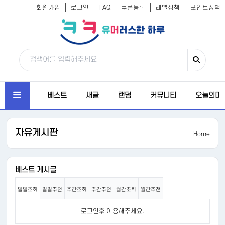
회원가입
로그인
FAQ
쿠폰등록
레벨정책
포인트정책
베스트
새글
랜덤
커뮤니티
오늘의미
자유게시판
Home
베스트 게시글
일일조회
일일추천
주간조회
주간추천
월간조회
월간추천
로그인후 이용해주세요.