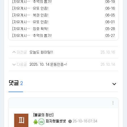
[자유게시판]
추억의 뽑기!
06-19
[자유게시판]
유또 인증!
06-16
[자유게시판]
복권 인증!
06-05
[자유게시판]
유또 인증!
06-01
[자유게시판]
칭호 획득!
05-28
[자유게시판]
추억의 뽑기!
05-27
이전글
오늘도 화이팅!!
25.10.16
다음글
2025. 10. 14 운동인증~!
25.10.14
댓글
2
[불굴의 정신]
피
피자헛둘셋넷
25-10-16 07:34
152