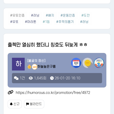
#유또인증
#러닝
#배지
#운동인증
#도전
#유또
#마라톤
#1등
#추억의뽑기
#러닝
출첵만 열심히 했더니 칭호도 뒤늦게 ㅎㅎ
[불굴의 정신]
하
하늘높은구름
149
1건
1,645회
26-01-20 16:10
https://humorous.co.kr/promotion/free/4972
신고
블라인드