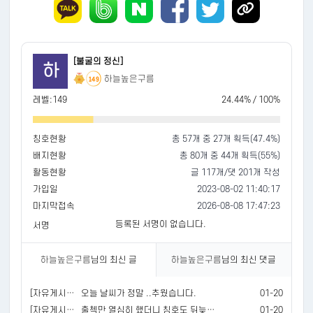
[불굴의 정신]
하
하늘높은구름
149
레벨:149
24.44% / 100%
칭호현황
총 57개 중 27개 획득(47.4%)
배지현황
총 80개 중 44개 획득(55%)
활동현황
글 117개/댓 201개 작성
가입일
2023-08-02 11:40:17
마지막접속
2026-08-08 17:47:23
등록된 서명이 없습니다.
서명
하늘높은구름
님의 최신 글
하늘높은구름
님의 최신 댓글
[자유게시판]
오늘 날씨가 정말 ..추웠습니다.
01-20
[자유게시판]
출첵만 열심히 했더니 칭호도 뒤늦게 ㅎㅎ
01-20