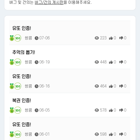
버그 및 건의는
버그/건의 게시판
을 이용해주세요.
유또 인증!
쌍콤
07-06
223
0
0
500
추억의 뽑기!
쌍콤
06-19
448
0
0
500
유또 인증!
쌍콤
06-16
464
0
0
500
복권 인증!
쌍콤
06-05
578
0
0
500
유또 인증!
쌍콤
06-01
598
0
0
500