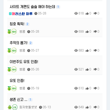
사이트 개편도 슬슬 해야 하는데
1
05-28
618
0
0
칭호 획득!
2
쌍콤
05-28
699
0
0
500
추억의 뽑기!
2
쌍콤
05-27
683
0
0
500
이번주도 유또 인증!
쌍콤
05-26
521
0
0
500
유또 인증!
쌍콤
05-19
610
0
0
500
생존 신고 ...
1
피자헛둘셋넷
05-13
649
0
0
151