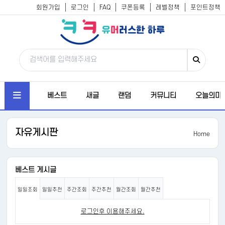
회원가입
로그인
FAQ
쿠폰등록
레벨정책
포인트정책
베스트
새글
랜덤
커뮤니티
오늘의미
자유게시판
Home
베스트 게시글
일일조회
일일추천
주간조회
주간추천
월간조회
월간추천
로그인후 이용해주세요.