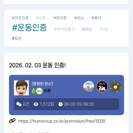
#유또인증
#유또
#마라톤
#러닝
#배지
#운동인증
#추억의뽑기
#러닝
#1등
#도전
2026. 02. 03 운동 인증!
[영원한 헌신]
쌍콤
500
0건
1,512회
26-02-03 09:33
https://humorous.co.kr/promotion/free/5009