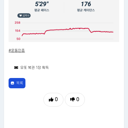
#운동인증
유또 복권 1장 획득
목록
0
0