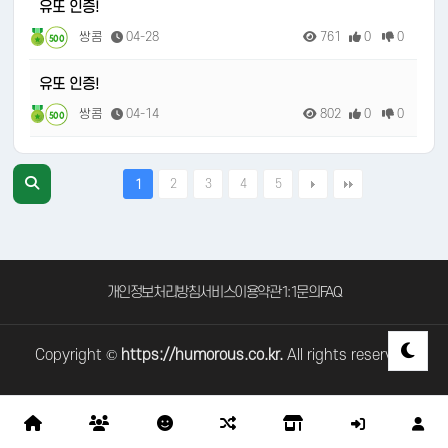
유또 인증!
쌍콤
04-28
761
0
0
500
유또 인증!
쌍콤
04-14
802
0
0
500
2
3
4
5
1
개인정보처리방침
서비스이용약관
1:1문의
FAQ
Copyright ©
https://humorous.co.kr.
All rights reserved.