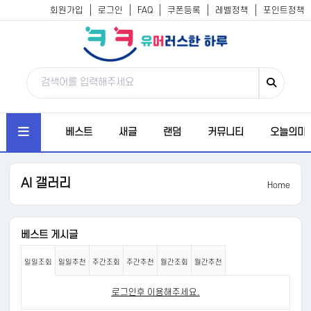
회원가입
로그인
FAQ
쿠폰등록
레벨정책
포인트정책
베스트
새글
랜덤
커뮤니티
오늘의미
AI 갤러리
Home
베스트 게시글
일일조회
일일추천
주간조회
주간추천
월간조회
월간추천
로그인후 이용해주세요.