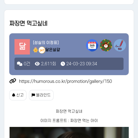
짜장면 먹고싶네
[성실의 이정표]
닮
닮은살걀
147
0건
2,611회
24-03-23 09:34
https://humorous.co.kr/promotion/gallery/150
신고
블라인드
짜장면 먹고싶네
이미지 프롬프트 : 짜장면 먹는 아이