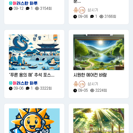
분...
09-12
1
3154회
삼시기
179
09-06
1
3166회
‘푸른 용의 해’ 추석 포스...
시원한 에어컨 바람
삼시기
179
09-06
1
3322회
09-05
3224회