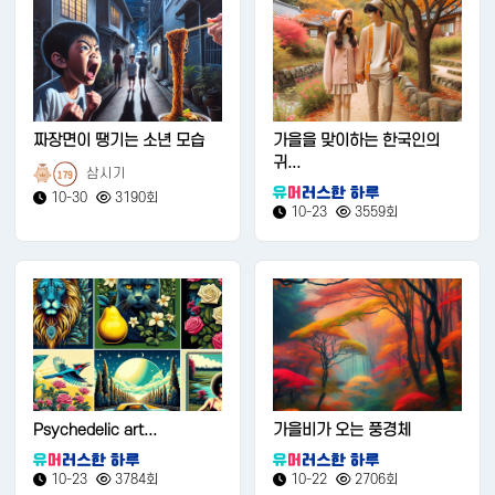
짜장면이 땡기는 소년 모습
가을을 맞이하는 한국인의
귀...
삼시기
179
10-30
3190회
10-23
3559회
Psychedelic art...
가을비가 오는 풍경체
10-23
3784회
10-22
2706회