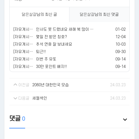
닮은살걀
님의 최신 글
닮은살걀
님의 최신 댓글
[자유게시판]
인사도 못 드렸네요 새해 복 많이 받으세요
01-02
[자유게시판]
몇일 전 받은 칭호?
12-04
[자유게시판]
추석 연휴 잘 보내세요
10-03
[자유게시판]
퇴근!!
09-30
[자유게시판]
이번 주 유또
09-14
[자유게시판]
30만 포인트 배지!!
09-14
이전글
2060년 대한민국 모습
24.03.23
다음글
세젤섹인
24.03.23
댓글
0