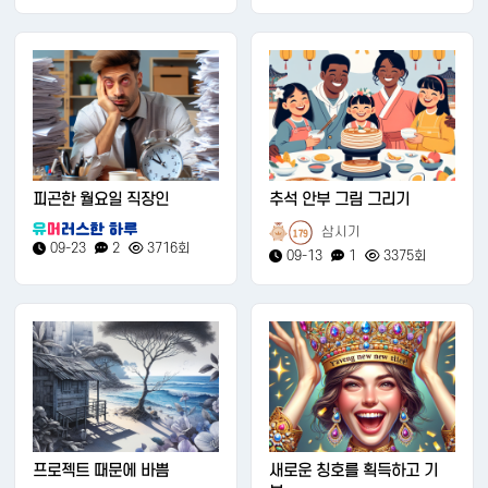
피곤한 월요일 직장인
추석 안부 그림 그리기
삼시기
179
09-23
2
3716회
09-13
1
3375회
프로젝트 때문에 바쁨
새로운 칭호를 획득하고 기