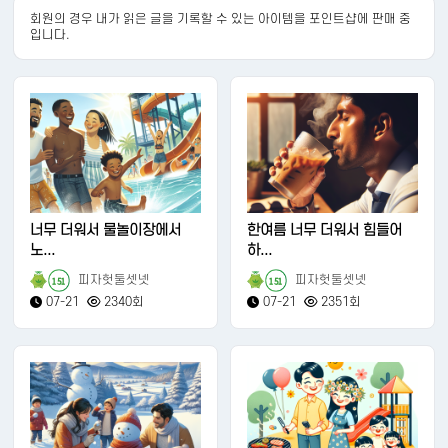
회원의 경우 내가 읽은 글을 기록할 수 있는 아이템을 포인트샵에 판매 중
입니다.
너무 더워서 물놀이장에서
한여름 너무 더워서 힘들어
노...
하...
피자헛둘셋넷
피자헛둘셋넷
151
151
07-21
2340회
07-21
2351회