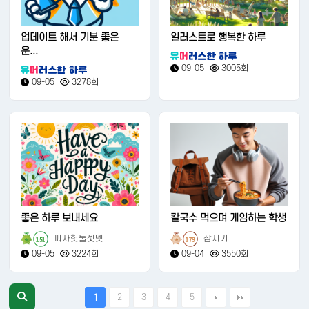
업데이트 해서 기분 좋은
일러스트로 행복한 하루
운...
09-05
3005회
09-05
3278회
좋은 하루 보내세요
칼국수 먹으며 게임하는 학생
피자헛둘셋넷
삼시기
151
179
09-05
3224회
09-04
3550회
2
3
4
5
1