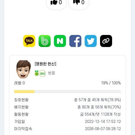
0
0
[영원한 헌신]
쌍콤
500
레벨:0
19% / 100%
칭호현황
총 57개 중 45개 획득(78.9%)
배지현황
총 80개 중 56개 획득(70%)
활동현황
글 554개/댓 1128개 작성
가입일
2022-12-14 17:52:12
마지막접속
2026-08-07 09:28:12