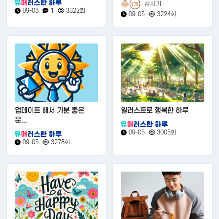
삼시기
179
09-06
1
3322회
09-05
3224회
업데이트 해서 기분 좋은
일러스트로 행복한 하루
운...
09-05
3005회
09-05
3278회