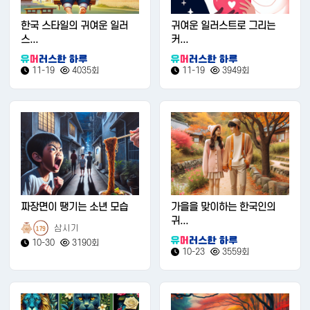
한국 스타일의 귀여운 일러
귀여운 일러스트로 그리는
스...
커...
11-19
4035회
11-19
3949회
짜장면이 땡기는 소년 모습
가을을 맞이하는 한국인의
귀...
삼시기
179
10-30
3190회
10-23
3559회