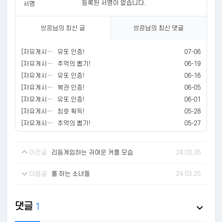
등록된 서명이 없습니다.
서명
쌍콤
님의 최신 글
쌍콤
님의 최신 댓글
[자유게시판]
유또 인증!
07-06
[자유게시판]
추억의 뽑기!
06-19
[자유게시판]
유또 인증!
06-16
[자유게시판]
복권 인증!
06-05
[자유게시판]
유또 인증!
06-01
[자유게시판]
칭호 획득!
05-28
[자유게시판]
추억의 뽑기!
05-27
이전글
리듬게임하는 귀여운 커플 모습
24.03.26
다음글
롤 하는 소녀들
24.03.25
댓글
1