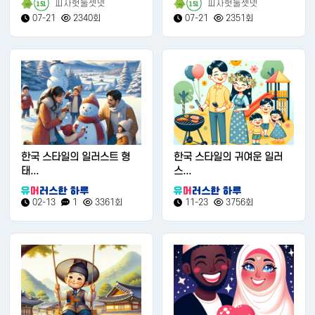
피자헛둘셋넷
피자헛둘셋넷
151
151
07-21
2340회
07-21
2351회
한국 스타일의 일러스트 형
한국 스타일의 귀여운 일러
태...
스...
02-13
1
3361회
11-23
3756회