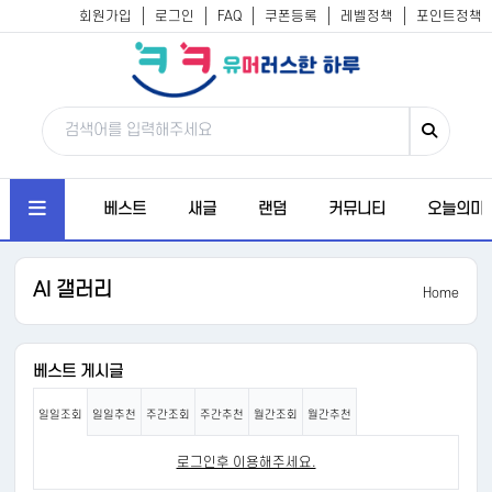
회원가입
로그인
FAQ
쿠폰등록
레벨정책
포인트정책
베스트
새글
랜덤
커뮤니티
오늘의미
AI 갤러리
Home
베스트 게시글
일일조회
일일추천
주간조회
주간추천
월간조회
월간추천
로그인후 이용해주세요.