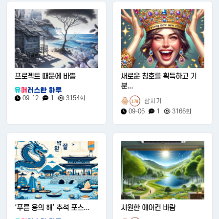
프로젝트 때문에 바쁨
새로운 칭호를 획득하고 기
분...
09-12
1
3154회
삼시기
179
09-06
1
3166회
‘푸른 용의 해’ 추석 포스...
시원한 에어컨 바람