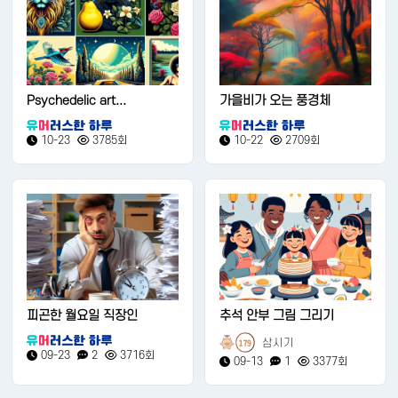
Psychedelic art...
가을비가 오는 풍경체
10-23
3785회
10-22
2709회
피곤한 월요일 직장인
추석 안부 그림 그리기
삼시기
179
09-23
2
3716회
09-13
1
3377회