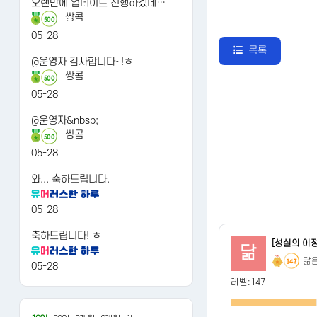
오랜만에 업데이트 진행하겠네…
쌍콤
500
05-28
목록
@운영자 감사합니다~!ㅎ
쌍콤
500
05-28
@운영자&nbsp;
쌍콤
500
05-28
와... 축하드립니다.
05-28
축하드립니다! ㅎ
[성실의 이
닮
닮
147
05-28
레벨:147