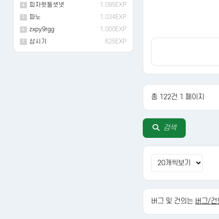
피자헛둘셋넷
1,095EXP
4
파노
1,034EXP
5
zxpy9rgg
1,000EXP
6
삼시기
625EXP
7
총 122건 1 페이지
다음
검색
버그 및 건의는
버그/건