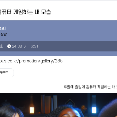
컴퓨터 게임하는 내 모습
정표]
은살걀
1회
24-08-31 16:51
ous.co.kr/promotion/gallery/285
라인드
주말에 즐겁게 컴퓨터 게임하는 내