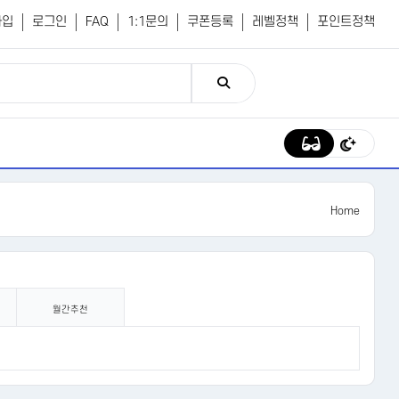
가입
로그인
FAQ
1:1문의
쿠폰등록
레벨정책
포인트정책
Home
월간추천