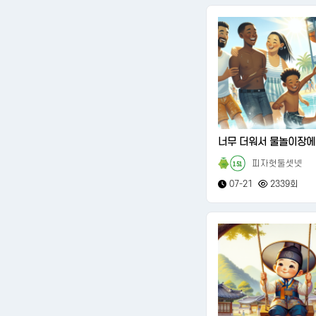
너무 더워서 물놀이장에서
피자헛둘셋넷
151
07-21
2339회