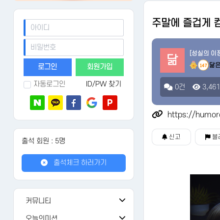
주말에 즐겁게 
[성실의 이
닮
닮
회원가입
147
자동로그인
ID/PW 찾기
0건
3,46
https://humor
신고
블
출석 회원 : 5명
출석체크 하러가기
커뮤니티
공지사항
108
오늘의미션