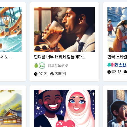
 노...
한여름 너무 더워서 힘들어하...
한국 스타일
피자헛둘셋넷
151
02-13
07-21
2351회