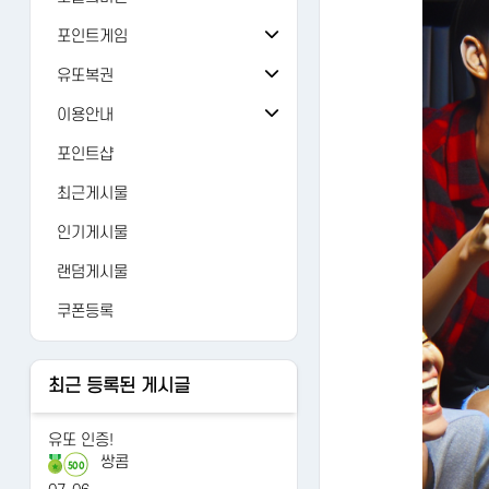
오늘의 출석
버그/건의
81
포인트게임
오늘의 미션
검 강화
가입인사
24
유또복권
추억의 뽑기
주사위
유또복권
자유게시판
1429
이용안내
오늘의 룰렛
주사위ver-2
내 유또
FAQ
유머
12476
포인트샵
오늘의 복권
가위바위보
당첨번호
1:1문의
AI 갤러리
122
최근게시물
오늘의 카트
사다리홀짝
수동등록
레벨정책
연예인
3265
인기게시물
오늘의 로또
사다리게임
당첨조회
포인트정책
랜덤게시물
당첨분석
이용약관
쿠폰등록
개인정보처리방침
최근 등록된 게시글
유또 인증!
쌍콤
500