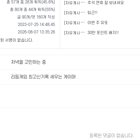
총 57개 중 26개 획득(45.6%)
[
자유게시판]
추석 연휴 잘 보내세요
총 80개 중 44개 획득(55%)
[
자유게시판]
퇴근!!
글 90개/댓 160개 작성
[
자유게시판]
이번 주 유또
2023-07-25 14:48:45
2026-08-07 13:35:26
[
자유게시판]
30만 포인트 배지!!
된 서명이 없습니다.
저녁을 고민하는 중
리듬게임 최고신기록 세우는 게이머
등록된 댓글이 없습니다.