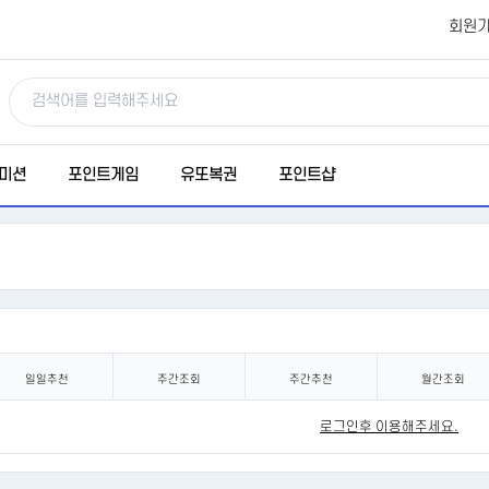
회원
미션
포인트게임
유또복권
포인트샵
일일추천
주간조회
주간추천
월간조회
로그인후 이용해주세요.