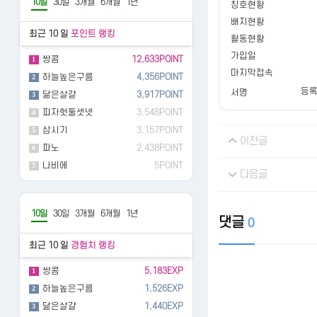
10일
30일
3개월
6개월
1년
칭호현황
배지현황
최근 10 일
포인트 랭킹
활동현황
가입일
쌍콤
12,633POINT
1
마지막접속
하늘높은구름
4,356POINT
2
등록
서명
닮은살걀
3,917POINT
3
피자헛둘셋넷
3,548POINT
4
삼시기
3,157POINT
5
이전글
파노
2,438POINT
6
나비에
5POINT
7
다음글
10일
30일
3개월
6개월
1년
댓글
0
최근 10 일
경험치 랭킹
쌍콤
5,183EXP
1
하늘높은구름
1,526EXP
2
닮은살걀
1,440EXP
3