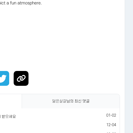
pict a fun atmosphere.
닮은살걀
님의 최신 댓글
01-02
이 받으세요
12-04