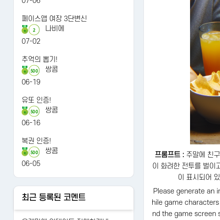
07-06
페이스앱 여장 3단변신
나비에
2
07-02
추억의 뽑기!
쌍콤
500
06-19
유또 인증!
쌍콤
500
06-16
복권 인증!
쌍콤
500
프롬프트 :
주말에 친구
06-05
이 화려한 전투를 벌이
이 표시되어 있
Please generate an i
최근 등록된 코멘트
hile game characters
nd the game screen s