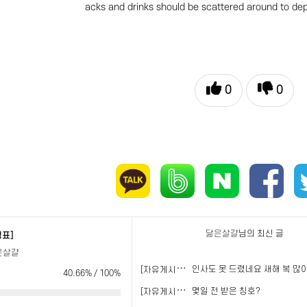
acks and drinks should be scattered around to de
0
0
닮은살걀
님의 최신 글
정표]
은살걀
[
자유게시판]
인사도 못 드렸네요 새해 복 많
40.66% / 100%
[
자유게시판]
몇일 전 받은 칭호?