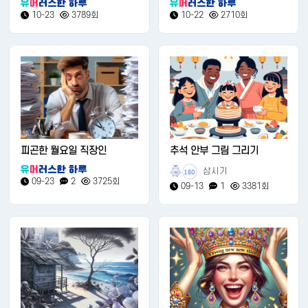
10-23
3789회
10-22
2710회
피곤한 월요일 직장인
추석 안부 그림 그리기
삼시기
180
09-23
2
3725회
09-13
1
3381회