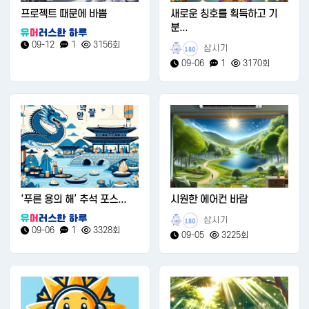
프로젝트 때문에 바쁨
새로운 칭호를 획득하고 기
분...
09-12
1
3156회
삼시기
180
09-06
1
3170회
‘푸른 용의 해’ 추석 포스...
시원한 에어컨 바람
삼시기
180
09-06
1
3328회
09-05
3225회