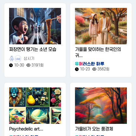
짜장면이 땡기는 소년 모습
가을을 맞이하는 한국인의
귀...
삼시기
180
10-30
3191회
10-23
3562회
Psychedelic art...
가을비가 오는 풍경체