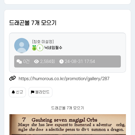
드래곤볼 7개 모으기
[칭호 미설정]
닉네임필수
1
0건
2,584회
24-08-31 17:54
https://humorous.co.kr/promotion/gallery/287
신고
블라인드
드래곤볼 7개 모으기