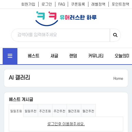
회원가입
로그인
FAQ
쿠폰등록
레벨정책
포인트정책
베스트
새글
랜덤
커뮤니티
오늘의미
AI 갤러리
Home
베스트 게시글
일일조회
일일추천
주간조회
주간추천
월간조회
월간추천
로그인후 이용해주세요.