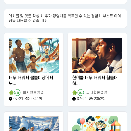
게시글 및 댓글 작성 시 추가 경험치를 획득할 수 있는 경험치 부스트 아이
템을 사용할 수 있습니다.
너무 더워서 물놀이장에서
한여름 너무 더워서 힘들어
노...
하...
피자헛둘셋넷
피자헛둘셋넷
151
151
07-21
2341회
07-21
2352회