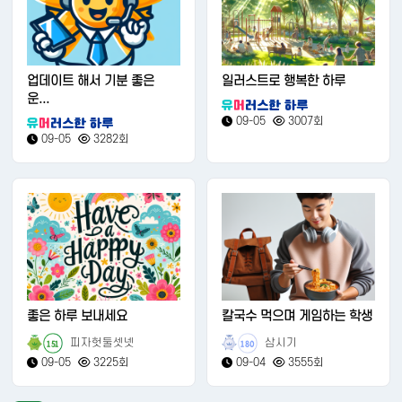
업데이트 해서 기분 좋은
일러스트로 행복한 하루
운...
09-05
3007회
09-05
3282회
좋은 하루 보내세요
칼국수 먹으며 게임하는 학생
피자헛둘셋넷
삼시기
151
180
09-05
3225회
09-04
3555회