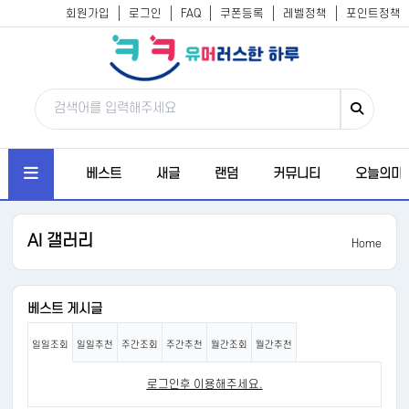
회원가입
로그인
FAQ
쿠폰등록
레벨정책
포인트정책
베스트
새글
랜덤
커뮤니티
오늘의미
AI 갤러리
Home
베스트 게시글
일일조회
일일추천
주간조회
주간추천
월간조회
월간추천
로그인후 이용해주세요.