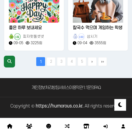
좋은 하루 보내세요
칼국수 먹으며 게임하는 학생
피자헛둘셋넷
삼시기
151
180
09-05
3225회
09-04
3555회
2
3
4
5
1
개인정보처리방침
서비스이용약관
1:1문의
FAQ
Copyright ©
https://humorous.co.kr.
All rights reserved.