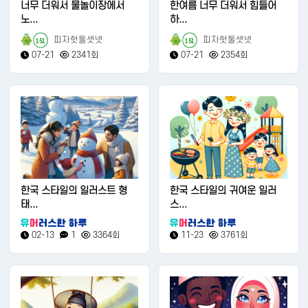
너무 더워서 물놀이장에서
한여름 너무 더워서 힘들어
노...
하...
피자헛둘셋넷
피자헛둘셋넷
151
151
07-21
2341회
07-21
2354회
한국 스타일의 일러스트 형
한국 스타일의 귀여운 일러
태...
스...
02-13
1
3364회
11-23
3761회