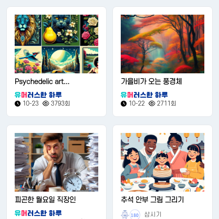
Psychedelic art...
가을비가 오는 풍경체
10-23
3793회
10-22
2711회
피곤한 월요일 직장인
추석 안부 그림 그리기
삼시기
180