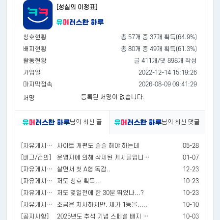
[성실의 이정표]
칭호현황
총 57개 중 37개 획득(64.9%)
배지현황
총 80개 중 49개 획득(61.3%)
활동현황
글 411개/댓 898개 작성
가입일
2022-12-14 15:19:26
마지막접속
2026-08-09 09:41:29
등록된 서명이 없습니다.
서명
님의 최신 글
님의 최신 댓글
[자유게시판]
사이트 개편도 슬슬 해야 하는데
05-28
[버그/건의]
운영자에 의해 삭제된 게시글입니다.
01-07
[자유게시판]
살면서 첫 A형 독감..
12-23
[자유게시판]
저도 칭호 획득...
10-23
[자유게시판]
저도 몇일전에 한 30분 뛰었나...?
10-23
[자유게시판]
조금은 치사하지만, 제가 1등을.....
10-10
[공지사항]
2025년도 추석 기념 스페셜 배지 및 포인트 / 경험치 지급 안내
10-03