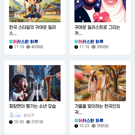
한국 스타일의 귀여운 일러
귀여운 일러스트로 그리는
스...
커...
11-19
4039회
11-19
3958회
짜장면이 땡기는 소년 모습
가을을 맞이하는 한국인의
귀...
삼시기
180
10-30
3191회
10-23
3565회