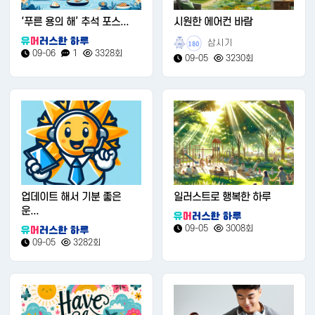
‘푸른 용의 해’ 추석 포스...
시원한 에어컨 바람
삼시기
180
09-06
1
3328회
09-05
3230회
업데이트 해서 기분 좋은
일러스트로 행복한 하루
운...
09-05
3008회
09-05
3282회