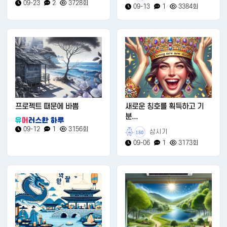
09-23
2
3728회
09-13
1
3384회
프로젝트 때문에 바쁨
새로운 칭호를 획득하고 기
분...
09-12
1
3156회
삼시기
180
09-06
1
3173회