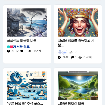
프로젝트 때문에 바쁨
새로운 칭호를 획득하고 기
분...
09-12
1
3156회
삼시기
180
09-06
1
3170회
‘푸른 용의 해’ 추석 포스...
시원한 에어컨 바람