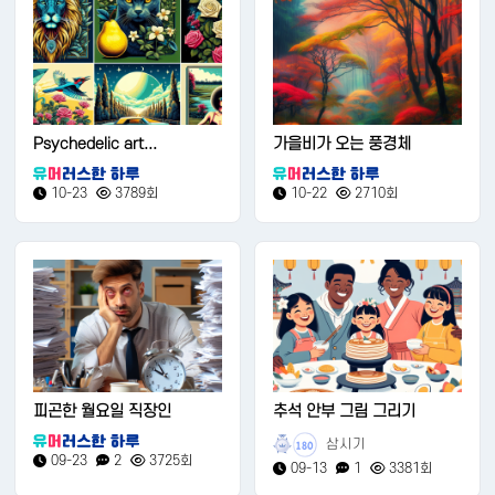
Psychedelic art...
가을비가 오는 풍경체
10-23
3789회
10-22
2710회
피곤한 월요일 직장인
추석 안부 그림 그리기
삼시기
180
09-23
2
3725회
09-13
1
3381회