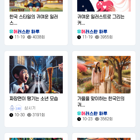
한국 스타일의 귀여운 일러
귀여운 일러스트로 그리는
스...
커...
11-19
4038회
11-19
3955회
짜장면이 땡기는 소년 모습
가을을 맞이하는 한국인의
귀...
삼시기
180
10-30
3191회
10-23
3562회