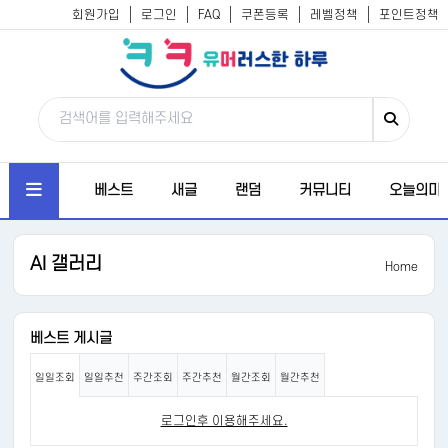
회원가입
로그인
FAQ
쿠폰등록
레벨정책
포인트정책
베스트
새글
랜덤
커뮤니티
오늘의미
AI 갤러리
Home
베스트 게시글
일일조회
일일추천
주간조회
주간추천
월간조회
월간추천
로그인후 이용해주세요.