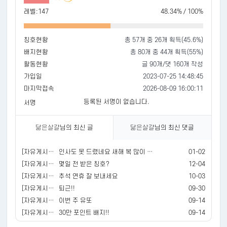
레벨:147
48.34% / 100%
칭호현황
총 57개 중 26개 획득(45.6%)
배지현황
총 80개 중 44개 획득(55%)
활동현황
글 90개/댓 160개 작성
가입일
2023-07-25 14:48:45
마지막접속
2026-08-09 16:00:11
등록된 서명이 없습니다.
서명
닮은살걀
님의 최신 글
닮은살걀
님의 최신 댓글
[자유게시판]
인사도 못 드렸네요 새해 복 많이 받으세요
01-02
[자유게시판]
몇일 전 받은 칭호?
12-04
[자유게시판]
추석 연휴 잘 보내세요
10-03
[자유게시판]
퇴근!!
09-30
[자유게시판]
이번 주 유또
09-14
[자유게시판]
30만 포인트 배지!!
09-14