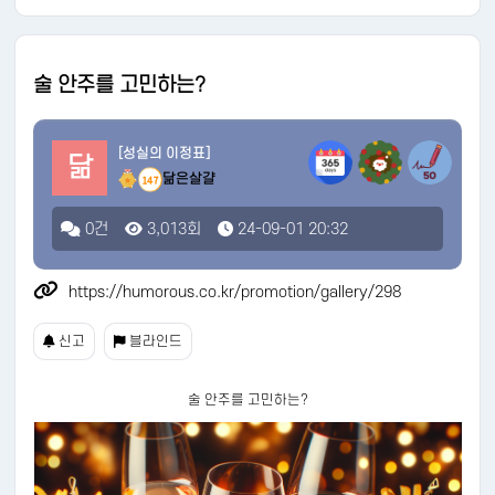
술 안주를 고민하는?
[성실의 이정표]
닮
닮은살걀
147
0건
3,013회
24-09-01 20:32
https://humorous.co.kr/promotion/gallery/298
신고
블라인드
술 안주를 고민하는?