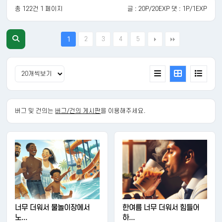
총 122건 1 페이지
글 : 20P/20EXP 댓 : 1P/1EXP
2
3
4
5
1
버그 및 건의는
버그/건의 게시판
을 이용해주세요.
너무 더워서 물놀이장에서
한여름 너무 더워서 힘들어
노...
하...