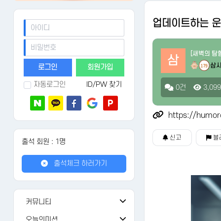
업데이트하는 
[새벽의 탐
삼
삼
회원가입
179
자동로그인
ID/PW 찾기
0건
3,09
https://humor
신고
블
출석 회원 : 1명
출석체크 하러가기
커뮤니티
공지사항
108
오늘의미션