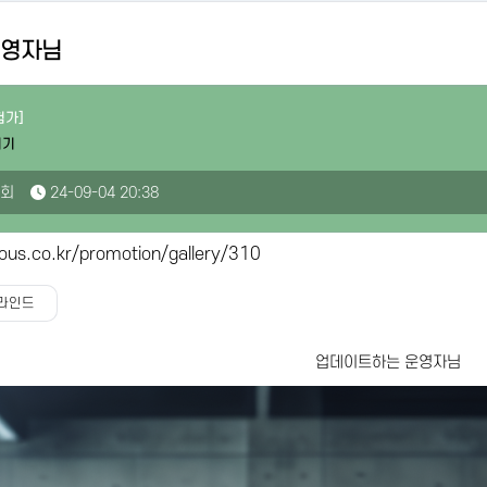
운영자님
험가]
시기
9회
24-09-04 20:38
ous.co.kr/promotion/gallery/310
라인드
업데이트하는 운영자님