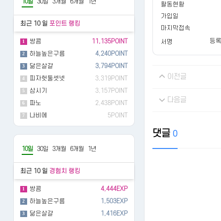
10일
30일
3개월
6개월
1년
활동현황
가입일
최근 10 일
포인트 랭킹
마지막접속
등록
쌍콤
11,135POINT
1
서명
하늘높은구름
4,240POINT
2
닮은살걀
3,794POINT
3
이전글
피자헛둘셋넷
3,319POINT
4
삼시기
3,157POINT
5
다음글
파노
2,438POINT
6
나비에
5POINT
7
댓글
0
10일
30일
3개월
6개월
1년
최근 10 일
경험치 랭킹
쌍콤
4,444EXP
1
하늘높은구름
1,503EXP
2
닮은살걀
1,416EXP
3