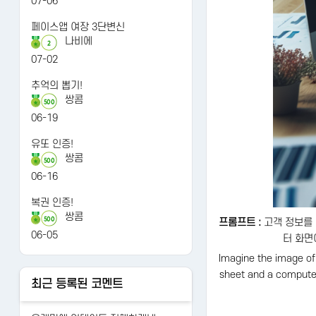
07-06
페이스앱 여장 3단변신
나비에
2
07-02
추억의 뽑기!
쌍콤
500
06-19
유또 인증!
쌍콤
500
06-16
복권 인증!
쌍콤
500
프롬프트 :
고객 정보를 
06-05
터 화면
Imagine the image of
sheet and a computer 
최근 등록된 코멘트