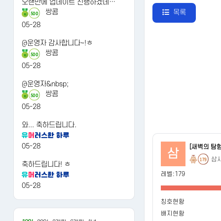
오랜만에 업데이트 진행하겠네…
쌍콤
목록
500
05-28
@운영자 감사합니다~!ㅎ
쌍콤
500
05-28
@운영자&nbsp;
쌍콤
500
05-28
와... 축하드립니다.
05-28
[새벽의 탐
삼
삼
179
축하드립니다! ㅎ
레벨:179
05-28
칭호현황
배지현황