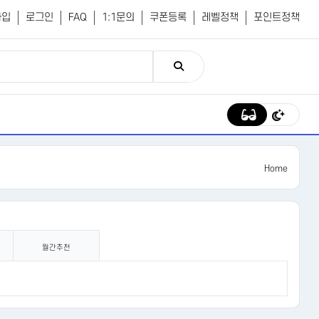
가입
로그인
FAQ
1:1문의
쿠폰등록
레벨정책
포인트정책
Home
월간추천