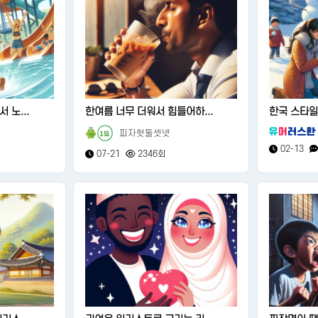
 노...
한여름 너무 더워서 힘들어하...
한국 스타일
피자헛둘셋넷
151
02-13
07-21
2346회