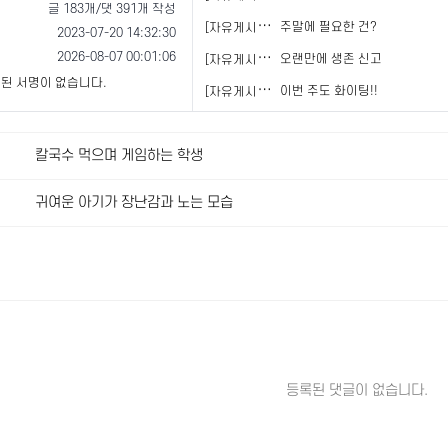
글 183개/댓 391개 작성
[
자유게시판]
주말에 필요한 건?
2023-07-20 14:32:30
2026-08-07 00:01:06
[
자유게시판]
오랜만에 생존 신고
된 서명이 없습니다.
[
자유게시판]
이번 주도 화이팅!!
칼국수 먹으며 게임하는 학생
귀여운 아기가 장난감과 노는 모습
등록된 댓글이 없습니다.