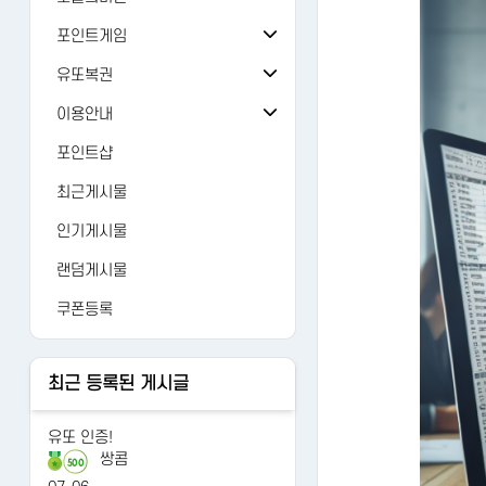
오늘의 출석
버그/건의
81
포인트게임
오늘의 미션
검 강화
가입인사
24
유또복권
추억의 뽑기
주사위
유또복권
자유게시판
1429
이용안내
오늘의 룰렛
주사위ver-2
내 유또
FAQ
유머
12476
포인트샵
오늘의 복권
가위바위보
당첨번호
1:1문의
AI 갤러리
122
최근게시물
오늘의 카트
사다리홀짝
수동등록
레벨정책
연예인
3265
인기게시물
오늘의 로또
사다리게임
당첨조회
포인트정책
랜덤게시물
당첨분석
이용약관
쿠폰등록
개인정보처리방침
최근 등록된 게시글
유또 인증!
쌍콤
500