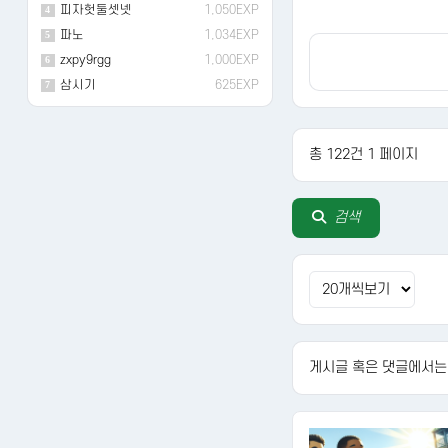
피자헛둘셋넷
1,050EXP
4
파노
1,034EXP
5
zxpy9rgg
1,000EXP
6
삼시기
625EXP
7
총 122건 1 페이지
다음
검색
게시글 혹은 댓글에서는 