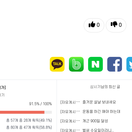
0
0
삼시기
님의 최신 글
험가]
시기
[
자유게시판]
즐거운 설날 보내세요
91.5% / 100%
[
자유게시판]
운동을 하긴 해야 하는데
총 57개 중 28개 획득(49.1%)
[
자유게시판]
개근 900일 달성
총 80개 중 47개 획득(58.8%)
[
자유게시판]
벌써 수요일이라니..