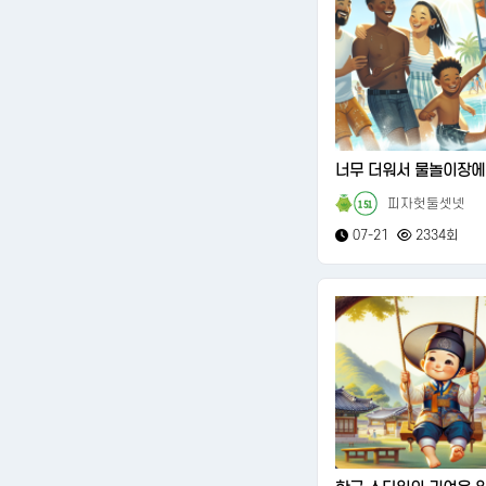
너무 더워서 물놀이장에서
피자헛둘셋넷
151
07-21
2334회