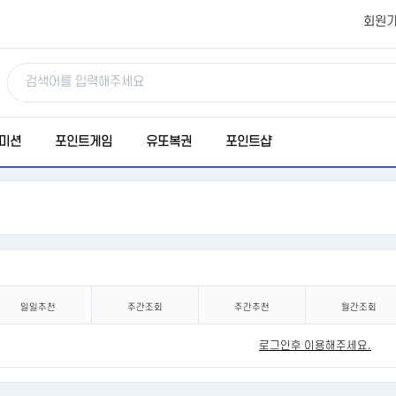
회원
미션
포인트게임
유또복권
포인트샵
일일추천
주간조회
주간추천
월간조회
로그인후 이용해주세요.