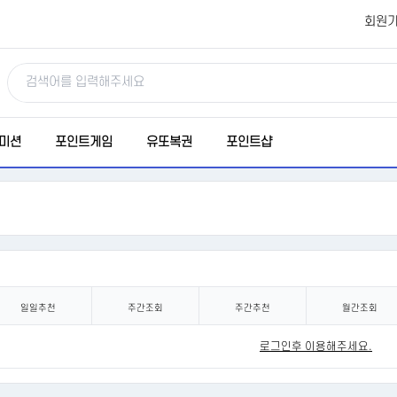
회원
미션
포인트게임
유또복권
포인트샵
일일추천
주간조회
주간추천
월간조회
로그인후 이용해주세요.