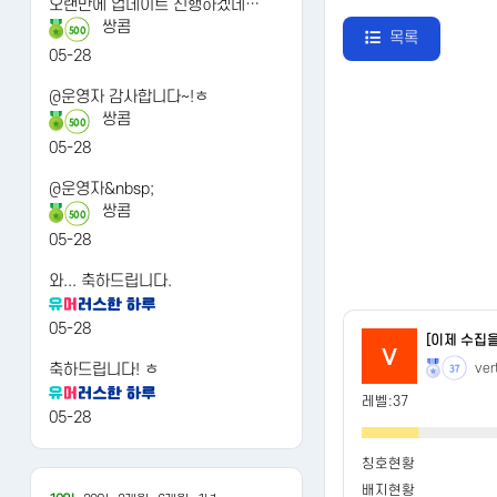
오랜만에 업데이트 진행하겠네…
쌍콤
500
목록
05-28
@운영자 감사합니다~!ㅎ
쌍콤
500
05-28
@운영자&nbsp;
쌍콤
500
05-28
와... 축하드립니다.
05-28
[이제 수집
v
축하드립니다! ㅎ
ver
37
레벨:37
05-28
칭호현황
배지현황