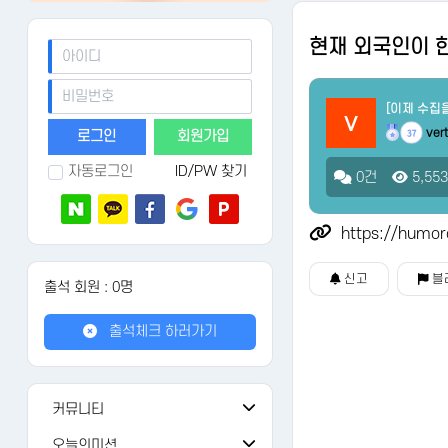
현재 외국인이 한
[이제 수집
v
vert
회원가입
37
자동로그인
ID/PW 찾기
0건
5,55
https://humo
신고
블
출석 회원 : 0명
출석체크 하러가기
커뮤니티
공지사항
108
오늘의미션