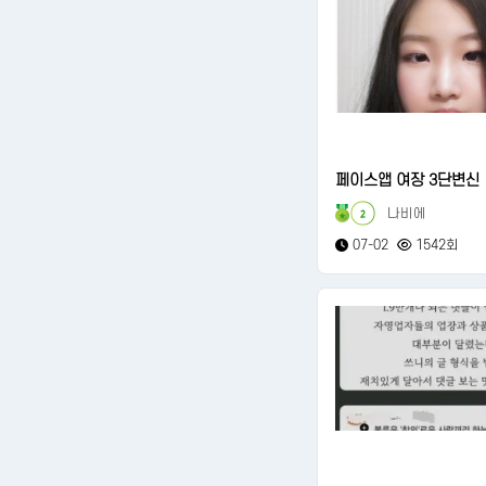
페이스앱 여장 3단변신
나비에
2
07-02
1542회