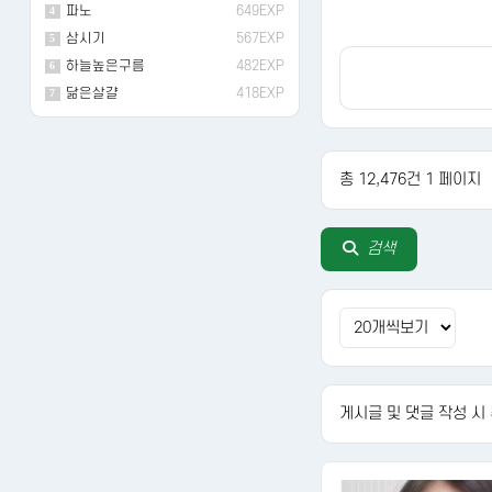
파노
649EXP
4
삼시기
567EXP
5
하늘높은구름
482EXP
6
닮은살걀
418EXP
7
총 12,476건 1 페이지
다음
검색
게시글 및 댓글 작성 시