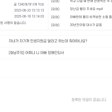
학교 다닐 때 반에 한명씩은 꼭 
[유머]
글 1240개/댓 0개 작성
장난감 빨리 주세요.mp4
[유머]
2023-06-23 13:12:13
2025-06-18 13:14:03
아빠한테 빨리 비켜보란 소릴 들은
[유머]
된 서명이 없습니다.
20년전이랑 대사가 같음
[유머]
자녀가 자기꺼 민생지원금 달라고 하는데 줘야하나요?
[화남주의] 어쩌냐 니 아빠 장애인되서
등록된 댓글이 없습니다.