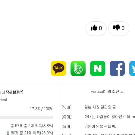
0
0
vertical
님의 최신 글
을 시작해볼까?]
tical
일본 차원 달라의 끝
[유머]
17.3% / 100%
화내는 사람들이 많아진 이유.m
[유머]
총 57개 중 5개 획득(8.8%)
기분이 안좋은 따꺼..
[유머]
총 80개 중 21개 획득(26.3%)