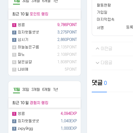
10일
30일
3개월
6개월
1년
활동현황
가입일
최근 10 일
포인트 랭킹
마지막접속
쌍콤
9,786POINT
1
등록
서명
피자헛둘셋넷
3,275POINT
2
삼시기
2,860POINT
3
하늘높은구름
2,135POINT
4
이전글
파노
2,108POINT
5
닮은살걀
1,808POINT
6
다음글
나비에
5POINT
7
댓글
0
10일
30일
3개월
6개월
1년
최근 10 일
경험치 랭킹
쌍콤
4,094EXP
1
피자헛둘셋넷
1,040EXP
2
zxpy9rgg
1,000EXP
3