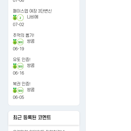
07-06
페이스앱 여장 3단변신
나비에
2
07-02
추억의 뽑기!
쌍콤
500
06-19
유또 인증!
쌍콤
500
06-16
복권 인증!
쌍콤
500
06-05
최근 등록된 코멘트