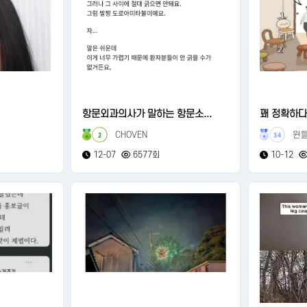
항문외과의사가 말하는 항문소...
꽤 정확하다
CHOVEN
윈
2
34
12-07
6577회
10-12