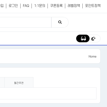
가입
로그인
FAQ
1:1문의
쿠폰등록
레벨정책
포인트정책
Home
월간추천