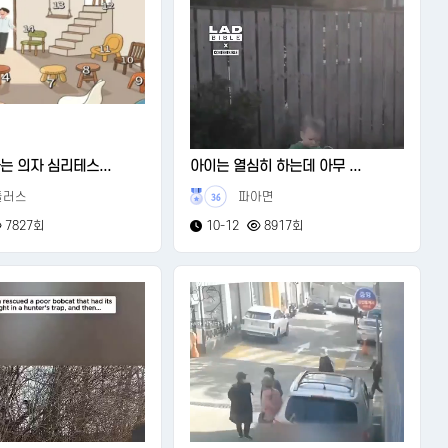
는 의자 심리테스...
아이는 열심히 하는데 아무 ...
들러스
파아면
36
7827회
10-12
8917회