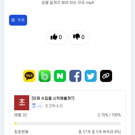
공을 끝까지 봐야 하는 이유.mp4
목록
0
0
[이제 수집을 시작해볼까?]
초
초코독수리
32
레벨:32
2.15% / 100%
칭호현황
총 57개 중 5개 획득(8.8%)