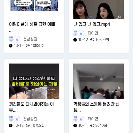
어린이날에 성질 급한 아빠
난 있고 넌 없고.mp4
...
파아면
36
천남삼걸
10-12
10899회
36
10-12
10835회
꺼진불도 다시봐야하는 이
학생들의 소동에 달려간 선
유....
생...
천남삼걸
파아면
36
36
10-12
10752회
10-11
9640회