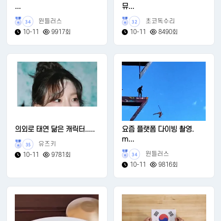
...
뮤...
윈들러스
초코독수리
34
32
10-11
9917회
10-11
8490회
의외로 태연 닮은 캐릭터.....
요즘 플랫폼 다이빙 촬영.
m...
유즈키
35
윈들러스
10-11
9781회
34
10-11
9816회