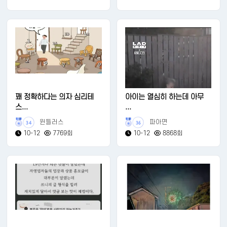
꽤 정확하다는 의자 심리테
아이는 열심히 하는데 아무
스...
...
윈들러스
파아면
34
36
10-12
7769회
10-12
8868회