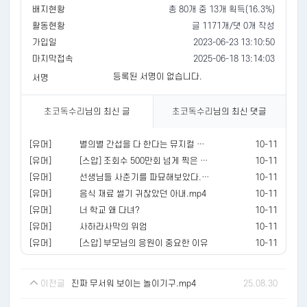
배지현황
총 80개 중 13개 획득(16.3%)
활동현황
글 1171개/댓 0개 작성
가입일
2023-06-23 13:10:50
마지막접속
2025-06-18 13:14:03
등록된 서명이 없습니다.
서명
초코독수리
님의 최신 글
초코독수리
님의 최신 댓글
[유머]
별의별 간섭을 다 한다는 뮤지컬 관람
10-11
[유머]
[스압] 조회수 500만회 넘게 찍은 해외 대형 유튜버의 한국 급식
10-11
[유머]
선생님들 사춘기를 파묘해보았다.mp4
10-11
[유머]
음식 재료 썰기 귀찮았던 아내.mp4
10-11
[유머]
너 학교 왜 다녀?
10-11
[유머]
사하라사막의 위엄
10-11
[유머]
[스압] 부모님의 응원이 중요한 이유
10-11
이전글
진짜 무서워 보이는 놀이기구.mp4
25.08.30