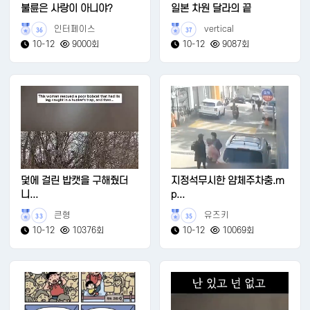
불륜은 사랑이 아니야?
일본 차원 달라의 끝
인터페이스
vertical
36
37
10-12
9000회
10-12
9087회
덫에 걸린 밥캣을 구해줬더
지정석무시한 얌체주차충.m
니...
p...
큰형
유즈키
33
35
10-12
10376회
10-12
10069회