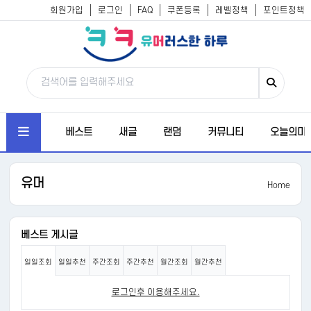
회원가입
로그인
FAQ
쿠폰등록
레벨정책
포인트정책
베스트
새글
랜덤
커뮤니티
오늘의미
유머
Home
베스트 게시글
일일조회
일일추천
주간조회
주간추천
월간조회
월간추천
로그인후 이용해주세요.