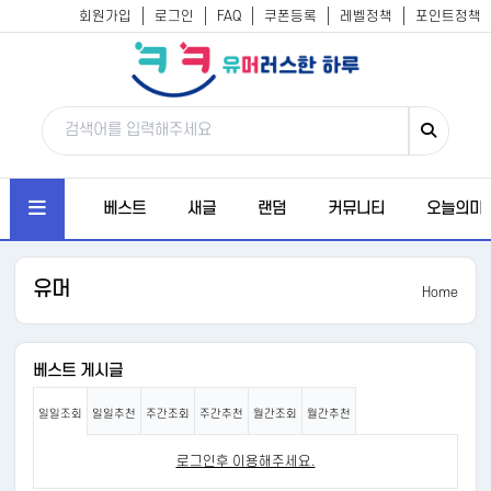
회원가입
로그인
FAQ
쿠폰등록
레벨정책
포인트정책
베스트
새글
랜덤
커뮤니티
오늘의미
유머
Home
베스트 게시글
일일조회
일일추천
주간조회
주간추천
월간조회
월간추천
로그인후 이용해주세요.