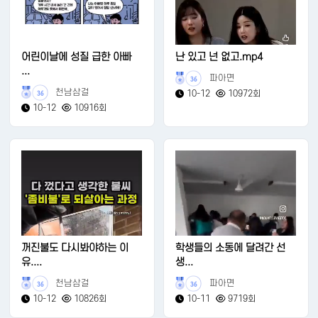
어린이날에 성질 급한 아빠
난 있고 넌 없고.mp4
...
파아면
36
천남삼걸
10-12
10972회
36
10-12
10916회
꺼진불도 다시봐야하는 이
학생들의 소동에 달려간 선
유....
생...
천남삼걸
파아면
36
36
10-12
10826회
10-11
9719회