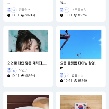
...
뮤...
윈들러스
초코독수리
34
32
10-11
9991회
10-11
8552회
의외로 태연 닮은 캐릭터.....
요즘 플랫폼 다이빙 촬영.
m...
유즈키
35
윈들러스
10-11
9836회
34
10-11
9874회