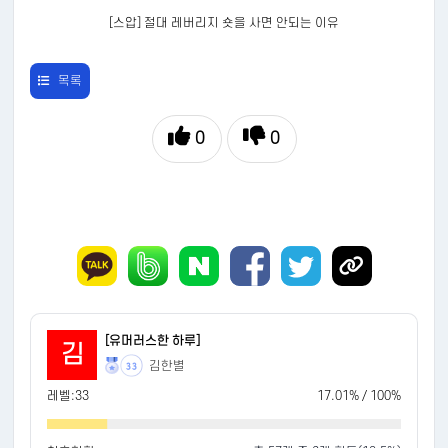
[스압] 절대 레버리지 숏을 사면 안되는 이유
목록
0
0
[유머러스한 하루]
김
김한별
33
레벨:33
17.01% / 100%