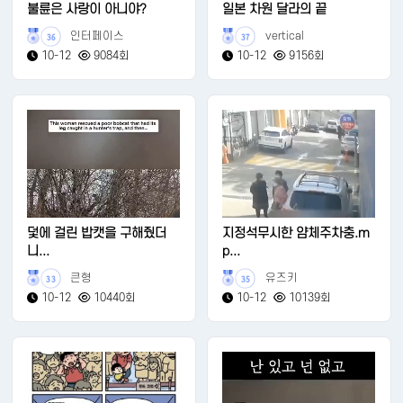
불륜은 사랑이 아니야?
일본 차원 달라의 끝
인터페이스
vertical
36
37
10-12
9084회
10-12
9156회
덫에 걸린 밥캣을 구해줬더
지정석무시한 얌체주차충.m
니...
p...
큰형
유즈키
33
35
10-12
10440회
10-12
10139회