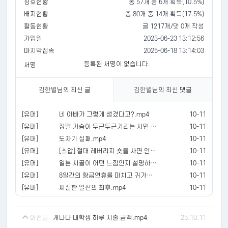
칭호현황
총 57개 중 6개 획득(10.5%)
배지현황
총 80개 중 14개 획득(17.5%)
활동현황
글 1217개/댓 0개 작성
가입일
2023-06-23 13:12:56
마지막접속
2025-06-18 13:14:03
등록된 서명이 없습니다.
서명
김한별
님의 최신 글
김한별
님의 최신 댓글
[유머]
네 아빠가 그렇게 생겼다고?.mp4
10-11
[유머]
정말 가슴이 두근두근거리는 시민 인터뷰.
10-11
[유머]
도자기 실패.mp4
10-11
[유머]
[스압] 절대 레버리지 숏을 사면 안되는 이유
10-11
[유머]
일본 시골이 어떤 느낌인지 설명하는 일본인
10-11
[유머]
8일간의 황금연휴를 마치고 귀가하는 중국인들.mp4
10-11
[유머]
찌질한 일진의 최후.mp4
10-11
이전글
캐나다 대학생 하루 지출 금액.mp4
25.10.11