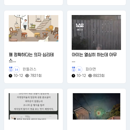
꽤 정확하다는 의자 심리테
아이는 열심히 하는데 아무
스...
...
윈들러스
파아면
34
36
10-12
7831회
10-12
8923회