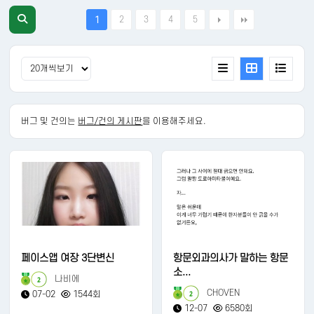
2
3
4
5
1
버그 및 건의는
버그/건의 게시판
을 이용해주세요.
페이스앱 여장 3단변신
항문외과의사가 말하는 항문
소...
나비에
2
CHOVEN
07-02
1544회
2
12-07
6580회