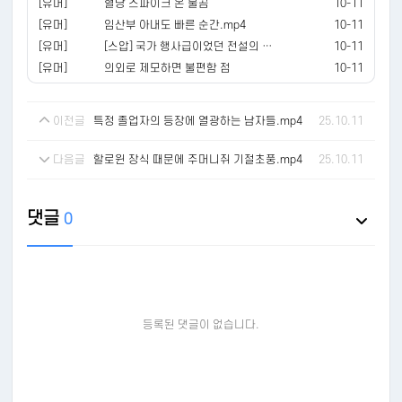
[유머]
혈당 스파이크 온 불곰
10-11
[유머]
임산부 아내도 빠른 순간.mp4
10-11
[유머]
[스압] 국가 행사급이었던 전설의 영화 시사회
10-11
[유머]
의외로 제모하면 불편함 점
10-11
이전글
특정 졸업자의 등장에 열광하는 남자들.mp4
25.10.11
다음글
할로윈 장식 때문에 주머니쥐 기절초풍.mp4
25.10.11
댓글
0
등록된 댓글이 없습니다.