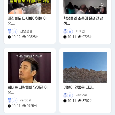
꺼진불도 다시봐야하는 이
학생들의 소동에 달려간 선
유....
생...
천남삼걸
파아면
36
36
10-12
10828회
10-11
9725회
화내는 사람들이 많아진 이
기분이 안좋은 따꺼..
유...
vertical
37
vertical
10-11
8792회
37
10-11
9725회