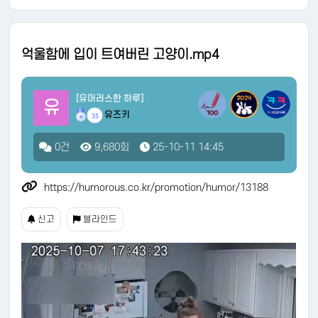
억울함에 입이 트여버린 고양이.mp4
[유머러스한 하루]
유
유즈키
35
0건
9,680회
25-10-11 14:45
https://humorous.co.kr/promotion/humor/13188
신고
블라인드