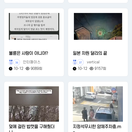
불륜은 사랑이 아니야?
일본 차원 달라의 끝
인터페이스
vertical
36
37
10-12
9089회
10-12
9157회
덫에 걸린 밥캣을 구해줬더
지정석무시한 얌체주차충.m