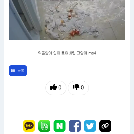
억울함에 입이 트여버린 고양이.mp4
목록
0
0