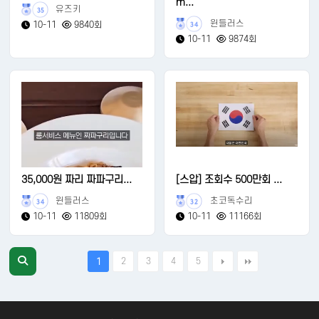
m...
유즈키
35
윈들러스
10-11
9840회
34
10-11
9874회
35,000원 짜리 짜파구리...
[스압] 조회수 500만회 ...
윈들러스
초코독수리
34
32
10-11
11809회
10-11
11166회
2
3
4
5
1