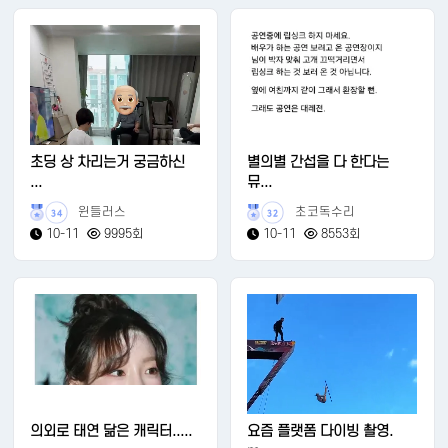
초딩 상 차리는거 궁금하신
별의별 간섭을 다 한다는
...
뮤...
윈들러스
초코독수리
34
32
10-11
9995회
10-11
8553회
의외로 태연 닮은 캐릭터.....
요즘 플랫폼 다이빙 촬영.