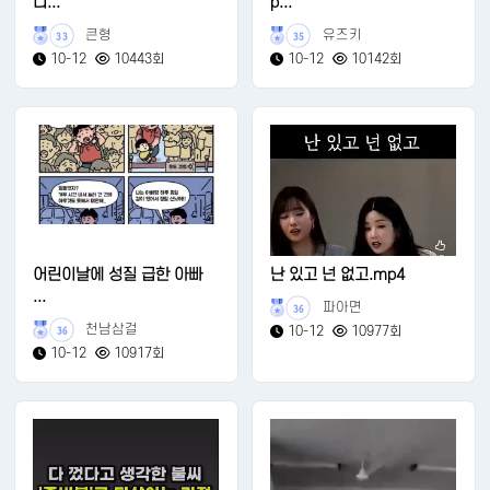
니...
p...
큰형
유즈키
33
35
10-12
10443회
10-12
10142회
어린이날에 성질 급한 아빠
난 있고 넌 없고.mp4
...
파아면
36
천남삼걸
10-12
10977회
36
10-12
10917회