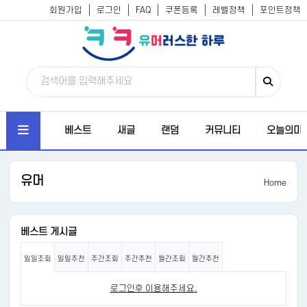
회원가입
로그인
FAQ
쿠폰등록
레벨정책
포인트정책
베스트
새글
랜덤
커뮤니티
오늘의미
유머
Home
베스트 게시글
일일조회
일일추천
주간조회
주간추천
월간조회
월간추천
로그인후 이용해주세요.