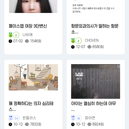
페이스앱 여장 3단변신
항문외과의사가 말하는 항문
소...
나비에
2
CHOVEN
07-02
1546회
2
12-07
6580회
꽤 정확하다는 의자 심리테
아이는 열심히 하는데 아무
스...
...
윈들러스
파아면
34
36
10-12
7832회
10-12
8924회