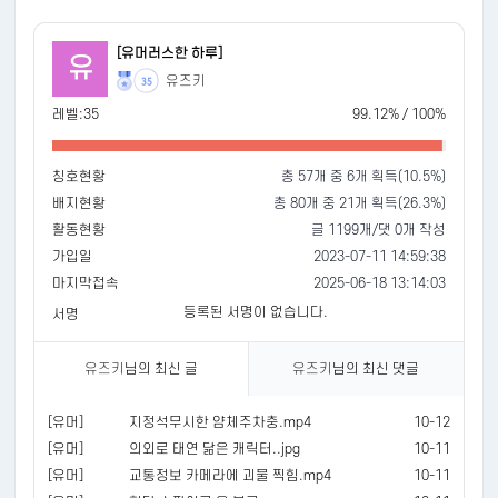
[유머러스한 하루]
유
유즈키
35
레벨:35
99.12% / 100%
칭호현황
총 57개 중 6개 획득(10.5%)
배지현황
총 80개 중 21개 획득(26.3%)
활동현황
글 1199개/댓 0개 작성
가입일
2023-07-11 14:59:38
마지막접속
2025-06-18 13:14:03
등록된 서명이 없습니다.
서명
유즈키
님의 최신 글
유즈키
님의 최신 댓글
[유머]
지정석무시한 얌체주차충.mp4
10-12
[유머]
의외로 태연 닮은 캐릭터..jpg
10-11
[유머]
교통정보 카메라에 괴물 찍힘.mp4
10-11