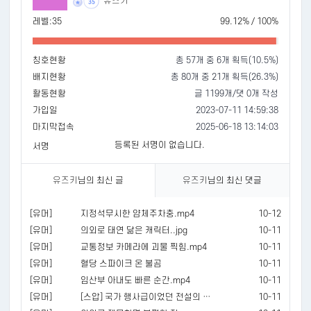
유즈키
35
레벨:35
99.12% / 100%
칭호현황
총 57개 중 6개 획득(10.5%)
배지현황
총 80개 중 21개 획득(26.3%)
활동현황
글 1199개/댓 0개 작성
가입일
2023-07-11 14:59:38
마지막접속
2025-06-18 13:14:03
등록된 서명이 없습니다.
서명
유즈키
님의 최신 글
유즈키
님의 최신 댓글
[유머]
지정석무시한 얌체주차충.mp4
10-12
[유머]
의외로 태연 닮은 캐릭터..jpg
10-11
[유머]
교통정보 카메라에 괴물 찍힘.mp4
10-11
[유머]
혈당 스파이크 온 불곰
10-11
[유머]
임산부 아내도 빠른 순간.mp4
10-11
[유머]
[스압] 국가 행사급이었던 전설의 영화 시사회
10-11