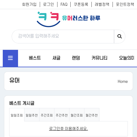
회원가입
로그인
FAQ
쿠폰등록
레벨정책
포인트정책
베스트
새글
랜덤
커뮤니티
오늘의미
유머
Home
베스트 게시글
일일조회
일일추천
주간조회
주간추천
월간조회
월간추천
로그인후 이용해주세요.