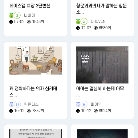
페이스앱 여장 3단변신
항문외과의사가 말하는 항문
소...
나비에
2
CHOVEN
07-02
1546회
2
12-07
6580회
꽤 정확하다는 의자 심리테
아이는 열심히 하는데 아무
스...
...
윈들러스
파아면
34
36
10-12
7832회
10-12
8924회