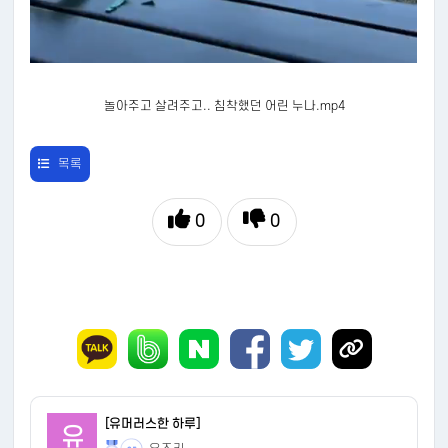
놀아주고 살려주고.. 침착했던 어린 누나.mp4
목록
0
0
[유머러스한 하루]
유