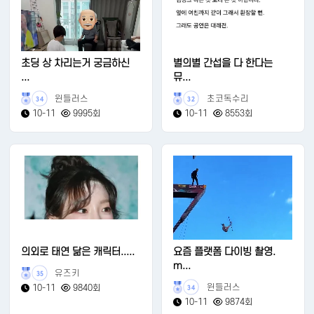
초딩 상 차리는거 궁금하신
별의별 간섭을 다 한다는
...
뮤...
윈들러스
초코독수리
34
32
10-11
9995회
10-11
8553회
의외로 태연 닮은 캐릭터.....
요즘 플랫폼 다이빙 촬영.
m...
유즈키
35
윈들러스
10-11
9840회
34
10-11
9874회