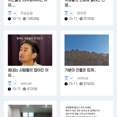
꺼진불도 다시봐야하는 이
학생들의 소동에 달려간 선
유....
생...
천남삼걸
파아면
36
36
10-12
10828회
10-11
9725회
화내는 사람들이 많아진 이
기분이 안좋은 따꺼..
유...
vertical
37
vertical
10-11
8792회
37
10-11
9725회