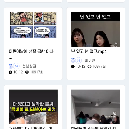
어린이날에 성질 급한 아빠
난 있고 넌 없고.mp4
...
파아면
36
천남삼걸
10-12
10977회
36
10-12
10917회