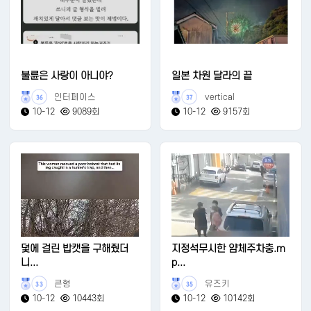
불륜은 사랑이 아니야?
일본 차원 달라의 끝
인터페이스
vertical
36
37
10-12
9089회
10-12
9157회
덫에 걸린 밥캣을 구해줬더
지정석무시한 얌체주차충.m
니...
p...
큰형
유즈키
33
35
10-12
10443회
10-12
10142회