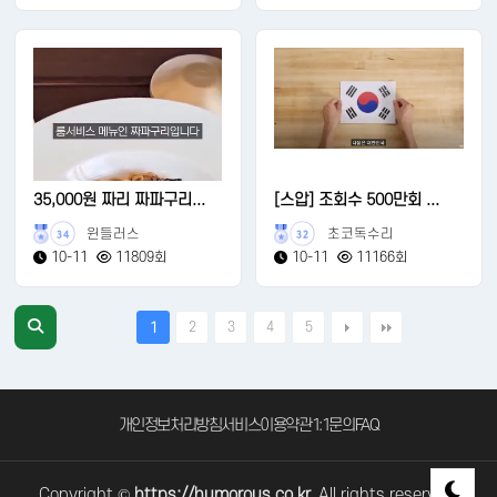
35,000원 짜리 짜파구리...
[스압] 조회수 500만회 ...
윈들러스
초코독수리
34
32
10-11
11809회
10-11
11166회
2
3
4
5
1
개인정보처리방침
서비스이용약관
1:1문의
FAQ
Copyright ©
https://humorous.co.kr.
All rights reserved.