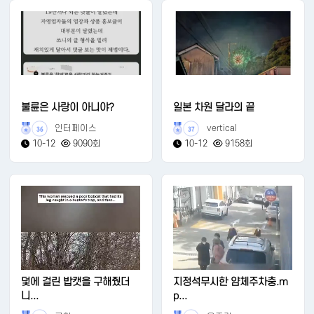
불륜은 사랑이 아니야?
일본 차원 달라의 끝
인터페이스
vertical
36
37
10-12
9090회
10-12
9158회
덫에 걸린 밥캣을 구해줬더
지정석무시한 얌체주차충.m
니...
p...