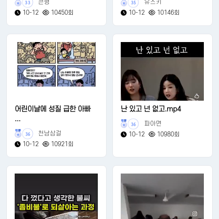
큰형
유즈키
33
35
10-12
10450회
10-12
10146회
어린이날에 성질 급한 아빠
난 있고 넌 없고.mp4
...
파아면
36
천남삼걸
10-12
10980회
36
10-12
10921회