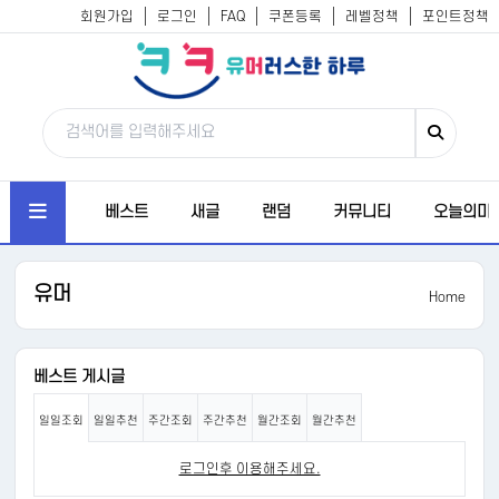
회원가입
로그인
FAQ
쿠폰등록
레벨정책
포인트정책
베스트
새글
랜덤
커뮤니티
오늘의미
유머
Home
베스트 게시글
일일조회
일일추천
주간조회
주간추천
월간조회
월간추천
로그인후 이용해주세요.