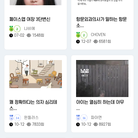
페이스앱 여장 3단변신
항문외과의사가 말하는 항문
소...
나비에
2
CHOVEN
07-02
1548회
2
12-07
6581회
꽤 정확하다는 의자 심리테
아이는 열심히 하는데 아무
스...
...
윈들러스
파아면
34
36
10-12
7833회
10-12
8927회