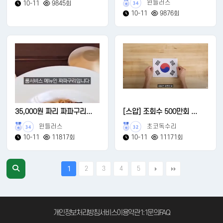
윈들러스
10-11
9845회
34
10-11
9876회
35,000원 짜리 짜파구리...
[스압] 조회수 500만회 ...
윈들러스
초코독수리
34
32
10-11
11817회
10-11
11171회
2
3
4
5
1
개인정보처리방침
서비스이용약관
1:1문의
FAQ