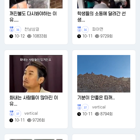
꺼진불도 다시봐야하는 이
학생들의 소동에 달려간 선
유....
생...
천남삼걸
파아면
36
36
10-12
10833회
10-11
9729회
화내는 사람들이 많아진 이
기분이 안좋은 따꺼..
유...
vertical
37
vertical
10-11
8794회
37
10-11
9726회