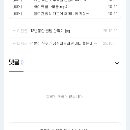
[유머]
바이크 꿈나무들.mp4
10-11
[유머]
할로윈 장식 때문에 주머니쥐 기절초풍.mp4
10-11
이전글
13년동안 쌀밥 안먹기.jpg
25.10.11
다음글
건물주 친구가 징징대길래 한마디 했는데 예의 없나요.jpg
25.10.11
댓글
0
등록된 댓글이 없습니다.