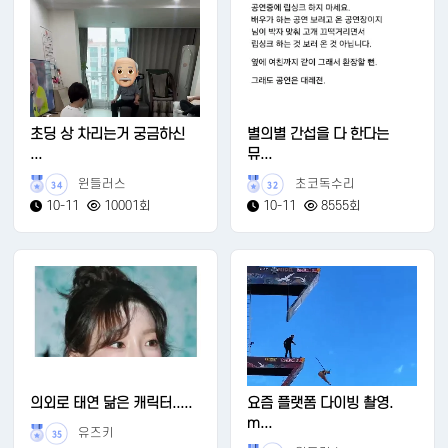
초딩 상 차리는거 궁금하신
별의별 간섭을 다 한다는
...
뮤...
윈들러스
초코독수리
34
32
10-11
10001회
10-11
8555회
의외로 태연 닮은 캐릭터.....
요즘 플랫폼 다이빙 촬영.
m...
유즈키
35