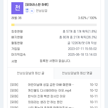
[유머러스한 하루]
천
천남삼걸
36
레벨:36
3.62% / 100%
칭호현황
총 57개 중 1개 획득(1.8%)
배지현황
총 80개 중 21개 획득(26.3%)
활동현황
글 1226개/댓 0개 작성
가입일
2023-07-11 15:55:02
마지막접속
2025-06-18 13:14:03
등록된 서명이 없습니다.
서명
천남삼걸
님의 최신 글
천남삼걸
님의 최신 댓글
[유머]
어린이날에 성질 급한 아빠 때문에 서운했음.jpg
10-12
[유머]
꺼진불도 다시봐야하는 이유.mp4
10-12
[유머]
한식이 진짜 빡센 장사인 이유
10-11
[유머]
의외라는 생리 안 하는 원인
10-11
[유머]
사진 찍는데 추억을 만들어주네.mp4
10-11