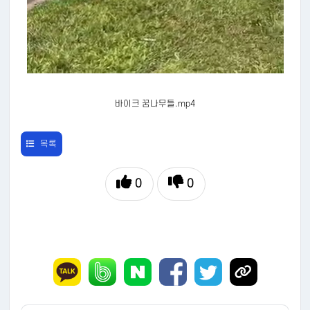
바이크 꿈나무들.mp4
목록
0
0