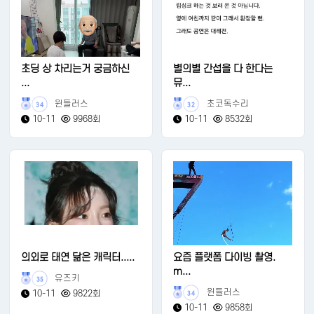
초딩 상 차리는거 궁금하신
별의별 간섭을 다 한다는
...
뮤...
윈들러스
초코독수리
34
32
10-11
9968회
10-11
8532회
의외로 태연 닮은 캐릭터.....
요즘 플랫폼 다이빙 촬영.
m...
유즈키
35
윈들러스
10-11
9822회
34
10-11
9858회