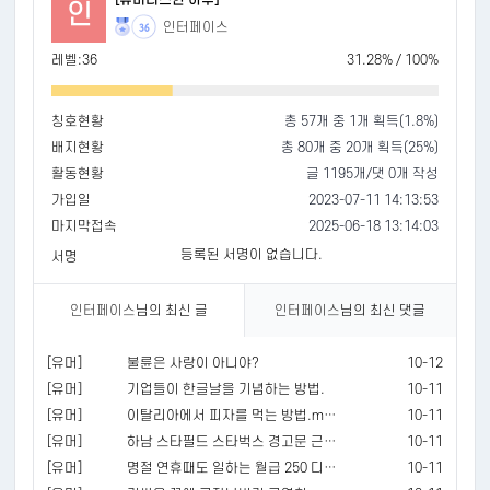
인
인터페이스
36
레벨:36
31.28% / 100%
칭호현황
총 57개 중 1개 획득(1.8%)
배지현황
총 80개 중 20개 획득(25%)
활동현황
글 1195개/댓 0개 작성
가입일
2023-07-11 14:13:53
마지막접속
2025-06-18 13:14:03
등록된 서명이 없습니다.
서명
인터페이스
님의 최신 글
인터페이스
님의 최신 댓글
[유머]
불륜은 사랑이 아니야?
10-12
[유머]
기업들이 한글날을 기념하는 방법.
10-11
[유머]
이탈리아에서 피자를 먹는 방법.mp4
10-11
[유머]
하남 스타필드 스타벅스 경고문 근황 ㄷㄷ.jpg
10-11
[유머]
명절 연휴때도 일하는 월급 250 디시인...jpg
10-11