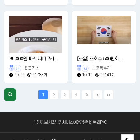
35,000원 짜리 짜파구리...
[스압] 조회수 500만회 ...
윈들러스
초코독수리
34
32
10-11
11783회
10-11
11141회
2
3
4
5
1
개인정보처리방침
서비스이용약관
1:1문의
FAQ