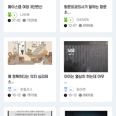
페이스앱 여장 3단변신
항문외과의사가 말하는 항문
소...
나비에
2
CHOVEN
07-02
1535회
2
12-07
6569회
꽤 정확하다는 의자 심리테
아이는 열심히 하는데 아무
스...
...
윈들러스
파아면
34
36
10-12
7815회
10-12
8905회