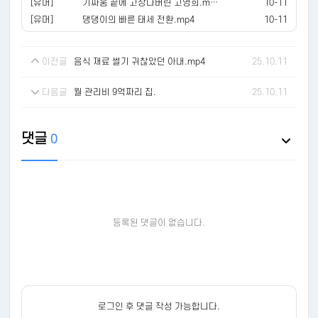
[유머]
기싸움 끝에 고장나버린 고영희.mp4
10-11
[유머]
댕댕이의 빠른 태세 전환.mp4
10-11
이전글
음식 재료 썰기 귀찮았던 아내.mp4
25.10.11
다음글
월 관리비 9억짜리 집.
25.10.11
댓글
0
등록된 댓글이 없습니다.
로그인 후 댓글 작성 가능합니다.