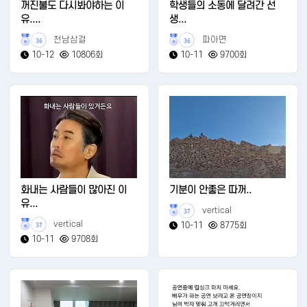
꺼진불도 다시봐야하는 이
학생들의 소동에 달려간 선
유....
생...
천남삼걸
파아면
36
36
10-12
10806회
10-11
9700회
화내는 사람들이 많아진 이
기분이 안좋은 따꺼..
유...
vertical
37
vertical
10-11
8775회
37
10-11
9708회