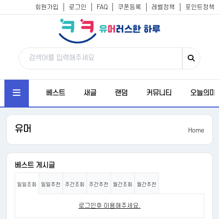
회원가입
로그인
FAQ
쿠폰등록
레벨정책
포인트정책
베스트
새글
랜덤
커뮤니티
오늘의미
유머
Home
베스트 게시글
일일조회
일일추천
주간조회
주간추천
월간조회
월간추천
로그인후 이용해주세요.