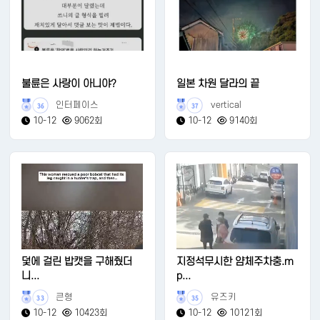
불륜은 사랑이 아니야?
일본 차원 달라의 끝
인터페이스
vertical
36
37
10-12
9062회
10-12
9140회
덫에 걸린 밥캣을 구해줬더
지정석무시한 얌체주차충.m
니...
p...
큰형
유즈키
33
35
10-12
10423회
10-12
10121회