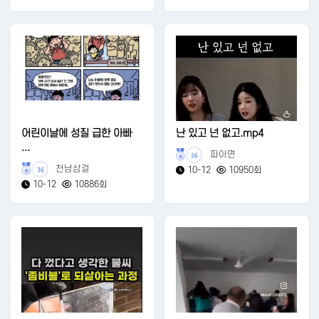
어린이날에 성질 급한 아빠
난 있고 넌 없고.mp4
...
파아면
36
천남삼걸
10-12
10950회
36
10-12
10886회