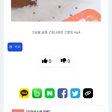
기싸움 끝에 고장나버린 고영희.mp4
목록
0
0
[유머러스한 하루]