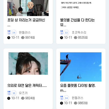
초딩 상 차리는거 궁금하신
별의별 간섭을 다 한다는
...
뮤...
윈들러스
초코독수리
34
32
10-11
9974회
10-11
8535회
의외로 태연 닮은 캐릭터.....
요즘 플랫폼 다이빙 촬영.
m...
유즈키
35
윈들러스
10-11
9824회
34
10-11
9863회