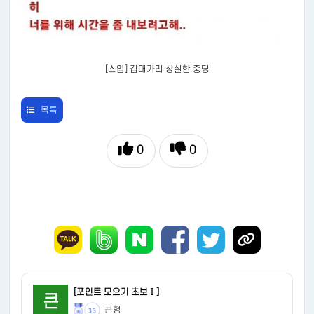
[스압] 겁대가리 상실한 중딩
목록
0
0
[포인트 모으기 초보Ⅰ]
큰
큰형
33