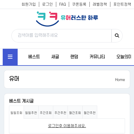
회원가입
로그인
FAQ
쿠폰등록
레벨정책
포인트정책
베스트
새글
랜덤
커뮤니티
오늘의미
유머
Home
베스트 게시글
일일조회
일일추천
주간조회
주간추천
월간조회
월간추천
로그인후 이용해주세요.