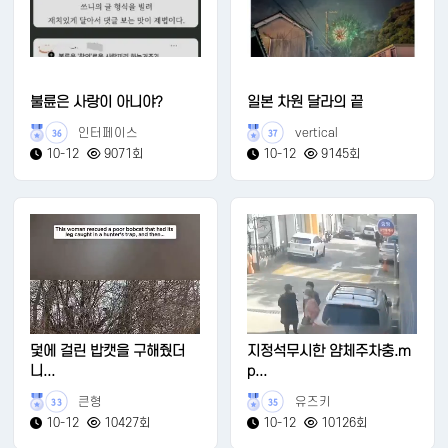
불륜은 사랑이 아니야?
일본 차원 달라의 끝
인터페이스
vertical
36
37
10-12
9071회
10-12
9145회
덫에 걸린 밥캣을 구해줬더
지정석무시한 얌체주차충.m
니...
p...
큰형
유즈키
33
35
10-12
10427회
10-12
10126회