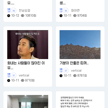
유....
생...
천남삼걸
파아면
36
36
10-12
10810회
10-11
9704회
화내는 사람들이 많아진 이
기분이 안좋은 따꺼..
유...
vertical
37
vertical
10-11
8781회
37
10-11
9710회