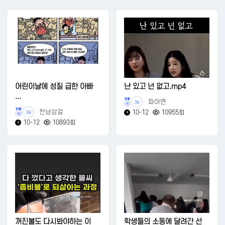
어린이날에 성질 급한 아빠
난 있고 넌 없고.mp4
...
파아면
36
천남삼걸
10-12
10955회
36
10-12
10893회
꺼진불도 다시봐야하는 이
학생들의 소동에 달려간 선