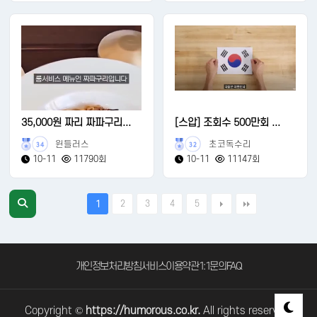
35,000원 짜리 짜파구리...
[스압] 조회수 500만회 ...
윈들러스
초코독수리
34
32
10-11
11790회
10-11
11147회
2
3
4
5
1
개인정보처리방침
서비스이용약관
1:1문의
FAQ
Copyright ©
https://humorous.co.kr.
All rights reserved.