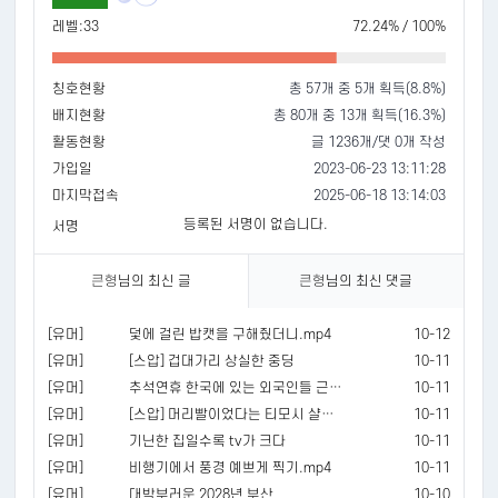
레벨:33
72.24% / 100%
칭호현황
총 57개 중 5개 획득(8.8%)
배지현황
총 80개 중 13개 획득(16.3%)
활동현황
글 1236개/댓 0개 작성
가입일
2023-06-23 13:11:28
마지막접속
2025-06-18 13:14:03
등록된 서명이 없습니다.
서명
큰형
님의 최신 글
큰형
님의 최신 댓글
[유머]
덫에 걸린 밥캣을 구해줬더니.mp4
10-12
[유머]
[스압] 겁대가리 상실한 중딩
10-11
[유머]
추석연휴 한국에 있는 외국인들 근황.mp4
10-11
[유머]
[스압] 머리빨이었다는 티모시 샬라메
10-11
[유머]
기닌한 집일수록 tv가 크다
10-11
[유머]
비행기에서 풍경 예쁘게 찍기.mp4
10-11
[유머]
대박부러운 2028년 부산
10-10