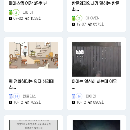
페이스앱 여장 3단변신
항문외과의사가 말하는 항문
소...
나비에
2
CHOVEN
07-02
1539회
2
12-07
6573회
꽤 정확하다는 의자 심리테
아이는 열심히 하는데 아무
스...
...
윈들러스
파아면
34
36
10-12
7822회
10-12
8909회