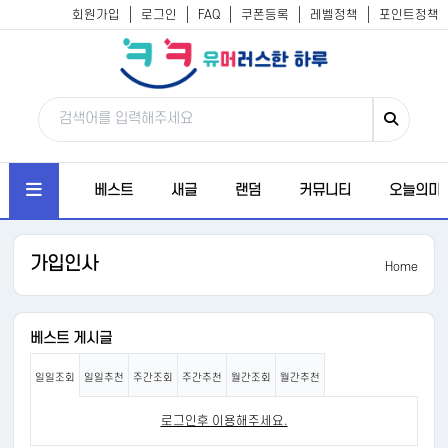
회원가입
로그인
FAQ
쿠폰등록
레벨정책
포인트정책
베스트
새글
랜덤
커뮤니티
오늘의미
가입인사
Home
베스트 게시글
일일조회
일일추천
주간조회
주간추천
월간조회
월간추천
로그인후 이용해주세요.