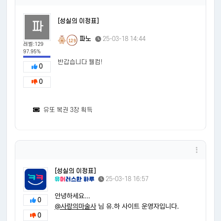
[성실의 이정표]
파
파노
25-03-18 14:44
129
레벨:129
97.95%
반갑습니다 웰컴!
0
0
유또 복권 3장 획득
[성실의 이정표]
25-03-18 16:57
안녕하세요...
0
@사랑의마술사
님 유.하 사이트 운영자입니다.
0