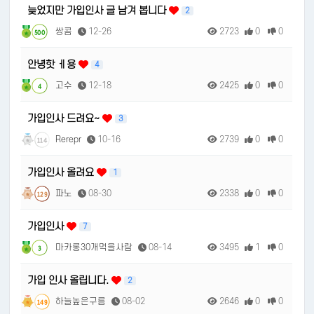
늦었지만 가입인사 글 남겨 봅니다
2
쌍콤
12-26
2723
0
0
500
안녕핫 ㅔ용
4
고수
12-18
2425
0
0
4
가입인사 드려요~
3
Rerepr
10-16
2739
0
0
114
가입인사 올려요
1
파노
08-30
2338
0
0
129
가입인사
7
마카롱30개먹을사람
08-14
3495
1
0
3
가입 인사 올립니다.
2
하늘높은구름
08-02
2646
0
0
149