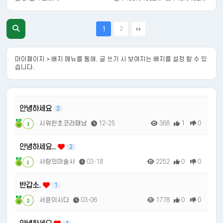
2
1
마이페이지 > 배지 메뉴를 통해, 글 쓰기 시 보여지는 배지를 설정 할 수 있
습니다.
안녕하세요
2
시워한초코라때남
12-25
368
1
0
3
안녕하세요..
2
사랑의마술사
03-18
2252
0
0
1
반갑소.
1
서윤이시다
03-06
1778
0
0
2