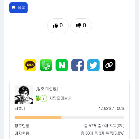
목록
0
0
[칭호 미설정]
사랑의마술사
1
레벨:1
42.62% / 100%
칭호현황
총 57개 중 0개 획득(0%)
배지현황
총 80개 중 3개 획득(3.8%)