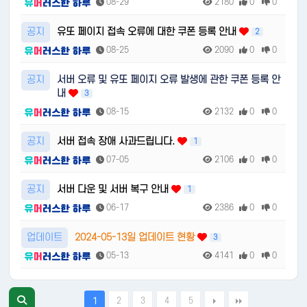
08-29
2180
0
0
공지
유또 페이지 접속 오류에 대한 쿠폰 등록 안내
2
08-25
2090
0
0
공지
서버 오류 및 유또 페이지 오류 발생에 관한 쿠폰 등록 안
내
3
08-15
2132
0
0
공지
서버 접속 장애 사과드립니다.
1
07-05
2106
0
0
공지
서버 다운 및 서버 복구 안내
1
06-17
2386
0
0
업데이트
2024-05-13일 업데이트 현황
3
05-13
4141
0
0
2
3
4
5
1