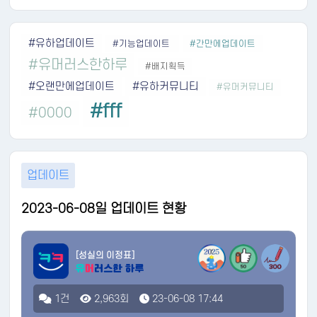
#유하업데이트
#기능업데이트
#간만에업데이트
#유머러스한하루
#배지획득
#오랜만에업데이트
#유하커뮤니티
#유머커뮤니티
#fff
#0000
업데이트
2023-06-08일 업데이트 현황
[성실의 이정표]
1건
2,963회
23-06-08 17:44