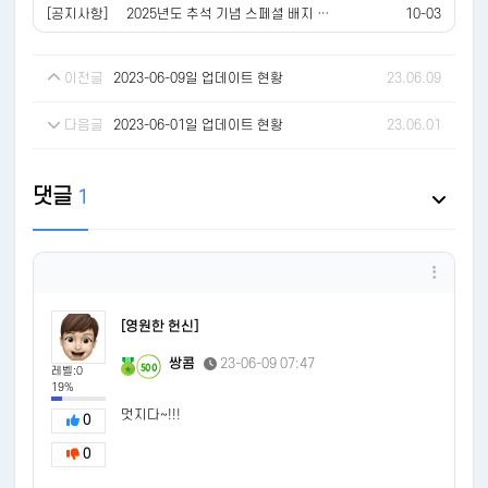
[공지사항]
2025년도 추석 기념 스페셜 배지 및 포인트 / 경험치 지급 안내
10-03
이전글
2023-06-09일 업데이트 현황
23.06.09
다음글
2023-06-01일 업데이트 현황
23.06.01
댓글
1
[영원한 헌신]
쌍콤
23-06-09 07:47
500
레벨:0
19%
멋지다~!!!
0
0