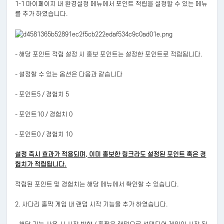
1-1 마이페이지 내 환경설정 메뉴에서 포인트 적립을 설정할 수 있는 메뉴
를 추가 하였습니다.
- 해당 포인트 적립 설정 시 홍보 포인트는 설정한 포인트로 적립됩니다.
- 설정할 수 있는 옵션은 다음과 같습니다
- 포인트5 / 경험치 5
- 포인트10 / 경험치 0
- 포인트0 / 경험치 10
설정 즉시 효과가 적용되며, 이미 홍보한 링크라도 설정된 포인트 혹은 경
험치가 적립됩니다.
적립된 포인트 및 경험치는 해당 메뉴에서 확인할 수 있습니다.
2. 사다리 홀짝 게임 내 랜덤 시작 기능을 추가 하였습니다.