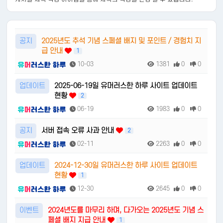
공지
2025년도 추석 기념 스페셜 배지 및 포인트 / 경험치 지
급 안내
1
10-03
1381
0
0
업데이트
2025-06-19일 유머러스한 하루 사이트 업데이트
현황
2
06-19
1983
0
0
공지
서버 접속 오류 사과 안내
2
02-11
2263
0
0
업데이트
2024-12-30일 유머러스한 하루 사이트 업데이트
현황
1
12-30
2645
0
0
이벤트
2024년도를 마무리 하며, 다가오는 2025년도 기념 스
페셜 배지 지급 안내
1