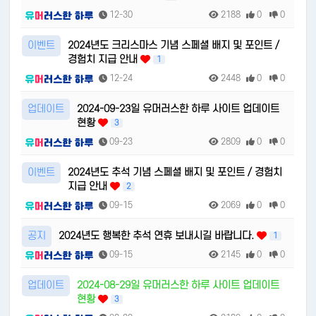
12-30
2188
0
0
이벤트
2024년도 크리스마스 기념 스페셜 배지 및 포인트 /
경험치 지급 안내
1
12-24
2448
0
0
업데이트
2024-09-23일 유머러스한 하루 사이트 업데이트
현황
3
09-23
2809
0
0
이벤트
2024년도 추석 기념 스페셜 배지 및 포인트 / 경험치
지급 안내
2
09-15
2069
0
0
공지
2024년도 행복한 추석 연휴 보내시길 바랍니다.
1
09-15
2145
0
0
업데이트
2024-08-29일 유머러스한 하루 사이트 업데이트
현황
3