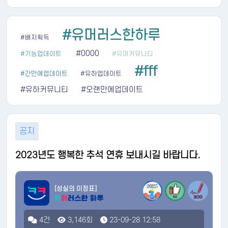
#유머러스한하루
#배지획득
#0000
#기능업데이트
#유머커뮤니티
#fff
#간만에업데이트
#유하업데이트
#유하커뮤니티
#오랜만에업데이트
공지
2023년도 행복한 추석 연휴 보내시길 바랍니다.
[성실의 이정표]
4건
3,146회
23-09-28 12:58