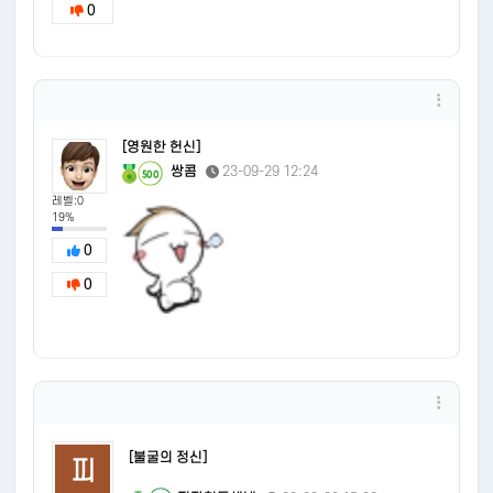
0
[영원한 헌신]
쌍콤
23-09-29 12:24
500
레벨:0
19%
0
0
[불굴의 정신]
피