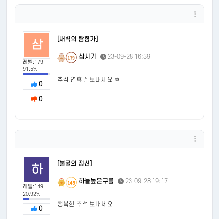
[새벽의 탐험가]
삼
삼시기
23-09-28 16:39
179
레벨:179
91.5%
추석 연휴 잘보내세요 ㅎ
0
0
[불굴의 정신]
하
하늘높은구름
23-09-28 19:17
149
레벨:149
20.92%
행복한 추석 보내세요
0