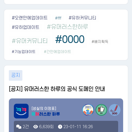
#오랜만에업데이트
#유하커뮤니티
#fff
#유머러스한하루
#유하업데이트
#0000
#유머커뮤니티
#배지획득
#기능업데이트
#간만에업데이트
공지
[공지] 유머러스한 하루의 공식 도메인 안내
[성실의 이정표]
2건
6,639회
23-01-11 16:26