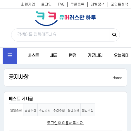
회원가입
로그인
FAQ
쿠폰등록
레벨정책
포인트정책
베스트
새글
랜덤
커뮤니티
오늘의미
공지사항
Home
베스트 게시글
일일조회
일일추천
주간조회
주간추천
월간조회
월간추천
로그인후 이용해주세요.