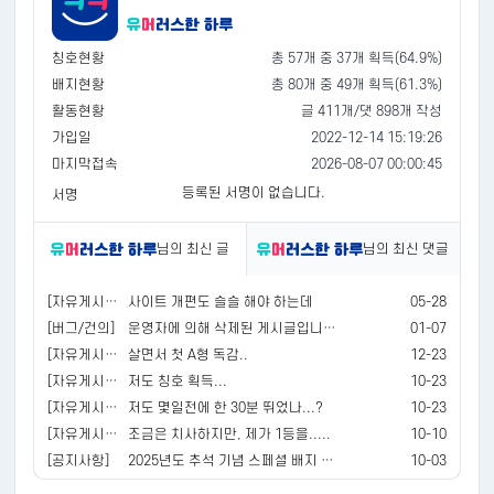
칭호현황
총 57개 중 37개 획득(64.9%)
배지현황
총 80개 중 49개 획득(61.3%)
활동현황
글 411개/댓 898개 작성
가입일
2022-12-14 15:19:26
마지막접속
2026-08-07 00:00:45
등록된 서명이 없습니다.
서명
님의 최신 글
님의 최신 댓글
[자유게시판]
사이트 개편도 슬슬 해야 하는데
05-28
[버그/건의]
운영자에 의해 삭제된 게시글입니다.
01-07
[자유게시판]
살면서 첫 A형 독감..
12-23
[자유게시판]
저도 칭호 획득...
10-23
[자유게시판]
저도 몇일전에 한 30분 뛰었나...?
10-23
[자유게시판]
조금은 치사하지만, 제가 1등을.....
10-10
[공지사항]
2025년도 추석 기념 스페셜 배지 및 포인트 / 경험치 지급 안내
10-03