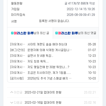
활동현황
글 411개/댓 898개 작성
가입일
2022-12-14 15:19:26
마지막접속
2026-08-09 09:41:29
등록된 서명이 없습니다.
서명
님의 최신 글
님의 최신 댓글
[자유게시판]
사이트 개편도 슬슬 해야 하는데
05-28
[버그/건의]
운영자에 의해 삭제된 게시글입니다.
01-07
[자유게시판]
살면서 첫 A형 독감..
12-23
[자유게시판]
저도 칭호 획득...
10-23
[자유게시판]
저도 몇일전에 한 30분 뛰었나...?
10-23
[자유게시판]
조금은 치사하지만, 제가 1등을.....
10-10
[공지사항]
2025년도 추석 기념 스페셜 배지 및 포인트 / 경험치 지급 안내
10-03
이전글
2023-02-21일 업데이트 현황
23.02.21
다음글
2023-02-16일 업데이트 현황
23.02.16