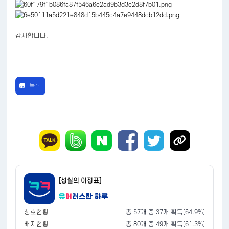
감사합니다.
목록
[성실의 이정표]
칭호현황
총 57개 중 37개 획득(64.9%)
배지현황
총 80개 중 49개 획득(61.3%)