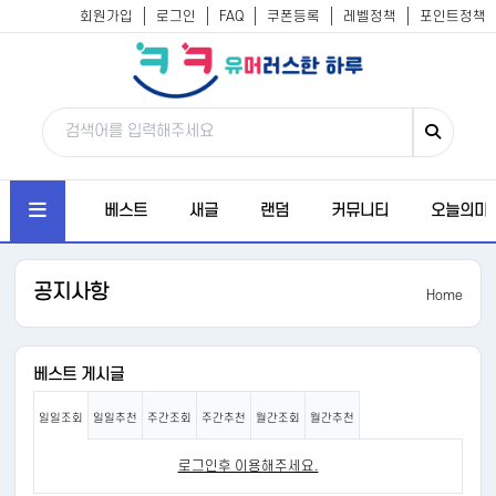
회원가입
로그인
FAQ
쿠폰등록
레벨정책
포인트정책
베스트
새글
랜덤
커뮤니티
오늘의미
공지사항
Home
베스트 게시글
일일조회
일일추천
주간조회
주간추천
월간조회
월간추천
로그인후 이용해주세요.