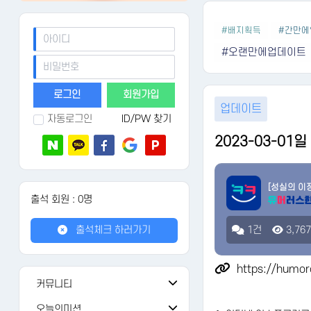
#배지획득
#간만에
#오랜만에업데이트
회원가입
업데이트
자동로그인
ID/PW 찾기
2023-03-01
[성실의 이
출석 회원 : 0명
출석체크 하러가기
1건
3,76
https://humor
커뮤니티
공지사항
108
오늘의미션