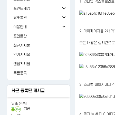
1. 인터넷 익스플로러로
오늘의 출석
버그/건의
81
포인트게임
오늘의 미션
검 강화
가입인사
24
유또복권
추억의 뽑기
주사위
유또복권
자유게시판
1429
이용안내
2. 마이페이지를 2차 
오늘의 룰렛
주사위ver-2
내 유또
FAQ
유머
12476
포인트샵
모든 내용은 실시간으로
오늘의 복권
가위바위보
당첨번호
1:1문의
AI 갤러리
122
최근게시물
오늘의 카트
사다리홀짝
수동등록
레벨정책
연예인
3265
인기게시물
오늘의 로또
사다리게임
당첨조회
포인트정책
랜덤게시물
당첨분석
이용약관
쿠폰등록
개인정보처리방침
3. 스크랩 페이지에서 
최근 등록된 게시글
유또 인증!
쌍콤
500
4. 쪽지 보낼 때 아이