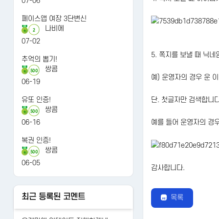
07-06
페이스앱 여장 3단변신
나비에
2
07-02
5. 쪽지를 보낼 때 닉
추억의 뽑기!
쌍콤
500
예) 운영자의 경우 운 
06-19
유또 인증!
단. 첫글자만 검색합니
쌍콤
500
06-16
예를 들어 운영자의 경우
복권 인증!
쌍콤
500
06-05
감사합니다.
최근 등록된 코멘트
목록