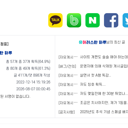
님의 최신 글
이정표]
[
자유게시판]
사이트 개편도 슬슬 해야 하는데
총 57개 중 37개 획득(64.9%)
운영자에 의해 삭제된 게시글입
[버그/건의]
총 80개 중 49개 획득(61.3%)
[
자유게시판]
글 411개/댓 898개 작성
살면서 첫 A형 독감..
2022-12-14 15:19:26
[
자유게시판]
저도 칭호 획득...
2026-08-07 00:00:45
[
자유게시판]
저도 몇일전에 한 30분 뛰었나..
된 서명이 없습니다.
[
자유게시판]
조금은 치사하지만, 제가 1등을...
2025년도 추석 기념 스페셜 배지
[공지사항]