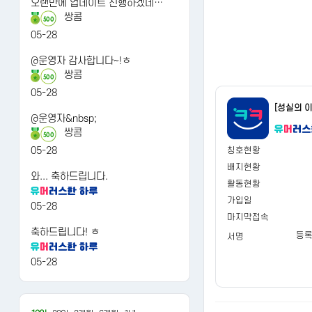
오랜만에 업데이트 진행하겠네…
쌍콤
500
05-28
@운영자 감사합니다~!ㅎ
쌍콤
500
05-28
[성실의 
@운영자&nbsp;
쌍콤
500
05-28
칭호현황
배지현황
와... 축하드립니다.
활동현황
가입일
05-28
마지막접속
축하드립니다! ㅎ
등록
서명
05-28