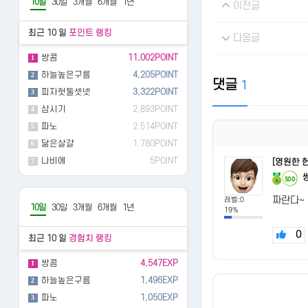
10일
30일
3개월
6개월
1년
이전글
최근 10 일
포인트 랭킹
다음글
쌍콤
11,002POINT
1
하늘높은구름
4,205POINT
2
댓글
1
피자헛둘셋넷
3,322POINT
3
삼시기
2,893POINT
4
파노
2,514POINT
5
닮은살걀
1,780POINT
6
나비에
5POINT
7
[영원한 
500
짜란다~
레벨:0
10일
30일
3개월
6개월
1년
19%
0
최근 10 일
경험치 랭킹
쌍콤
4,547EXP
1
하늘높은구름
1,496EXP
2
파노
1,050EXP
3