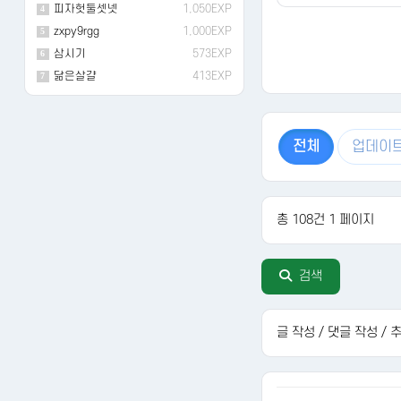
피자헛둘셋넷
1,050EXP
4
zxpy9rgg
1,000EXP
5
삼시기
573EXP
6
닮은살걀
413EXP
7
전체
업데이
총 108건 1 페이지
다음
검색
글 작성 / 댓글 작성 /