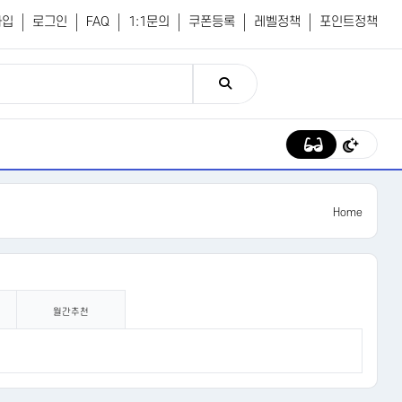
가입
로그인
FAQ
1:1문의
쿠폰등록
레벨정책
포인트정책
Home
월간추천