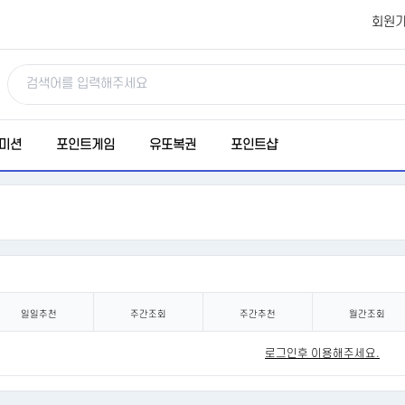
회원
미션
포인트게임
유또복권
포인트샵
일일추천
주간조회
주간추천
월간조회
로그인후 이용해주세요.