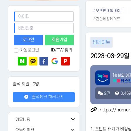
#오랜만에업데이트
#간만에업데이트
회원가입
업데이트
자동로그인
ID/PW 찾기
2023-03-29
[성실의 이
출석 회원 : 0명
2건
3,46
출석체크 하러가기
https://humor
커뮤니티
공지사항
108
1. 포인트 배지가 비
오늘의미션