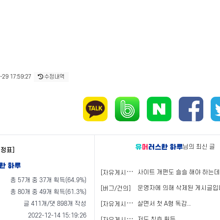
-29 17:59:27
수정내역
님의 최신 글
이정표]
[
자유게시판]
사이트 개편도 슬슬 해야 하는데
총 57개 중 37개 획득(64.9%)
운영자에 의해 삭제된 게시글입
[버그/건의]
총 80개 중 49개 획득(61.3%)
[
자유게시판]
글 411개/댓 898개 작성
살면서 첫 A형 독감..
2022-12-14 15:19:26
[
자유게시판]
저도 칭호 획득...