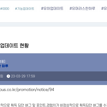
#유하업데이트
#유머러스한하루
#
#0000
#기능업데이트
일 업데이트 현황
정표]
9회
23-03-29 17:59
ous.co.kr/promotion/notice/94
정상적으로 획득 되던 버그 및 포인트,경험치가 비정상적으로 획득되던 버그를 