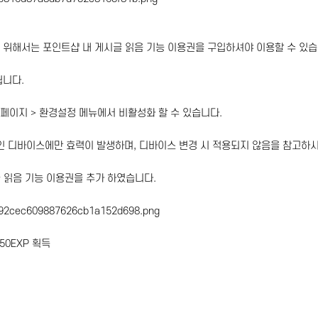
 위해서는 포인트샵 내 게시글 읽음 기능 이용권을 구입하셔야 이용할 수 있습
됩니다.
이페이지 > 환경설정 메뉴에서 비활성화 할 수 있습니다.
인 디바이스에만 효력이 발생하며, 디바이스 변경 시 적용되지 않음을 참고하
시글 읽음 기능 이용권을 추가 하였습니다.
150EXP 획득