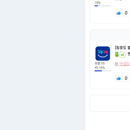
19%
0
[칭호도 
55
댓글내
레벨:55
45.16%
0