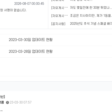
2026-08-07 00:00:45
[
자유게시판]
저도 몇일전에 한 30분 뛰었나..
된 서명이 없습니다.
[
자유게시판]
조금은 치사하지만, 제가 1등을...
2025년도 추석 기념 스페셜 배지
[공지사항]
2023-03-30일 업데이트 현황
2023-03-28일 업데이트 현황
헌신]
쌍콤
23-03-30 07:57
~~