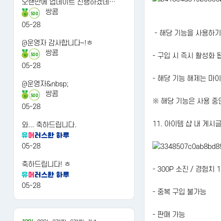
오랜만에 업데이트 진행하겠네…
쌍콤
500
05-28
- 해당 기능을 사용하기
@운영자 감사합니다~!ㅎ
쌍콤
- 구입 시 즉시 활성화 
500
05-28
- 해당 기능 해제는 마
@운영자&nbsp;
쌍콤
500
※ 해당 기능은 사용 중
05-28
11. 아이템 샵 내 게
와... 축하드립니다.
05-28
축하드립니다! ㅎ
- 300P 소진 / 경험치 
05-28
- 중복 구입 불가능
- 판매 가능