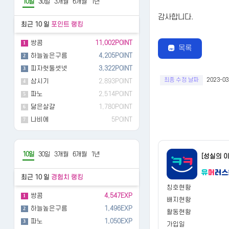
10일
30일
3개월
6개월
1년
감사합니다.
최근 10 일
포인트 랭킹
쌍콤
11,002POINT
1
목록
하늘높은구름
4,205POINT
2
피자헛둘셋넷
3,322POINT
3
최종 수정 날짜
2023-03
삼시기
2,893POINT
4
파노
2,514POINT
5
닮은살걀
1,780POINT
6
나비에
5POINT
7
10일
30일
3개월
6개월
1년
[성실의 
최근 10 일
경험치 랭킹
칭호현황
쌍콤
4,547EXP
1
배지현황
하늘높은구름
1,496EXP
2
활동현황
파노
1,050EXP
3
가입일