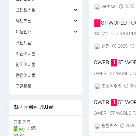
vertical
2025-
오늘의 출석
버그/건의
81
포인트게임
오늘의 미션
검 강화
가입인사
24
유또복권
1
ST WORLD TOU
추억의 뽑기
주사위
유또복권
자유게시판
1429
이용안내
1ST WORLD TOUR 'R
오늘의 룰렛
주사위ver-2
내 유또
FAQ
유머
12476
포인트샵
큰형
2025-10-
오늘의 복권
가위바위보
당첨번호
1:1문의
AI 갤러리
122
최근게시물
오늘의 카트
사다리홀짝
수동등록
레벨정책
연예인
3265
QWER
1
ST WOR
인기게시물
오늘의 로또
사다리게임
당첨조회
포인트정책
QWER 1ST WORLD TO
랜덤게시물
당첨분석
이용약관
초코독수리
202
쿠폰등록
개인정보처리방침
QWER
1
ST WOR
최근 등록된 게시글
QWER 1ST WORLD TO
유또 인증!
윈들러스
2025-
쌍콤
500