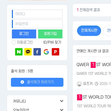
1
전체검색 결과
전체게시판
연
회원가입
자동로그인
ID/PW 찾기
연예인 게시판 내 결과
QWER
1
ST WOR
출석 회원 : 5명
QWER 1ST WORLD TO
출석체크 하러가기
유즈키
2025-1
1
ST WORLD TO
커뮤니티
1ST WORLD TOUR 'R
공지사항
108
오늘의미션