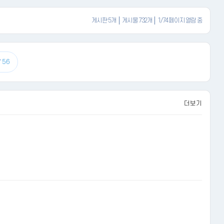
게시판 5개
게시물 732개
1/74 페이지 열람 중
항
56
더보기