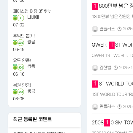
07-06
1
800만뷰 넘은
페이스앱 여장 3단변신
1800만뷰 넘은 장원영
나비에
2
07-02
윈들러스
2025-
추억의 뽑기!
쌍콤
500
QWER
1
ST WOR
06-19
QWER 1ST WORLD TO
유또 인증!
쌍콤
김한별
2025-1
500
06-16
1
ST WORLD TO
복권 인증!
쌍콤
500
1ST WORLD TOUR '
06-05
윈들러스
2025-
최근 등록된 코멘트
2508
1
0 SM T