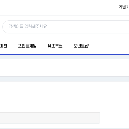
회원
미션
포인트게임
유또복권
포인트샵