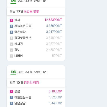
10일
30일
3개월
6개월
1년
최근 10 일
포인트 랭킹
쌍콤
12,633POINT
1
하늘높은구름
4,356POINT
2
닮은살걀
3,917POINT
3
피자헛둘셋넷
3,548POINT
4
삼시기
3,157POINT
5
파노
2,438POINT
6
나비에
5POINT
7
10일
30일
3개월
6개월
1년
최근 10 일
경험치 랭킹
쌍콤
5,183EXP
1
하늘높은구름
1,526EXP
2
닮은살걀
1,440EXP
3