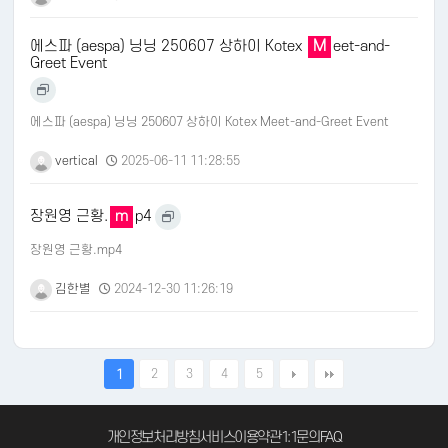
에스파 (aespa) 닝닝 250607 상하이 Kotex
M
eet-and-
Greet Event
에스파 (aespa) 닝닝 250607 상하이 Kotex Meet-and-Greet Event
vertical
2025-06-11 11:28:55
장원영 근황.
m
p4
장원영 근황.mp4
김한별
2024-12-30 11:26:19
2
3
4
5
1
개인정보처리방침
서비스이용약관
1:1문의
FAQ