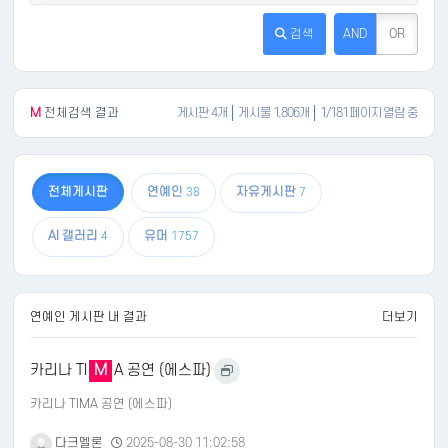
검색
AND
OR
M
전체검색 결과
게시판 4개
게시물 1,806개
1/181 페이지 열람 중
전체게시판
연예인
자유게시판
38
7
AI 갤러리
유머
4
1757
연예인 게시판 내 결과
더보기
카리나 TI
M
A 공연 (에스파)
카리나 TIMA 공연 (에스파)
다크멜론
2025-08-30 11:02:58