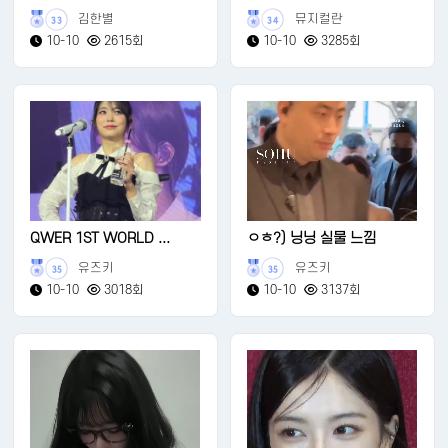
김한별
뮤지컬란
33
34
10-10
2615회
10-10
3285회
QWER 1ST WORLD ...
ㅇㅎ?) 닝닝 실물 느낌
유즈키
유즈키
35
35
10-10
3018회
10-10
3137회