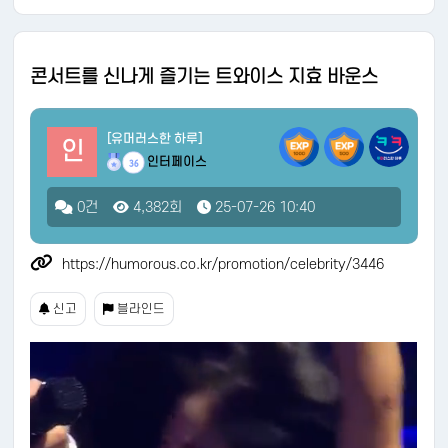
콘서트를 신나게 즐기는 트와이스 지효 바운스
[유머러스한 하루]
인
인터페이스
36
0건
4,382회
25-07-26 10:40
https://humorous.co.kr/promotion/celebrity/3446
신고
블라인드