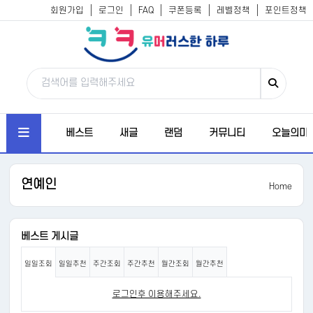
회원가입
로그인
FAQ
쿠폰등록
레벨정책
포인트정책
베스트
새글
랜덤
커뮤니티
오늘의미
연예인
Home
베스트 게시글
일일조회
일일추천
주간조회
주간추천
월간조회
월간추천
로그인후 이용해주세요.