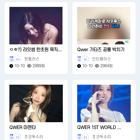
ㅇㅎ?) 라잇썸 한초원 묵직...
Qwer 기타즈 공룡 박치기
윈들러스
인터페이스
34
36
10-10
2989회
10-10
2964회
QWER 마젠타
QWER 1ST WORLD ...
초코독수리
초코독수리
32
32