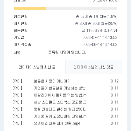
레벨:36
31.28% / 100%
칭호현황
총 57개 중 1개 획득(1.8%)
배지현황
총 80개 중 20개 획득(25%)
활동현황
글 1195개/댓 0개 작성
가입일
2023-07-11 14:13:53
마지막접속
2025-06-18 13:14:03
등록된 서명이 없습니다.
서명
인터페이스
님의 최신 글
인터페이스
님의 최신 댓글
[유머]
불륜은 사랑이 아니야?
10-12
[유머]
기업들이 한글날을 기념하는 방법.
10-11
[유머]
이탈리아에서 피자를 먹는 방법.mp4
10-11
[유머]
하남 스타필드 스타벅스 경고문 근황 ㄷㄷ.jpg
10-11
[유머]
명절 연휴때도 일하는 월급 250 디시인...jpg
10-11
[유머]
기싸움 끝에 고장나버린 고영희.mp4
10-11
[유머]
댕댕이의 빠른 태세 전환.mp4
10-11