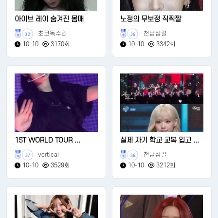
아이브 레이 숨겨진 몸매
노정의 무보정 직찍짤
초코독수리
천남삼걸
32
36
10-10
3170회
10-10
3342회
1ST WORLD TOUR ...
실제 자기 학교 교복 입고 ...
vertical
천남삼걸
37
36
10-10
3529회
10-10
3212회