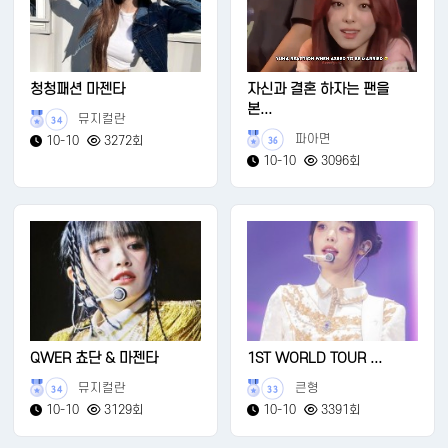
청청패션 마젠타
자신과 결혼 하자는 팬을
본...
뮤지컬란
34
파아면
10-10
3272회
36
10-10
3096회
QWER 쵸단 & 마젠타
1ST WORLD TOUR ...
뮤지컬란
큰형
34
33
10-10
3129회
10-10
3391회