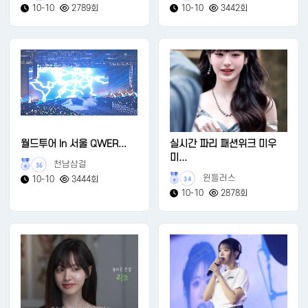
10-10
2789회
10-10
3442회
월드투어 In 서울 QWER...
실시간 파리 패션위크 미우
미...
천남삼걸
36
윈들러스
10-10
3444회
34
10-10
2878회